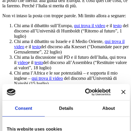
al posto che merita: alla guida dell’Europa. E costi quel che costi, ce
la faremo. Perché l’Italia si merita di più.
Non vi intaso la posta con troppe parole. Mi limito allora a segnare:
Chi ama il dibattito sull’Europa,
qui trova il video
e il
testo
del
discorso all’Università di Humboldt (“Ritorno al futuro”, 1
luglio)
Chi ama il dibattito su Israele e il Medio Oriente,
qui trova il
video
e il
testo
del discorso alla Knesset (“Domandate pace per
Gerusalemme”, 22 luglio)
Chi ama la discussione sul PD e il futuro dell’Italia, qui trova
il
video
e il
testo
del discorso all’Assemblea (“Restituire valore
ai valori”, 18 luglio)
Chi ama l’Africa e le sue potenzialità – e sopporta il mio
inglese –
qui trova il video
del discorso all’Università di
Nairobi (15 luglio)
Chi ama la montagna, l’ingegneria e l’innovazione trova il
video
del mio intervento all’inaugurazione della funivia
SkyWAY (Courmayeur, 23 giugno)
Consent
Details
About
Pensierino della sera.
Le tasse. Molte polemiche perché ho detto che il PD non sarà mai
più il partito delle tasse. Già in passato si era discusso sul principio
“Le tasse sono belle”. Non voglio riaprire una discussione filosofica.
This website uses cookies
La metto così. In Italia paghiamo troppe tasse. è folle continuare