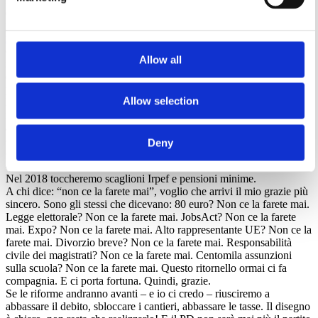
esempi precisi in questo senso (chi vuole segnalarmi qualcosa in
particolare, può farlo attraverso la consueta email:
matteo@governo.it
). Tutto ciò costituisce una gigantesca follia. Se
da qui al 2016 riuscissimo a spendere i venti miliardi bloccati,
Allow all
immediatamente tutta l’economia – a cominciare dal settore
dell’edilizia drammaticamente in ginocchio – ne risentirebbe
positivamente.
Allow selection
La terza, il fisco. Nel primo anno abbiamo restituito 80 euro a 10
milioni di persone, partendo dunque dalle famiglie. Nel secondo
anno abbiamo eliminato la componente lavoro dall’Irap, come ci
chiedevano (giustamente) gli imprenditori. Nel terzo anno
Deny
elimineremo tutte le tasse sulla prima casa (tasi e imu). Nel 2017,
quarto anno, incideremo sull’Ires per abbassare le tasse alle imprese.
Nel 2018 toccheremo scaglioni Irpef e pensioni minime.
A chi dice: “non ce la farete mai”, voglio che arrivi il mio grazie più
sincero. Sono gli stessi che dicevano: 80 euro? Non ce la farete mai.
Legge elettorale? Non ce la farete mai. JobsAct? Non ce la farete
mai. Expo? Non ce la farete mai. Alto rappresentante UE? Non ce la
farete mai. Divorzio breve? Non ce la farete mai. Responsabilità
civile dei magistrati? Non ce la farete mai. Centomila assunzioni
sulla scuola? Non ce la farete mai. Questo ritornello ormai ci fa
compagnia. E ci porta fortuna. Quindi, grazie.
Se le riforme andranno avanti – e io ci credo – riusciremo a
abbassare il debito, sbloccare i cantieri, abbassare le tasse. Il disegno