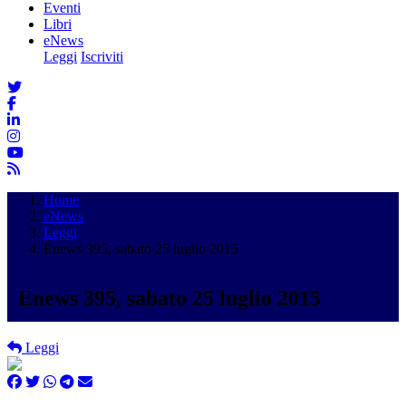
Eventi
Libri
eNews
Leggi
Iscriviti
Home
eNews
Leggi
Enews 395, sabato 25 luglio 2015
Enews 395, sabato 25 luglio 2015
Leggi