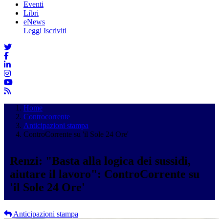
Eventi
Libri
eNews
Leggi
Iscriviti
Home
Controcorrente
Anticipazioni stampa
ControCorrente su 'il Sole 24 Ore'
Renzi: "Basta alla logica dei sussidi,
aiutare il lavoro": ControCorrente su
'il Sole 24 Ore'
Anticipazioni stampa