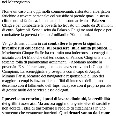
nel Mezzogiorno.
Non è un caso che oggi molti commercianti, ristoratori, albergatori
fatichino a trovare personale: col sussidio si prende quasi la stessa
cifra e non si fa fatica. Intendiamoci: io sono arrivato a
Palazzo
Chigi
e per combattere la povertà ho trovato un fondo da 20 milioni
di euro. Spiccioli. Sono uscito da Palazzo Chigi tre anni dopo e per
combattere la povertà c'erano 2 miliardi e 70o milioni.
Vengo da una cultura in cui
combattere la povertà significa
investire sull`educazione, sul benessere, sulla sanità pubblica
. Il
Movimento Cinque Stelle ha costruito una indecorosa sceneggiata
iniziata con Di Maio che dal terrazzino di Palazzo Chigi urla a una
festante folla di parlamentari acclamanti: «Abbiamo abolito la
povertà». E si abbracciano, nemmeno avessero vinto la Coppa dei
Campioni. La sceneggiata è proseguita con il capo di Anpal,
Mimmo Parisi, ideatore dei navigator e responsabile di uno dei
maggiori scempi istituzionali e conflitti di interesse dell`ultimo
decennio con il fallimento dell`Inps, incapace con il proprio portale
di gestire molti dei servizi a essa delegati.
I poveri sono cresciuti, i posti di lavoro diminuiti, la credibilità
dei grillini azzerata.
Ma ancora oggi molta gente vive di sussidi e
non accetta l`idea di trasformare il reddito di cittadinanza in uno
strumento che veramente funzioni.
Quei denari vanno dati come