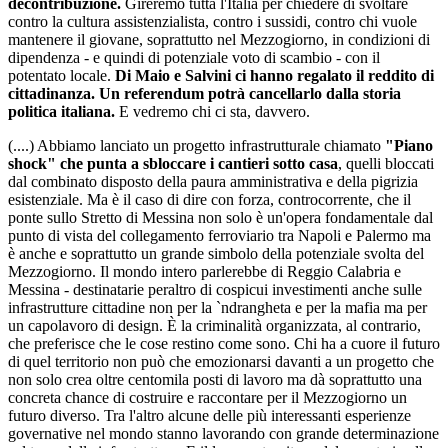
decontribuzione.
Gireremo tutta l'Italia per chiedere di svoltare
contro la cultura assistenzialista, contro i sussidi, contro chi vuole
mantenere il giovane, soprattutto nel Mezzogiorno, in condizioni di
dipendenza - e quindi di potenziale voto di scambio - con il
potentato locale.
Di Maio e Salvini ci hanno regalato il reddito di
cittadinanza. Un referendum potrà cancellarlo dalla storia
politica italiana.
E vedremo chi ci sta, davvero.
(....) Abbiamo lanciato un progetto infrastrutturale chiamato
"Piano
shock" che punta a sbloccare i cantieri sotto casa
, quelli bloccati
dal combinato disposto della paura amministrativa e della pigrizia
esistenziale. Ma è il caso di dire con forza, controcorrente, che il
ponte sullo Stretto di Messina non solo è un'opera fondamentale dal
punto di vista del collegamento ferroviario tra Napoli e Palermo ma
è anche e soprattutto un grande simbolo della potenziale svolta del
Mezzogiorno. Il mondo intero parlerebbe di Reggio Calabria e
Messina - destinatarie peraltro di cospicui investimenti anche sulle
infrastrutture cittadine non per la `ndrangheta e per la mafia ma per
un capolavoro di design. È la criminalità organizzata, al contrario,
che preferisce che le cose restino come sono. Chi ha a cuore il futuro
di quel territorio non può che emozionarsi davanti a un progetto che
non solo crea oltre centomila posti di lavoro ma dà soprattutto una
concreta chance di costruire e raccontare per il Mezzogiorno un
futuro diverso. Tra l'altro alcune delle più interessanti esperienze
governative nel mondo stanno lavorando con grande determinazione