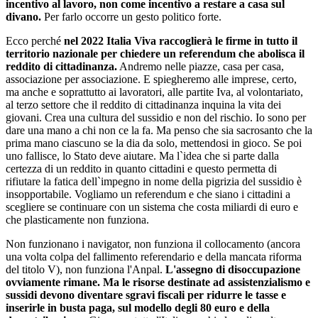
incentivo al lavoro, non come incentivo a restare a casa sul
divano.
Per farlo occorre un gesto politico forte.
Ecco perché
nel 2022 Italia Viva raccoglierà le firme in tutto il
territorio nazionale per chiedere un referendum che abolisca il
reddito di cittadinanza.
Andremo nelle piazze, casa per casa,
associazione per associazione. E spiegheremo alle imprese, certo,
ma anche e soprattutto ai lavoratori, alle partite Iva, al volontariato,
al terzo settore che il reddito di cittadinanza inquina la vita dei
giovani. Crea una cultura del sussidio e non del rischio. Io sono per
dare una mano a chi non ce la fa. Ma penso che sia sacrosanto che la
prima mano ciascuno se la dia da solo, mettendosi in gioco. Se poi
uno fallisce, lo Stato deve aiutare. Ma l`idea che si parte dalla
certezza di un reddito in quanto cittadini e questo permetta di
rifiutare la fatica dell`impegno in nome della pigrizia del sussidio è
insopportabile. Vogliamo un referendum e che siano i cittadini a
scegliere se continuare con un sistema che costa miliardi di euro e
che plasticamente non funziona.
Non funzionano i navigator, non funziona il collocamento (ancora
una volta colpa del fallimento referendario e della mancata riforma
del titolo V), non funziona l'Anpal.
L'assegno di disoccupazione
ovviamente rimane. Ma le risorse destinate ad assistenzialismo e
sussidi devono diventare sgravi fiscali per ridurre le tasse e
inserirle in busta paga, sul modello degli 80 euro e della