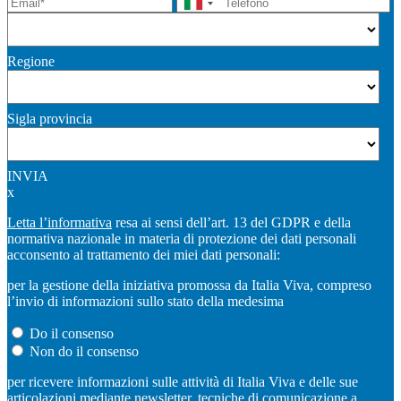
Regione
Sigla provincia
INVIA
x
Letta l’informativa
resa ai sensi dell’art. 13 del GDPR e della
normativa nazionale in materia di protezione dei dati personali
acconsento al trattamento dei miei dati personali:
per la gestione della iniziativa promossa da Italia Viva, compreso
l’invio di informazioni sullo stato della medesima
Do il consenso
Non do il consenso
per ricevere informazioni sulle attività di Italia Viva e delle sue
articolazioni mediante newsletter, tecniche di comunicazione a