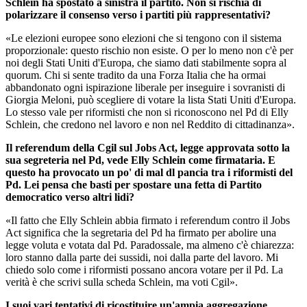
Schlein ha spostato a sinistra il partito. Non si rischia di
polarizzare il consenso verso i partiti più rappresentativi?
«Le elezioni europee sono elezioni che si tengono con il sistema
proporzionale: questo rischio non esiste. O per lo meno non c'è per
noi degli Stati Uniti d'Europa, che siamo dati stabilmente sopra al
quorum. Chi si sente tradito da una Forza Italia che ha ormai
abbandonato ogni ispirazione liberale per inseguire i sovranisti di
Giorgia Meloni, può scegliere di votare la lista Stati Uniti d'Europa.
Lo stesso vale per riformisti che non si riconoscono nel Pd di Elly
Schlein, che credono nel lavoro e non nel Reddito di cittadinanza».
Il referendum della Cgil sul Jobs Act, legge approvata sotto la
sua segreteria nel Pd, vede Elly Schlein come firmataria. E
questo ha provocato un po' di mal dl pancia tra i riformisti del
Pd. Lei pensa che basti per spostare una fetta di Partito
democratico verso altri lidi?
«Il fatto che Elly Schlein abbia firmato i referendum contro il Jobs
Act significa che la segretaria del Pd ha firmato per abolire una
legge voluta e votata dal Pd. Paradossale, ma almeno c'è chiarezza:
loro stanno dalla parte dei sussidi, noi dalla parte del lavoro. Mi
chiedo solo come i riformisti possano ancora votare per il Pd. La
verità è che scrivi sulla scheda Schlein, ma voti Cgil».
I suoi vari tentativi di ricostituire un'ampia aggregazione