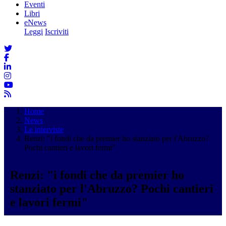
Eventi
Libri
eNews
Leggi
Iscriviti
Home
News
Le interviste
Renzi: "i fondi che da premier ho stanziato per l'Abruzzo?
Pochi cantieri e lavori fermi"
Renzi: "i fondi che da premier ho
stanziato per l'Abruzzo? Pochi cantieri
e lavori fermi"