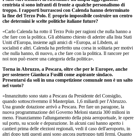
centrista si sono infranti di fronte a qualche personalismo di
troppo. I rapporti burrascosi con Calenda hanno determinato
la fine del Terzo Polo. È proprio impossibile costruire un centro
che determini le scelte politiche italiane future?
«Carlo Calenda ha rotto il Terzo Polo per ragioni che nulla hanno a
che fare con la politica. Gli abbiamo chiesto di aderire alla lista Stati
Uniti d'Europa, insieme agli amici di +Europa, ai Libdem, ai
socialisti e altri. Calenda ha preferito una corsa in solitaria per motivi
che nulla hanno, di nuovo, a che fare con la politica. Il rancore per
noi non può essere una categoria della politica».
Torna in Abruzzo, a Pescara, oltre che per le Europee, anche
per sostenere Gianluca Fusilli come aspirante sindaco.
Presentarsi da soli in una competizione comunale non è un salto
nel vuoto?
«Innanzitutto sono stato a Pescara da Presidente del Consiglio,
quando sottoscrivemmo il Masterplan. 1,6 miliardi per l'Abruzzo.
Una grande dotazione arrivò a Pescara. Per fare un paragone, la
nuova programmazione del Governo Meloni stanzia 300 milioni in
meno. Finanziammo l'allungamento della pista aeroportuale, le opere
sul porto, su scuole e depurazione. In alcuni casi hanno aperto i
cantieri prima delle elezioni regionali, vedi il caso dell'aeroporto, in
altri dopo tutti questi anni sono ancora purtroppo tutti fermi. Quanto