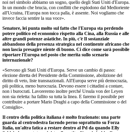
noi nel simbolo abbiamo un sogno, quello degli Stati Uniti d'Europa.
In un mondo che brucia, con conflitti che esplodono dal Medioriente
all'Ucraina, l'Europa non tocca palla, è assente. Noi vogliamo che
invece faccia sentire la sua voce».
Senatore, lei punta molto sul fatto che l'Europa sta perdendo
potere politico ed economico rispetto alla Cina, alla Russia e alle
altre grandi potenze asiatiche. In più, c'è Il sostanziale
abbandono della presenza strategica nel continente africano che
non lascia presagire niente di buono. Ci dice come sarà possibile
riportare l'Europa nel posto che merita sullo scenario
internazionale?
«Servono gli Stati Uniti d'Europa. Serve un cambio di passo:
elezione diretta del Presidente della Commissione, abolizione del
diritto di veto, liste transnazionali. All'Europa serve più democrazia,
più politica, meno burocrazia. Devono essere i cittadini a contare,
non i burocrati. Lavoreremo inoltre perché Ursula von der Leyen
non sia rieletta: ha fallito su tutta la linea. E faremo il possibile per
contribuire a portare Mario Draghi a capo della Commissione o del
Consiglio».
Il centro della politica italiana è molto frazionato: una parte
guarda al centrodestra facendo perno soprattutto su Forza
Italia, un'altra fatica a restare dentro al Pd da quando Elly