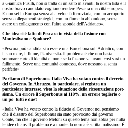
a Gianluca Fusilli, non si tratta di un salto in avanti: la nostra lista e il
nostro bravo candidato vogliono rendere Pescara una città europea.
E non sei in Europa senza alta velocità ferroviaria, con un aeroporto
senza collegamenti strategici, con un fiume in abbandono, senza
avere un collegamento con l'altra sponda dell'Adriatico».
Che idea si è fatto di Pescara in vista della fusione con
Montesilvano e Spoltore?
«Pescara può candidarsi a essere una Barcellona sull'Adriatico, con
il suo mare, il fiume, l'Università. il problema è che non basta
sommare carte di identità e mura: se la fusione va avanti così sarà un
fallimento. Serve una comunità connessa, dove nessuno si senta
periferia».
Parliamo di Superbonus. Italia Viva ha votato contro il decreto
del Governo. In Abruzzo, in particolare, si registra un
particolare interesse, vista la situazione della ricostruzione post-
sisma. Un errore il Superbonus al 110%, un errore toglierlo o
un po' tutti e due?
«Italia Viva ha votato contro la fiducia al Governo: noi pensiamo
che il disastro del Superbonus sia stato provocato dal governo
Conte, ma che il governo Meloni su questo tema non abbia per nulla
le idee chiare. Il problema è a monte: la norma è scritta malissimo. È