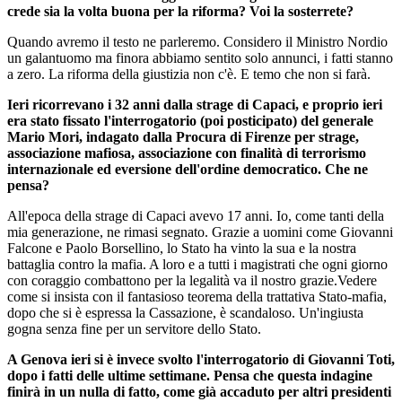
crede sia la volta buona per la riforma? Voi la sosterrete?
Quando avremo il testo ne parleremo. Considero il Ministro Nordio
un galantuomo ma finora abbiamo sentito solo annunci, i fatti stanno
a zero. La riforma della giustizia non c'è. E temo che non si farà.
Ieri ricorrevano i 32 anni dalla strage di Capaci, e proprio ieri
era stato fissato l'interrogatorio (poi posticipato) del generale
Mario Mori, indagato dalla Procura di Firenze per strage,
associazione mafiosa, associazione con finalità di terrorismo
internazionale ed eversione dell'ordine democratico. Che ne
pensa?
All'epoca della strage di Capaci avevo 17 anni. Io, come tanti della
mia generazione, ne rimasi segnato. Grazie a uomini come Giovanni
Falcone e Paolo Borsellino, lo Stato ha vinto la sua e la nostra
battaglia contro la mafia. A loro e a tutti i magistrati che ogni giorno
con coraggio combattono per la legalità va il nostro grazie.Vedere
come si insista con il fantasioso teorema della trattativa Stato-mafia,
dopo che si è espressa la Cassazione, è scandaloso. Un'ingiusta
gogna senza fine per un servitore dello Stato.
A Genova ieri si è invece svolto l'interrogatorio di Giovanni Toti,
dopo i fatti delle ultime settimane. Pensa che questa indagine
finirà in un nulla di fatto, come già accaduto per altri presidenti