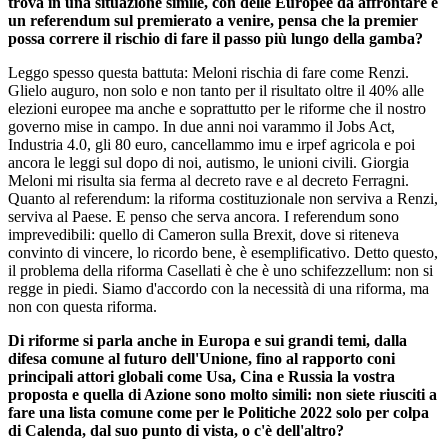
trova in una situazione simile, con delle Europee da affrontare e
un referendum sul premierato a venire, pensa che la premier
possa correre il rischio di fare il passo più lungo della gamba?
Leggo spesso questa battuta: Meloni rischia di fare come Renzi.
Glielo auguro, non solo e non tanto per il risultato oltre il 40% alle
elezioni europee ma anche e soprattutto per le riforme che il nostro
governo mise in campo. In due anni noi varammo il Jobs Act,
Industria 4.0, gli 80 euro, cancellammo imu e irpef agricola e poi
ancora le leggi sul dopo di noi, autismo, le unioni civili. Giorgia
Meloni mi risulta sia ferma al decreto rave e al decreto Ferragni.
Quanto al referendum: la riforma costituzionale non serviva a Renzi,
serviva al Paese. E penso che serva ancora. I referendum sono
imprevedibili: quello di Cameron sulla Brexit, dove si riteneva
convinto di vincere, lo ricordo bene, è esemplificativo. Detto questo,
il problema della riforma Casellati è che è uno schifezzellum: non si
regge in piedi. Siamo d'accordo con la necessità di una riforma, ma
non con questa riforma.
Di riforme si parla anche in Europa e sui grandi temi, dalla
difesa comune al futuro dell'Unione, fino al rapporto coni
principali attori globali come Usa, Cina e Russia la vostra
proposta e quella di Azione sono molto simili: non siete riusciti a
fare una lista comune come per le Politiche 2022 solo per colpa
di Calenda, dal suo punto di vista, o c'è dell'altro?