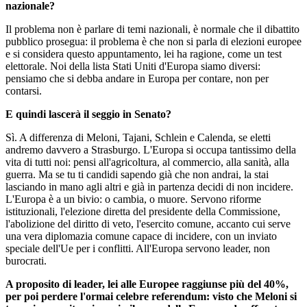
nazionale?
Il problema non è parlare di temi nazionali, è normale che il dibattito
pubblico prosegua: il problema è che non si parla di elezioni europee
e si considera questo appuntamento, lei ha ragione, come un test
elettorale. Noi della lista Stati Uniti d'Europa siamo diversi:
pensiamo che si debba andare in Europa per contare, non per
contarsi.
E quindi lascerà il seggio in Senato?
Sì. A differenza di Meloni, Tajani, Schlein e Calenda, se eletti
andremo davvero a Strasburgo. L'Europa si occupa tantissimo della
vita di tutti noi: pensi all'agricoltura, al commercio, alla sanità, alla
guerra. Ma se tu ti candidi sapendo già che non andrai, la stai
lasciando in mano agli altri e già in partenza decidi di non incidere.
L'Europa è a un bivio: o cambia, o muore. Servono riforme
istituzionali, l'elezione diretta del presidente della Commissione,
l'abolizione del diritto di veto, l'esercito comune, accanto cui serve
una vera diplomazia comune capace di incidere, con un inviato
speciale dell'Ue per i conflitti. All'Europa servono leader, non
burocrati.
A proposito di leader, lei alle Europee raggiunse più del 40%,
per poi perdere l'ormai celebre referendum: visto che Meloni si