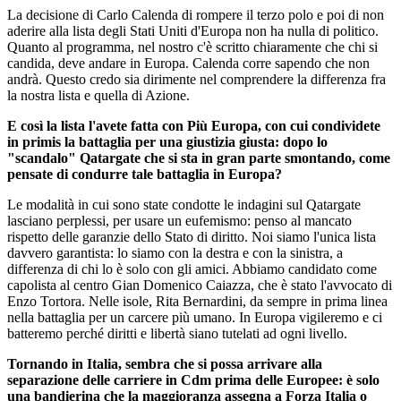
La decisione di Carlo Calenda di rompere il terzo polo e poi di non
aderire alla lista degli Stati Uniti d'Europa non ha nulla di politico.
Quanto al programma, nel nostro c'è scritto chiaramente che chi si
candida, deve andare in Europa. Calenda corre sapendo che non
andrà. Questo credo sia dirimente nel comprendere la differenza fra
la nostra lista e quella di Azione.
E così la lista l'avete fatta con Più Europa, con cui condividete
in primis la battaglia per una giustizia giusta: dopo lo
"scandalo" Qatargate che si sta in gran parte smontando, come
pensate di condurre tale battaglia in Europa?
Le modalità in cui sono state condotte le indagini sul Qatargate
lasciano perplessi, per usare un eufemismo: penso al mancato
rispetto delle garanzie dello Stato di diritto. Noi siamo l'unica lista
davvero garantista: lo siamo con la destra e con la sinistra, a
differenza di chi lo è solo con gli amici. Abbiamo candidato come
capolista al centro Gian Domenico Caiazza, che è stato l'avvocato di
Enzo Tortora. Nelle isole, Rita Bernardini, da sempre in prima linea
nella battaglia per un carcere più umano. In Europa vigileremo e ci
batteremo perché diritti e libertà siano tutelati ad ogni livello.
Tornando in Italia, sembra che si possa arrivare alla
separazione delle carriere in Cdm prima delle Europee: è solo
una bandierina che la maggioranza assegna a Forza Italia o