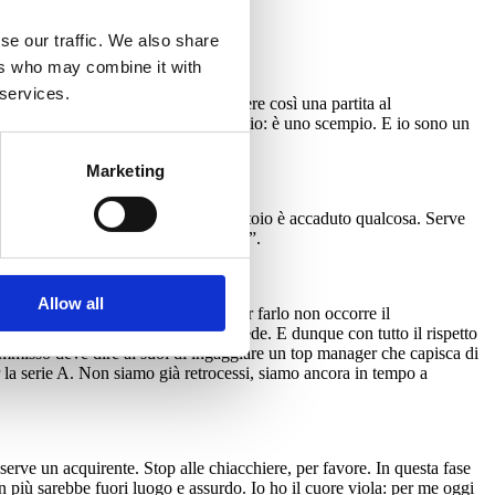
se our traffic. We also share
ers who may combine it with
 services.
o in classifica, non merita di perdere così una partita al
o abituati a soffrire ma questo è peggio: è uno scempio. E io sono un
Marketing
se oggi è ultima è perché nello spogliatoio è accaduto qualcosa. Serve
i faccia sentire. Serve la svolta, ora”.
Allow all
generose, a salvare la stagione. Per farlo non occorre il
 società. Continuando così si retrocede. E dunque con tutto il rispetto
. Commisso deve dire ai suoi di ingaggiare un top manager che capisca di
er la serie A. Non siamo già retrocessi, siamo ancora in tempo a
serve un acquirente. Stop alle chiacchiere, per favore. In questa fase
 in più sarebbe fuori luogo e assurdo. Io ho il cuore viola: per me oggi