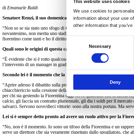
This website uses cookies
di
Emanuele Baldi
We use cookies to personalis
Senatore Renzi, il suo domenica è stato uno sfogo di pancia.
information about your use of
other information that you’ve
“Non so se sia stato uno sfogo di testa o di pancia. So che ho semplice
novantesimo, non merita uno stadio ridicolo figlio di errori clamorosi
fiorentino come tanti e ho il diritto di dirlo, forse persino il dovere di f
Consent
Necessary
Selection
Quali sono le origini di questa catastrofe sportiva?
“È evidente che si è rotto qualcosa nello spogliatoio. La squadra è per 
l’intervento di un manager in grado di rimettere ordine, fare pulizia e s
Secondo lei è il momento che la proprietà ceda la Fiorentina?
Deny
“Aprire adesso il dibattito sulla proprietà sarebbe un errore tragico.
chiacchiericcio sulla cessione della società. Spero però che la proprie
per chi sta gestendo la Fiorentina oggi serve qualcuno che si faccia ris
calcio, gli faccia un contratto pluriennale, gli dia i soldi per il merc
salvarci. Servono nove/dieci vittorie: sono alla nostra portata. Ma serv
Lei si è sempre detto pronto ad avere un ruolo attivo per la Fior
“No, non è il momento. Io sono un tifoso della Fiorentina e un rapprese
serve un direttore che sia veramente rispettato dallo spogliatoio, che a