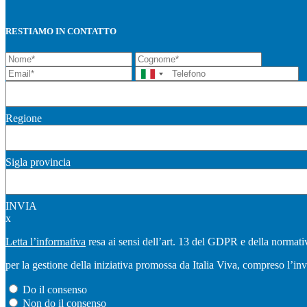
RESTIAMO IN CONTATTO
Regione
Sigla provincia
INVIA
x
Letta l’informativa
resa ai sensi dell’art. 13 del GDPR e della normativ
per la gestione della iniziativa promossa da Italia Viva, compreso l’in
Do il consenso
Non do il consenso