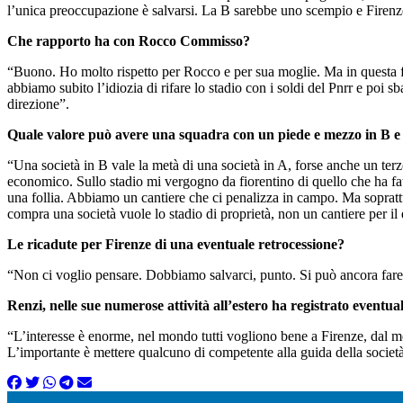
l’unica preoccupazione è salvarsi. La B sarebbe uno scempio e Firen
Che rapporto ha con Rocco Commisso?
“Buono. Ho molto rispetto per Rocco e per sua moglie. Ma in questa fas
abbiamo subito l’idiozia di rifare lo stadio con i soldi del Pnrr e poi 
direzione”.
Quale valore può avere una squadra con un piede e mezzo in B e 
“Una società in B vale la metà di una società in A, forse anche un terzo
economico. Sullo stadio mi vergogno da fiorentino di quello che ha fa
una follia. Abbiamo un cantiere che ci penalizza in campo. Ma soprattu
compra una società vuole lo stadio di proprietà, non un cantiere per il
Le ricadute per Firenze di una eventuale retrocessione?
“Non ci voglio pensare. Dobbiamo salvarci, punto. Si può ancora fare
Renzi, nelle sue numerose attività all’estero ha registrato eventua
“L’interesse è enorme, nel mondo tutti vogliono bene a Firenze, dal 
L’importante è mettere qualcuno di competente alla guida della società 