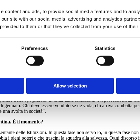
e content and ads, to provide social media features and to analy
 our site with our social media, advertising and analytics partn
 provided to them or that they’ve collected from your use of their
mente detto la pura verità. Firenze non merita lo scempio dell’ultimo post
 del Comune, non merita le prese in giro di mezza Italia. A Firenze siam
arlo”.
Preferences
Statistics
molti aspetti la stessa che l’anno scorso era ai vertici della classifica: 
alvarci della retrocessione. Serve qualcuno che entri nello spogliatoio e s
Allow selection
 Ora vanno aiutati Catherine e Rocco Commisso, che sono persone buone e 
tà capisca che abbiamo bisogno di un vero professionista alla guida della
pettare nello spogliatoio, in città, dalle istituzioni. Un professionista
ato di gennaio. Chi deve essere venduto se ne vada, chi arriva combatta p
e una svolta in società”.
entina. È il momento?
ntante delle Istituzioni. In questa fase non servo io, in questa fase non 
bbia i pieni poteri e che trascini la squadra alla salvezza. Ogni discorso