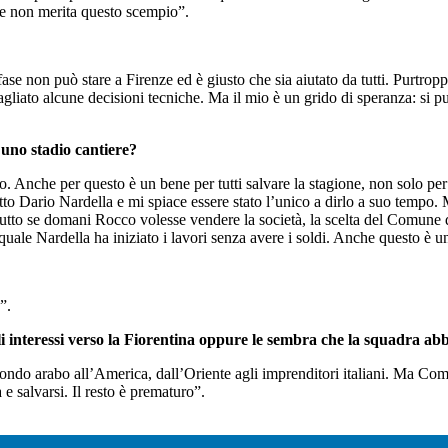
ze non merita questo scempio”.
e non può stare a Firenze ed è giusto che sia aiutato da tutti. Purtrop
sbagliato alcune decisioni tecniche. Ma il mio è un grido di speranza: si p
uno stadio cantiere?
. Anche per questo è un bene per tutti salvare la stagione, non solo per 
tto Dario Nardella e mi spiace essere stato l’unico a dirlo a suo tempo
tto se domani Rocco volesse vendere la società, la scelta del Comune di
 quale Nardella ha iniziato i lavori senza avere i soldi. Anche questo è 
”.
li interessi verso la Fiorentina oppure le sembra che la squadra abb
mondo arabo all’America, dall’Oriente agli imprenditori italiani. Ma C
e salvarsi. Il resto è prematuro”.