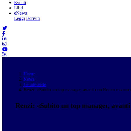
Eventi
Libri
eNews
Leggi
Iscriviti
Home
News
Le interviste
Renzi: «Subito un top manager, avanti con Rocco ma ora c
Renzi: «Subito un top manager, avanti