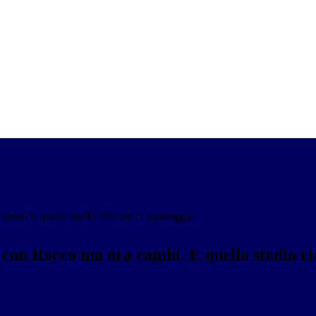
ambi. E quello stadio ridicolo ci danneggia»
 con Rocco ma ora cambi. E quello stadio ri