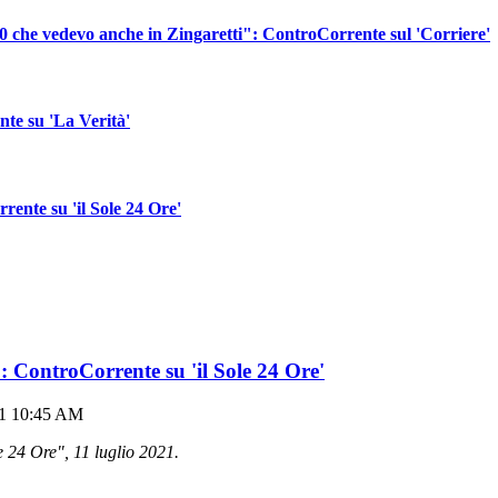
020 che vedevo anche in Zingaretti": ControCorrente sul 'Corriere'
te su 'La Verità'
rrente su 'il Sole 24 Ore'
o": ControCorrente su 'il Sole 24 Ore'
21 10:45 AM
e 24 Ore", 11 luglio 2021.