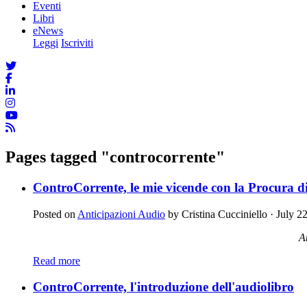
Eventi
Libri
eNews
Leggi
Iscriviti
Pages tagged "controcorrente"
ControCorrente, le mie vicende con la Procura d
Posted on
Anticipazioni Audio
by
Cristina Cucciniello
· July 2
A
Read more
ControCorrente, l'introduzione dell'audiolibro