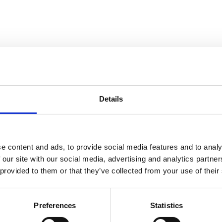
a. dalle tasse al mandolino"
Details
1 8:31 PM
anticipazione audio del nuovo libro di Matteo Renzi, pubblicata il 10 l
e content and ads, to provide social media features and to analy
 our site with our social media, advertising and analytics partn
 provided to them or that they’ve collected from your use of their
osito di giustizia"
1 8:18 PM
Preferences
Statistics
anticipazione audio del nuovo libro di Matteo Renzi, pubblicata il 9 lu