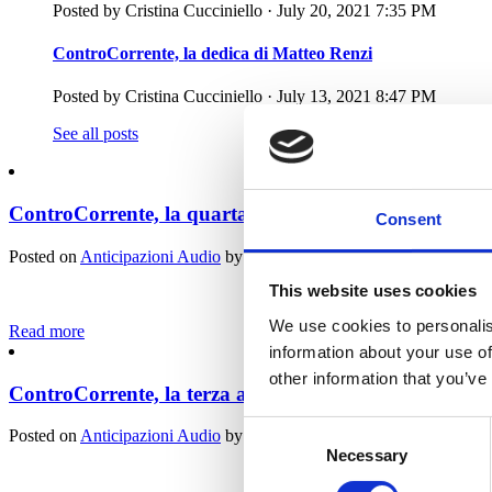
Posted by
Cristina Cucciniello
· July 20, 2021 7:35 PM
ControCorrente, la dedica di Matteo Renzi
Posted by
Cristina Cucciniello
· July 13, 2021 8:47 PM
See all posts
ControCorrente, la quarta audio anticipazione: "Lett
Consent
Posted on
Anticipazioni Audio
by
Cristina Cucciniello
· July 13, 202
This website uses cookies
La quarta 
We use cookies to personalis
Read more
information about your use of
other information that you’ve
ControCorrente, la terza audio anticipazione: "A prop
Consent
Posted on
Anticipazioni Audio
by
Cristina Cucciniello
· July 13, 202
Necessary
Selection
La terza 