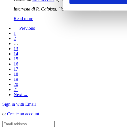
Intervista di R. Calpista, "la Gazzetta del Mezzogiorno", 
Read more
← Previous
1
2
…
13
14
15
16
17
18
19
20
21
Next →
Sign in with Email
or
Create an account