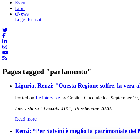
Eventi
Libri
eNews
Leggi
Iscriviti
Pages tagged "parlamento"
Liguria, Renzi: “Questa Regione soffre, la vera a
Posted on
Le interviste
by
Cristina Cucciniello
· September 19
Intervista su "il Secolo XIX", 19 settembre 2020.
Read more
Renzi: “Per Salvini è meglio la patrimoniale del