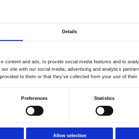
, 2020 9:05 AM
20.
Details
i non crede all'antifascismo”
 2020 1:47 PM
.
e content and ads, to provide social media features and to analy
 our site with our social media, advertising and analytics partn
 provided to them or that they’ve collected from your use of their
e Salvini festeggiare in piazza Duomo”
, 2020 10:00 AM
Preferences
Statistics
 16 settembre 2020.
 sono"
Allow selection
, 2020 8:09 AM