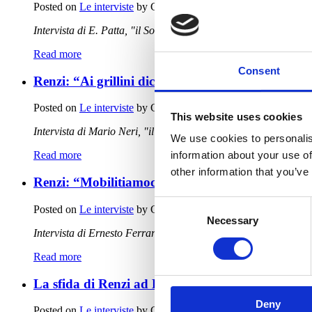
Posted on
Le interviste
by
Cristina Cucciniello
· September 18
Intervista di E. Patta, "il Sole 24 Ore", 18 settembre 20
Read more
Consent
Renzi: “Ai grillini dico: non date la Toscana a ch
Posted on
Le interviste
by
Cristina Cucciniello
· September 17,
This website uses cookies
Intervista di Mario Neri, "il Tirreno", 17 settembre 2020
We use cookies to personalis
information about your use of
Read more
other information that you’ve
Renzi: “Mobilitiamoci tutti. Non vogliamo veder
Consent
Posted on
Le interviste
by
Cristina Cucciniello
· September 16
Necessary
Selection
Intervista di Ernesto Ferrara, "Firenze - la Repubblica",
Read more
La sfida di Renzi ad Emiliano: "Lui e Fitto pari
Deny
Posted on
Le interviste
by
Cristina Cucciniello
· September 12