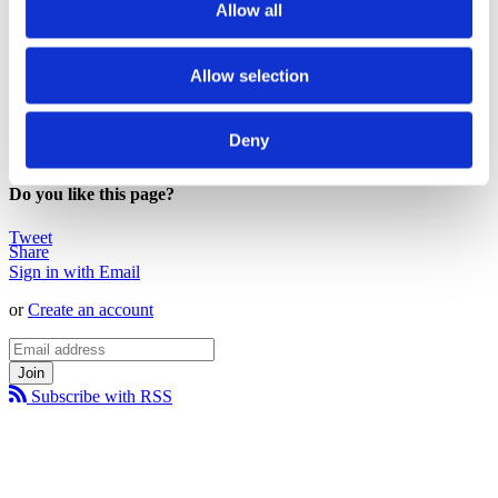
Allow all
una tappa e l’altra, si è svolto un incontro molto forte tra alcuni
rappresentanti dei lavoratori e la vice ministra allo Sviluppo
Economico Teresa Bellanova.
Allow selection
“Questo viaggio per me è un po’ come tornare a casa, alle
esperienze da scout o da sindaco. Ci sono state anche delle
contestazioni ma è normale. A me serve anche per mettermi in
Deny
discussione”
Do you like this page?
Tweet
Share
Sign in with Email
or
Create an account
Subscribe with RSS