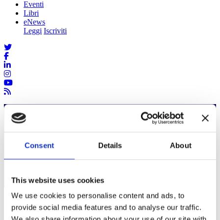
Eventi
Libri
eNews
Leggi
Iscriviti
Home
eNews
Leggi
Il Treno Pd attraversa la Puglia, 20 ottobre
Consent
Details
About
Il Treno Pd attraversa la Puglia, 20
ottobre
This website uses cookies
We use cookies to personalise content and ads, to
Il Treno Pd attraversa la Puglia, 20
provide social media features and to analyse our traffic.
ottobre
We also share information about your use of our site with