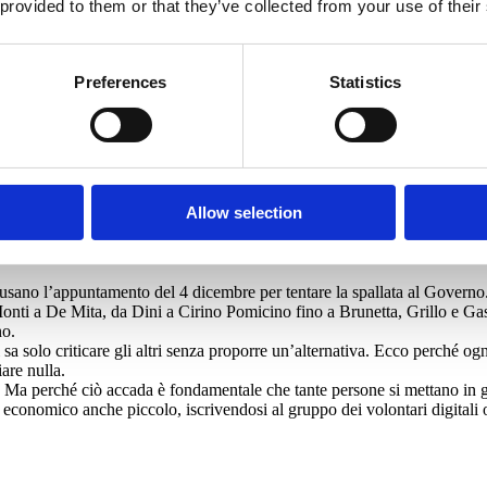
 provided to them or that they’ve collected from your use of their
Preferences
Statistics
Allow selection
e come siano ingiuste le accuse strumentali contro questa riforma. Ormai
si. Ho fatto con i giornalisti del sito Fanpage una verifica puntuale, in
tre
 usano l’appuntamento del 4 dicembre per tentare la spallata al Governo.
ti a De Mita, da Dini a Cirino Pomicino fino a Brunetta, Grillo e Gaspa
no.
sa solo criticare gli altri senza proporre un’alternativa. Ecco perché ogn
are nulla.
. Ma perché ciò accada è fondamentale che tante persone si mettano in 
conomico anche piccolo, iscrivendosi al gruppo dei volontari digitali o 