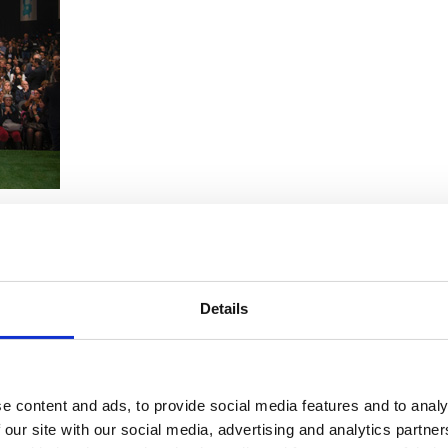
ete sui giornali avrete la sensazione che stiano parlando di altro come s
tica e cittadini che vivono la quotidianità si confrontano in modo serrato
di nobiltà politica tradizionali hanno – semplicemente – iniziato a cambiar
provarci e una mano a chi non ce la fa. Chi avesse dei dubbi si risenta 
te rivedere tutti gli interventi, alcuni dei quali davvero bellissimi.
dell’ordine. Basta vedere
questo video
per capire come sono andate le cos
Details
re la Costituzione. Dicono volessero raggiungere la Leopolda: peccato che
 che raggiungere la Leopolda. Solidarietà totale alle forze dell’ordine 
e content and ads, to provide social media features and to analy
 our site with our social media, advertising and analytics partn