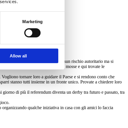
 services.
Marketing
Allow all
 è evidente a tutti che non c’è nessun rischio autoritario ma si
 minuti
, delle accuse che ci vengono mosse e qui trovate le
 Vogliono tornare loro a guidare il Paese e si rendono conto che
rri stanno tutti insieme in un fronte unico. Provate a chiedere loro
i giorno di più il referendum diventa un derby tra futuro e passato, tra
gioco.
organizzando qualche iniziativa in casa con gli amici lo faccia