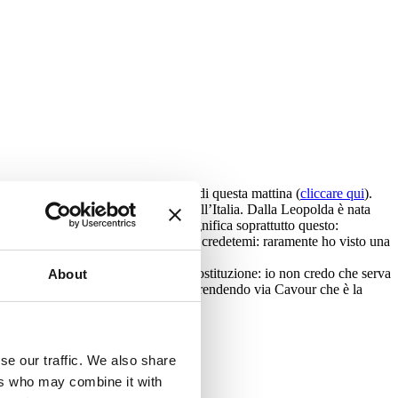
crive in modo perfetto Claudio Velardi questa mattina (
cliccare qui
).
, positivo, puntiglioso sulle sfide dell’Italia. Dalla Leopolda è nata
e l’Italia. E per me fare politica significa soprattutto questo:
gli interventi della Leopolda
qui
. Ma credetemi: raramente ho visto una
e. Dicono volessero difendere la Costituzione: io non credo che serva
About
 armati di sassi e cappucci stessero prendendo via Cavour che è la
che lo hanno impedito.
se our traffic. We also share
ers who may combine it with