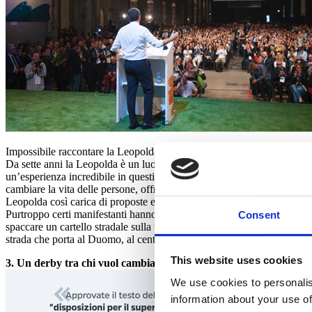
Impossibile raccontare la Leopolda a chi non l’ha vissuta. E se la legg
Da sette anni la Leopolda è un luogo nel quale professionisti della poli
un’esperienza incredibile in questi sette anni: persone prive dei quarti 
cambiare la vita delle persone, offrendo una chance a chi ha voglia di 
Leopolda così carica di proposte e idee. Altro che polemiche.
Qui
pote
Purtroppo certi manifestanti hanno cercato di scontrarsi con le forze 
Consent
spaccare un cartello stradale sulla testa di un poliziotto per difende
strada che porta al Duomo, al centro. Volevano sfasciare Firenze, altro
This website uses cookies
3. Un derby tra chi vuol cambiare e chi no
We use cookies to personalis
information about your use of