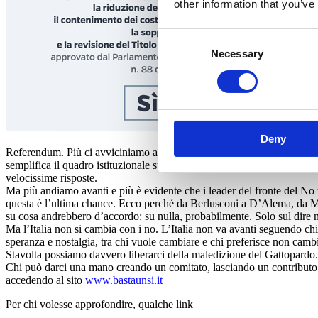
other information that you’ve
Consent
Necessary
Selection
Deny
Referendum. Più ci avviciniamo al 4 dicembre, più è naturale dimostrar
semplifica il quadro istituzionale sulla base dei modelli degli altri Pae
velocissime risposte.
Ma più andiamo avanti e più è evidente che i leader del fronte del No
questa è l’ultima chance. Ecco perché da Berlusconi a D’Alema, da Mon
su cosa andrebbero d’accordo: su nulla, probabilmente. Solo sul dire 
Ma l’Italia non si cambia con i no. L’Italia non va avanti seguendo chi 
speranza e nostalgia, tra chi vuole cambiare e chi preferisce non cambi
Stavolta possiamo davvero liberarci della maledizione del Gattopardo
Chi può darci una mano creando un comitato, lasciando un contributo e
accedendo al sito
www.bastaunsi.it
Per chi volesse approfondire, qualche link