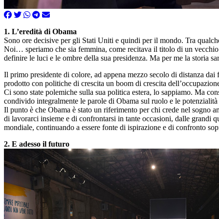
1. L’eredità di Obama
Sono ore decisive per gli Stati Uniti e quindi per il mondo. Tra qualc
Noi… speriamo che sia femmina, come recitava il titolo di un vecchio f
definire le luci e le ombre della sua presidenza. Ma per me la storia sa
Il primo presidente di colore, ad appena mezzo secolo di distanza dai 
prodotto con politiche di crescita un boom di crescita dell’occupazione
Ci sono state polemiche sulla sua politica estera, lo sappiamo. Ma con
condivido integralmente le parole di Obama sul ruolo e le potenzialit
Il punto è che Obama è stato un riferimento per chi crede nel sogno ame
di lavorarci insieme e di confrontarsi in tante occasioni, dalle grandi qu
mondiale, continuando a essere fonte di ispirazione e di confronto sopr
2. E adesso il futuro