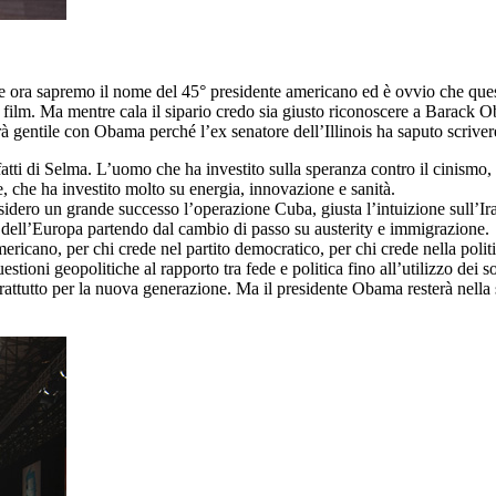
he ora sapremo il nome del 45° presidente americano ed è ovvio che ques
ilm. Ma mentre cala il sipario credo sia giusto riconoscere a Barack Ob
rà gentile con Obama perché l’ex senatore dell’Illinois ha saputo scrivere
fatti di Selma. L’uomo che ha investito sulla speranza contro il cinismo
, che ha investito molto su energia, innovazione e sanità.
sidero un grande successo l’operazione Cuba, giusta l’intuizione sull’Ira
à dell’Europa partendo dal cambio di passo su austerity e immigrazione.
ricano, per chi crede nel partito democratico, per chi crede nella politi
estioni geopolitiche al rapporto tra fede e politica fino all’utilizzo dei 
attutto per la nuova generazione. Ma il presidente Obama resterà nella s