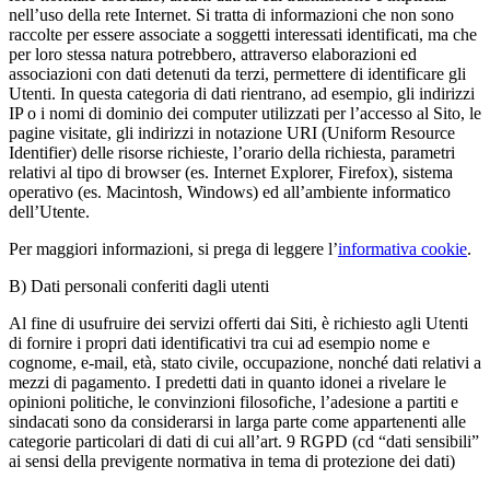
nell’uso della rete Internet. Si tratta di informazioni che non sono
raccolte per essere associate a soggetti interessati identificati, ma che
per loro stessa natura potrebbero, attraverso elaborazioni ed
associazioni con dati detenuti da terzi, permettere di identificare gli
Utenti. In questa categoria di dati rientrano, ad esempio, gli indirizzi
IP o i nomi di dominio dei computer utilizzati per l’accesso al Sito, le
pagine visitate, gli indirizzi in notazione URI (Uniform Resource
Identifier) delle risorse richieste, l’orario della richiesta, parametri
relativi al tipo di browser (es. Internet Explorer, Firefox), sistema
operativo (es. Macintosh, Windows) ed all’ambiente informatico
dell’Utente.
Per maggiori informazioni, si prega di leggere
l’
informativa cookie
.
B)
Dati personali conferiti dagli utenti
Al fine di usufruire dei servizi offerti dai Siti, è richiesto agli Utenti
di fornire i propri dati identificativi tra cui ad esempio nome e
cognome, e-mail, età, stato civile, occupazione, nonché dati relativi a
mezzi di pagamento. I predetti dati in quanto idonei a rivelare le
opinioni politiche, le convinzioni filosofiche, l’adesione a partiti e
sindacati sono da considerarsi in larga parte come appartenenti alle
categorie particolari di dati di cui all’art. 9 RGPD (cd “dati sensibili”
ai sensi della previgente normativa in tema di protezione dei dati)