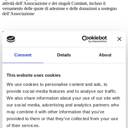
attività dell’Associazione e dei singoli Comitati, incluso il
versamento delle quote di adesione e delle donazioni a sostegno
dell’Associazione
BASE GIURIDICA
Il trattamento dei dati personali da parte dell’Associazione ha la
propria base giuridica nel consenso nell’art. 9, paragrafo 2, lettera d)
RGPD, che prevede, in espresso riferimento alle fondazioni,
Consent
Details
About
associazioni o altri organismi senza scopo di lucro che perseguano
finalità politiche, filosofiche, religiose che il consenso non sia
necessario per il trattamento di dati comuni e sensibili dei soggetti
“che hanno con essi contatti regolari” o degli “aderenti”, se il
This website uses cookies
trattamento è necessario “per il perseguimento di scopi determinati e
legittimi individuati dall’atto costitutivo, dallo statuto”, e se con
We use cookies to personalise content and ads, to
l’informativa l’ente comunica all’interessato le modalità dell’utilizzo
provide social media features and to analyse our traffic.
dei dati, e sempre che i dati non siano comunicati all’esterno o
We also share information about your use of our site with
diffusi.
our social media, advertising and analytics partners who
Pertanto, il trattamento operato dall’Associazione non necessita della
may combine it with other information that you’ve
previa acquisizione del consenso degli interessati.
provided to them or that they’ve collected from your use
In ogni caso, il Titolare al fine di una maggior tutela degli interessati
of their services.