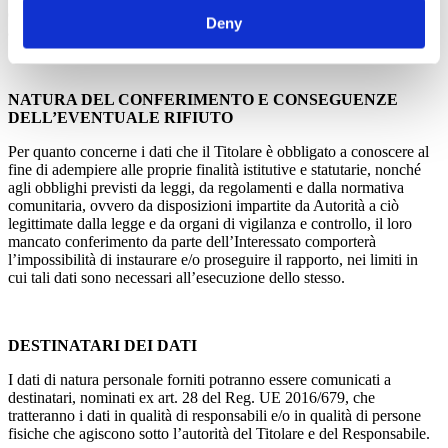
delle iniziative e delle attività da essi promosse sono gestiti ed
Deny
archiviati in un data base allocato fisicamente presso Nation Builder
.
NATURA DEL CONFERIMENTO E CONSEGUENZE
DELL’EVENTUALE RIFIUTO
Per quanto concerne i dati che il Titolare è obbligato a conoscere al
fine di adempiere alle proprie finalità istitutive e statutarie, nonché
agli obblighi previsti da leggi, da regolamenti e dalla normativa
comunitaria, ovvero da disposizioni impartite da Autorità a ciò
legittimate dalla legge e da organi di vigilanza e controllo, il loro
mancato conferimento da parte dell’Interessato comporterà
l’impossibilità di instaurare e/o proseguire il rapporto, nei limiti in
cui tali dati sono necessari all’esecuzione dello stesso.
DESTINATARI DEI DATI
I dati di natura personale forniti potranno essere comunicati a
destinatari, nominati ex art. 28 del Reg. UE 2016/679, che
tratteranno i dati in qualità di responsabili e/o in qualità di persone
fisiche che agiscono sotto l’autorità del Titolare e del Responsabile.