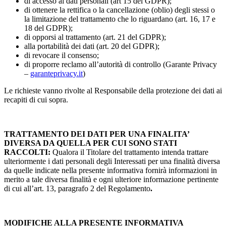
di accesso ai dati personali (art 15 del GDPR);
di ottenere la rettifica o la cancellazione (oblio) degli stessi o
la limitazione del trattamento che lo riguardano (art. 16, 17 e
18 del GDPR);
di opporsi al trattamento (art. 21 del GDPR);
alla portabilità dei dati (art. 20 del GDPR);
di revocare il consenso;
di proporre reclamo all’autorità di controllo (Garante Privacy
–
garanteprivacy.it
)
Le richieste vanno rivolte al Responsabile della protezione dei dati ai
recapiti di cui sopra.
TRATTAMENTO DEI DATI PER UNA FINALITA’
DIVERSA DA QUELLA PER CUI SONO STATI
RACCOLTI:
Qualora il Titolare del trattamento intenda trattare
ulteriormente i dati personali degli Interessati per una finalità diversa
da quelle indicate nella presente informativa fornirà informazioni in
merito a tale diversa finalità e ogni ulteriore informazione pertinente
di cui all’art. 13, paragrafo 2 del Regolamento
.
MODIFICHE ALLA PRESENTE INFORMATIVA