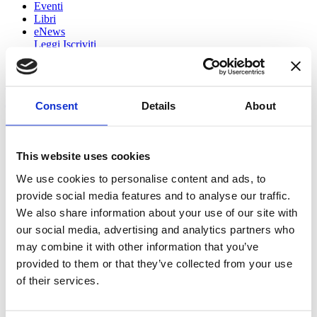
Eventi
Libri
eNews
Leggi
Iscriviti
Consent
Details
About
This website uses cookies
Home
eNews
We use cookies to personalise content and ads, to
Iscriviti
provide social media features and to analyse our traffic.
We also share information about your use of our site with
Iscriviti all'Enews di Matteo Renzi
our social media, advertising and analytics partners who
may combine it with other information that you’ve
RESTIAMO IN CONTATTO
provided to them or that they’ve collected from your use
of their services.
Iscriviti alla mia newsletter
Nome