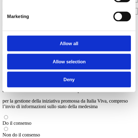
Email
Marketing
Numero di telefono
Nazione
Regione
Allow all
Provincia
Allow selection
INVIA
x
Letta l’informativa
resa ai sensi dell’art. 13 del GDPR e della
Deny
normativa nazionale in materia di protezione dei dati personali
acconsento al trattamento dei miei dati personali:
per la gestione della iniziativa promossa da Italia Viva, compreso
l’invio di informazioni sullo stato della medesima
Do il consenso
Non do il consenso