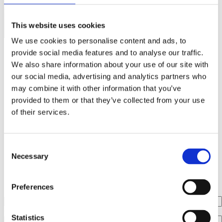
This website uses cookies
We use cookies to personalise content and ads, to
provide social media features and to analyse our traffic.
We also share information about your use of our site with
Prossimi eventi
our social media, advertising and analytics partners who
may combine it with other information that you’ve
provided to them or that they’ve collected from your use
of their services.
Per prenotarti agli eventi di Matteo Renzi clicca
qui
o salva
l'indirizzo
prenota.matteorenzi.it
sul tuo browser così da
conoscere i prossimi.
Consent
Necessary
Selection
RESTIAMO IN CONTATTO
Preferences
Nome
Cognome
Statistics