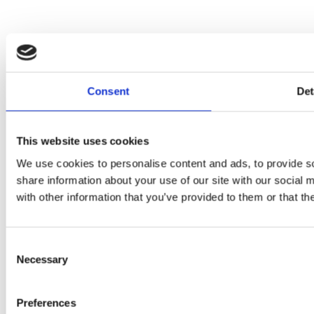
Consent
Det
This website uses cookies
SEGUI MATTEO RENZI SU:
We use cookies to personalise content and ads, to provide so
share information about your use of our site with our social
with other information that you’ve provided to them or that th
Consent
Necessary
Selection
Informativa sulla
privacy
2024 © Matteo Renzi
Preferences