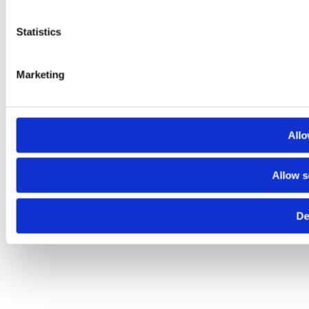
Statistics
Marketing
Allo
Allow s
De