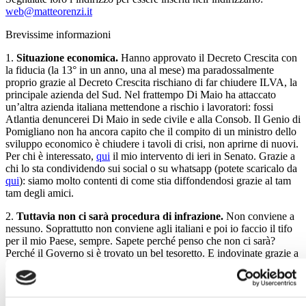
web@matteorenzi.it
Brevissime informazioni
1.
Situazione economica.
Hanno approvato il Decreto Crescita con
la fiducia (la 13° in un anno, una al mese) ma paradossalmente
proprio grazie al Decreto Crescita rischiano di far chiudere ILVA, la
principale azienda del Sud. Nel frattempo Di Maio ha attaccato
un’altra azienda italiana mettendone a rischio i lavoratori: fossi
Atlantia denuncerei Di Maio in sede civile e alla Consob. Il Genio di
Pomigliano non ha ancora capito che il compito di un ministro dello
sviluppo economico è chiudere i tavoli di crisi, non aprirne di nuovi.
Per chi è interessato,
qui
il mio intervento di ieri in Senato. Grazie a
chi lo sta condividendo sui social o su whatsapp (potete scaricalo da
qui
): siamo molto contenti di come stia diffondendosi grazie al tam
tam degli amici.
2.
Tuttavia non ci sarà procedura di infrazione.
Non conviene a
nessuno. Soprattutto non conviene agli italiani e poi io faccio il tifo
per il mio Paese, sempre. Sapete perché penso che non ci sarà?
Perché il Governo si è trovato un bel tesoretto. E indovinate grazie a
che cosa? Grazie alla nostra fatturazione elettronica, al Fisco 2.0,
quello lanciato alla Stazione Leopolda come idea e realizzato negli
anni del nostro Governo: per la prima volta nella storia del nostro
Paese si sta facendo una lotta seria all’evasione con la tecnologia e