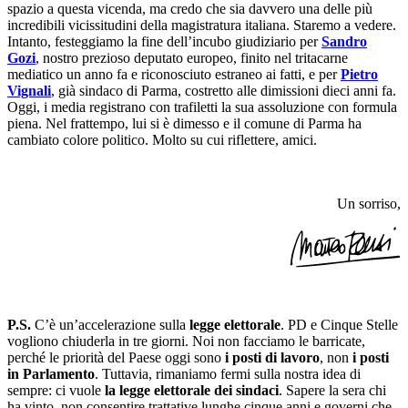
spazio a questa vicenda, ma credo che sia davvero una delle più
incredibili vicissitudini della magistratura italiana. Staremo a vedere.
Intanto, festeggiamo la fine dell’incubo giudiziario per
Sandro
Gozi
, nostro prezioso deputato europeo, finito nel tritacarne
mediatico un anno fa e riconosciuto estraneo ai fatti, e per
Pietro
Vignali
, già sindaco di Parma, costretto alle dimissioni dieci anni fa.
Oggi, i media registrano con trafiletti la sua assoluzione con formula
piena. Nel frattempo, lui si è dimesso e il comune di Parma ha
cambiato colore politico. Molto su cui riflettere, amici.
Un sorriso,
P.S.
C’è un’accelerazione sulla
legge elettorale
. PD e Cinque Stelle
vogliono chiuderla in tre giorni. Noi non facciamo le barricate,
perché le priorità del Paese oggi sono
i posti di lavoro
, non
i posti
in Parlamento
. Tuttavia, rimaniamo fermi sulla nostra idea di
sempre: ci vuole
la legge elettorale dei sindaci
. Sapere la sera chi
ha vinto, non consentire trattative lunghe cinque anni e governi che