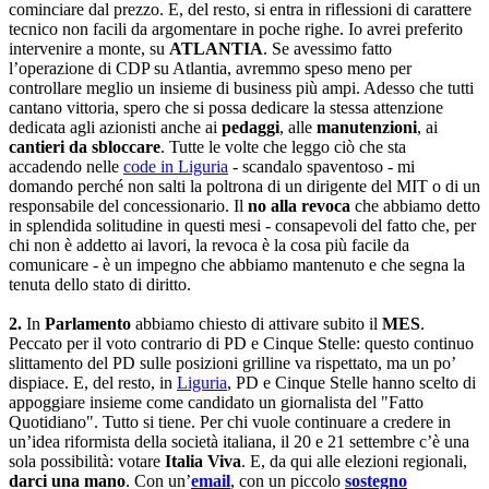
cominciare dal prezzo. E, del resto, si entra in riflessioni di carattere
tecnico non facili da argomentare in poche righe. Io avrei preferito
intervenire a monte, su
ATLANTIA
. Se avessimo fatto
l’operazione di CDP su Atlantia, avremmo speso meno per
controllare meglio un insieme di business più ampi. Adesso che tutti
cantano vittoria, spero che si possa dedicare la stessa attenzione
dedicata agli azionisti anche ai
pedaggi
, alle
manutenzioni
, ai
cantieri da sbloccare
. Tutte le volte che leggo ciò che sta
accadendo nelle
code in Liguria
- scandalo spaventoso - mi
domando perché non salti la poltrona di un dirigente del MIT o di un
responsabile del concessionario. Il
no alla revoca
che abbiamo detto
in splendida solitudine in questi mesi - consapevoli del fatto che, per
chi non è addetto ai lavori, la revoca è la cosa più facile da
comunicare - è un impegno che abbiamo mantenuto e che segna la
tenuta dello stato di diritto.
2.
In
Parlamento
abbiamo chiesto di attivare subito il
MES
.
Peccato per il voto contrario di PD e Cinque Stelle: questo continuo
slittamento del PD sulle posizioni grilline va rispettato, ma un po’
dispiace. E, del resto, in
Liguria
, PD e Cinque Stelle hanno scelto di
appoggiare insieme come candidato un giornalista del "Fatto
Quotidiano". Tutto si tiene. Per chi vuole continuare a credere in
un’idea riformista della società italiana, il 20 e 21 settembre c’è una
sola possibilità: votare
Italia Viva
. E, da qui alle elezioni regionali,
darci una mano
. Con un’
email
, con un piccolo
sostegno