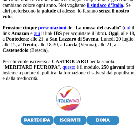
cambiano colore ogni anno. Noi vogliamo
il sindaco d’Italia
. Se
altri preferiscono la
palude
di adesso, lo faranno
senza il nostro
voto
.
Prossime cinque
presentazioni
de "
La mossa del cavallo
" (
qui
il
link
Amazon
e
qui
il link
IBS
per acquistare il libro).
Oggi
, alle 18,
a
Pontedera
; alle 21, a
San Lazzaro di Savena
. Lunedì 20 luglio,
alle 15, a
Trento
; alle 18.30, a
Garda
(Verona); alle 21, a
Castenedolo
(Brescia).
Per chi vuole iscriversi a
CASTROCARO
per la scuola
"
MERITARE l’EUROPA
",
questo
è il modulo.
250 giovani
tutti
insieme a parlare di politica: la formazione ci salverà dal populismo
e dalla mediocrità.