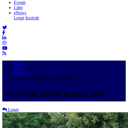
Eventi
Libri
eNews
Leggi
Iscriviti
Home
eNews
Leggi
Enews 650, giovedì 16 luglio 2020
Enews 650, giovedì 16 luglio 2020
Leggi