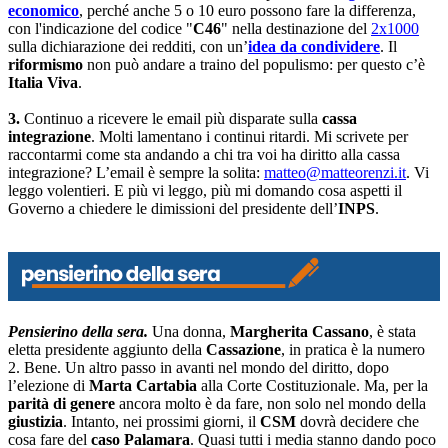
economico
, perché anche 5 o 10 euro possono fare la differenza,
con l'indicazione del codice "
C46
" nella destinazione del
2x1000
sulla dichiarazione dei redditi, con un’
idea da condividere
. Il
riformismo
non può andare a traino del populismo: per questo c’è
Italia Viva
.
3.
Continuo a ricevere le email più disparate sulla
cassa
integrazione
. Molti lamentano i continui ritardi. Mi scrivete per
raccontarmi come sta andando a chi tra voi ha diritto alla cassa
integrazione? L’email è sempre la solita:
matteo@matteorenzi.it
. Vi
leggo volentieri. E più vi leggo, più mi domando cosa aspetti il
Governo a chiedere le dimissioni del presidente dell’
INPS
.
Pensierino della sera.
Una donna,
Margherita Cassano
, è stata
eletta presidente aggiunto della
Cassazione
, in pratica è la numero
2. Bene. Un altro passo in avanti nel mondo del diritto, dopo
l’elezione di
Marta Cartabia
alla Corte Costituzionale. Ma, per la
parità di genere
ancora molto è da fare, non solo nel mondo della
giustizia
. Intanto, nei prossimi giorni, il
CSM
dovrà decidere che
cosa fare del
caso Palamara
. Quasi tutti i media stanno dando poco