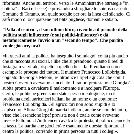
riformista. Anche sui territori. verso le Amministrative (strategie "in
cottura" a Bari e Lecce) e provando a sbrogliare lo spinoso caso dei
Comune di Taranto, sul quale sceglie per ora la linea del silenzio. Ci
sarà modo di occuparsene nel blitz pugliese, domani e sabato.
"Palla al centro", il suo ultimo libro, rivendica il primato della
politica sugli influencer (e sui politici-influencer) e dà
metaforicamente l'avvio a un "secondo tempo". Che partita
vuole giocare, ora?
«In questi anni la politica ha inseguito i soindaggi: conta più quello
che si racconta sui social, i like che si prendono, quanto il reel di
Instagram va virale, rispetto a quello che si fa. Prendiamo come
esempio la protesta dei trattori. Il ministro Francesco Lollobrigida,
cognato di Giorgia Meloni, reintroduce l'Irpef agricola che con il
nostro Governo avevamo cancellato. I trattori protestano e Giorgia è
subita pronta a cavalcare il malcontento e a incolpare l'Europa.
Certo, le politiche green sono state spesso ideologiche, ma il
problema degli agricoltori italiani ha un nome e un cognome:
Francesco Lollobrigida. Gli agricoltori non sono stupidi e lo
capiscono. Allora Giorgiafamarcia indietro, anche se non del tutto,
visto che l'esenzione lrpef prevista non è totale come avevamo
invece Fatto noi. L'influencer cavalca la protesta, il politico cancella
la tassa. La partita che giocherò è esattamente questa: riportare al
centro la politica, correndo in prima persona in tutti i collegi
».