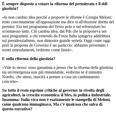
È sempre disposto a votare la riforma del premierato e il ddl
giustizia?
«lo non cambio idea perché a proporre le riforme è Giorgia Meloni:
resto convintamente all'opposizione ma dico si all'elezione diretta del
premier. Era nel programma del Terzo polo e sul referendum ho
scommesso tutto. Chi cambia idea, dal Pds che la proponeva nei
suoi programmi. a chi venendo da Forza Italia spingeva addirittura
sul presidenzialismo, non dimostra grande serietà. Oggi come oggi
però la proposta de Governo è un pasticcio: abbiamo presentato i
nostri emendamenti, vedremo come finirà».
E sulla riforma della giustizia?
«Vale lo stesso: sono garantista e penso che la riforma della giustizia
sia un'emergenza non più rimandabile, vedremo se il ministro
Nordio, che stimo, riuscirà a portare a casa un cambiamento
concreto».
Su tutto il resto esprime critiche al governo: la rivolta degli
agricoltori, la crescita economica. il Mes, la politica industriale.
Insomma: Italia viva non è esattamente le stampella di Meloni,
come qualcuno immaginava. Ma c'è qualcosa che salva di
questo esecutivo?