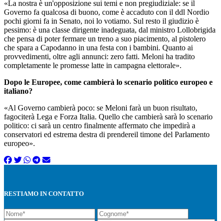
«La nostra è un'opposizione sui temi e non pregiudiziale: se il
Governo fa qualcosa di buono, come è accaduto con il ddl Nordio
pochi giorni fa in Senato, noi lo votiamo. Sul resto il giudizio è
pessimo: è una classe dirigente inadeguata, dal ministro Lollobrigida
che pensa di poter fermare un treno a suo piacimento, al pistolero
che spara a Capodanno in una festa con i bambini. Quanto ai
provvedimenti, oltre agli annunci: zero fatti. Meloni ha tradito
completamente le promesse latte in campagna elettorale».
Dopo le Europee, come cambierà lo scenario politico europeo e
italiano?
«Al Governo cambierà poco: se Meloni farà un buon risultato,
fagociterà Lega e Forza Italia. Quello che cambierà sarà lo scenario
politico: ci sarà un centro finalmente affermato che impedirà a
conservatori ed estrema destra di prendereil timone del Parlamento
europeo».
RESTIAMO IN CONTATTO