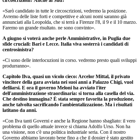
circoscrizioni? Anche al Sud?
«Sarò candidato in tutte le circoscrizioni, vedremo la posizione.
Avremo delle liste forti e competitive e alcuni nomi saranno già
annunciati alla Leopolda, che si terrà a Firenze l'8, il 9 e il 10 marzo.
Faremo un grande risultato. ne sono convinto».
A giugno si voterà anche perle Amministrative, in Puglia due
sfide cruciali: Bari e Lecce. Italia viva sosterrà i candidati di
centrosinistra?
«Ci sono delle interlocuzioni in corso. vedremo presto quali sviluppi
produrranno».
Capitolo Ilva, quasi un vicolo cieco: Arcelor Mittal, il privato
vincitore della gara avviata nei suoi anni a Palazzo Chigi, vuol
defilarsi. E ora il governo Meloni ha avviato l'iter
dell'amministrazione straordinaria: si torna alla casella del via.
Che destino immagina? È stata sempre favorita la produzione,
anche talvolta sacrificando l'ambientalizzazione. Ma i risultati
latitano da anni.
«Con Ilva tanti Governi e anche la Regione hanno sbagliato: il vero
problema di quello attuale invece si chiama Adolfo Urso. Non ha
una visione, non c'è una politica industriale seria. Con il nostro
Governo abbiamo lavorato bene fino a che il dossier è stato gestito