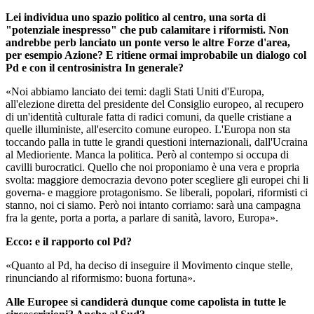
Lei individua uno spazio politico al centro, una sorta di
"potenziale inespresso" che pub calamitare i riformisti. Non
andrebbe perb lanciato un ponte verso le altre Forze d'area,
per esempio Azione? E ritiene ormai improbabile un dialogo col
Pd e con il centrosinistra In generale?
«Noi abbiamo lanciato dei temi: dagli Stati Uniti d'Europa,
all'elezione diretta del presidente del Consiglio europeo, al recupero
di un'identità culturale fatta di radici comuni, da quelle cristiane a
quelle illuministe, all'esercito comune europeo. L'Europa non sta
toccando palla in tutte le grandi questioni internazionali, dall'Ucraina
al Medioriente. Manca la politica. Però al contempo si occupa di
cavilli burocratici. Quello che noi proponiamo è una vera e propria
svolta: maggiore democrazia devono poter scegliere gli europei chi li
governa- e maggiore protagonismo. Se liberali, popolari, riformisti ci
stanno, noi ci siamo. Però noi intanto corriamo: sarà una campagna
fra la gente, porta a porta, a parlare di sanità, lavoro, Europa».
Ecco: e il rapporto col Pd?
«Quanto al Pd, ha deciso di inseguire il Movimento cinque stelle,
rinunciando al riformismo: buona fortuna».
Alle Europee si candiderà dunque come capolista in tutte le