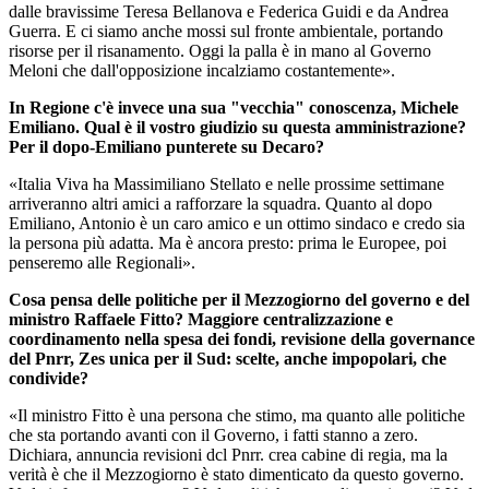
dalle bravissime Teresa Bellanova e Federica Guidi e da Andrea
Guerra. E ci siamo anche mossi sul fronte ambientale, portando
risorse per il risanamento. Oggi la palla è in mano al Governo
Meloni che dall'opposizione incalziamo costantemente».
In Regione c'è invece una sua "vecchia" conoscenza, Michele
Emiliano. Qual è il vostro giudizio su questa amministrazione?
Per il dopo-Emiliano punterete su Decaro?
«Italia Viva ha Massimiliano Stellato e nelle prossime settimane
arriveranno altri amici a rafforzare la squadra. Quanto al dopo
Emiliano, Antonio è un caro amico e un ottimo sindaco e credo sia
la persona più adatta. Ma è ancora presto: prima le Europee, poi
penseremo alle Regionali».
Cosa pensa delle politiche per il Mezzogiorno del governo e del
ministro Raffaele Fitto? Maggiore centralizzazione e
coordinamento nella spesa dei fondi, revisione della governance
del Pnrr, Zes unica per il Sud: scelte, anche impopolari, che
condivide?
«Il ministro Fitto è una persona che stimo, ma quanto alle politiche
che sta portando avanti con il Governo, i fatti stanno a zero.
Dichiara, annuncia revisioni dcl Pnrr. crea cabine di regia, ma la
verità è che il Mezzogiorno è stato dimenticato da questo governo.