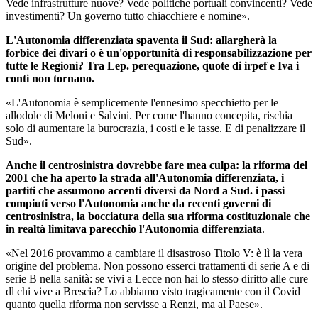
Vede infrastrutture nuove? Vede politiche portuali convincenti? Vede
investimenti? Un governo tutto chiacchiere e nomine».
L'Autonomia differenziata spaventa il Sud: allargherà la
forbice dei divari o è un'opportunità di responsabilizzazione per
tutte le Regioni? Tra Lep. perequazione, quote di irpef e Iva i
conti non tornano.
«L'Autonomia è semplicemente l'ennesimo specchietto per le
allodole di Meloni e Salvini. Per come l'hanno concepita, rischia
solo di aumentare la burocrazia, i costi e le tasse. E di penalizzare il
Sud».
Anche il centrosinistra dovrebbe fare mea culpa: la riforma del
2001 che ha aperto la strada all'Autonomia differenziata, i
partiti che assumono accenti diversi da Nord a Sud. i passi
compiuti verso l'Autonomia anche da recenti governi di
centrosinistra, la bocciatura della sua riforma costituzionale che
in realtà limitava parecchio l'Autonomia differenziata
.
«Nel 2016 provammo a cambiare il disastroso Titolo V: è lì la vera
origine del problema. Non possono esserci trattamenti di serie A e di
serie B nella sanità: se vivi a Lecce non hai lo stesso diritto alle cure
dl chi vive a Brescia? Lo abbiamo visto tragicamente con il Covid
quanto quella riforma non servisse a Renzi, ma al Paese».