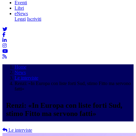
Eventi
Libri
eNews
Leggi
Iscriviti
Home
News
Le interviste
Renzi: «In Europa con liste forti Sud, stimo Fitto ma servono
fatti»
Renzi: «In Europa con liste forti Sud,
stimo Fitto ma servono fatti»
Le interviste