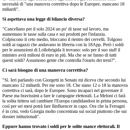
necessità di "una manovra correttiva dopo le Europee, mancano 18
miliardi".
Si aspettava una legge di bilancio diversa?
"Cancellano per il solo 2024 un po' di tasse sul lavoro, ma
aumentano le tasse sulla casa e sui prodotti per l'infanzia.
Colpiscono il ceto medio, bloccano il rientro dei cervelli. Tolgono
soldi ai ragazzi che andavano in libreria con la 18App. Però i soldi
per le assunzioni di Lollobrigida li trovano: solo per il suo staff il
ministro avrà milioni di euro in più. Ma che se ne fanno di tutti
questi soldi? Assumono gente che controlla l'orario dei treni?".
Ci sarà bisogno di una manovra correttiva?
"Sì. Ieri parlando con Giorgetti in Senato mi diceva che secondo lui
mancano 12 miliardi. Per me sono 18. Che siano 12 o 18 la manovra
correttiva ci sarà, dopo le Europee. Sono incapaci nel governare il
Paese ma bravissimi a fare le campagne elettorali. La Meloni ci farà
la solita tiritera sul cambiare l'Europa candidandosi in prima persona,
così per sei mesi potrà fare lìinfluencer in capo. Ora che la Ferragni
è in crisi, vedo Giorgia molto concentrata sui social piuttosto che sui
dossier istituzionali".
Eppure hanno trovato i soldi per le solite mance elettorali. Il