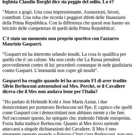
leghista Claudio Borghi dice sia peggio del solito. Lo è?
"Mance a gogò. Una cosa impressionante. Assunzioni, favori,
contributi. Una roba che ricorda i peggiori difetti delle finanziarie
della Prima Repubblica. Con la differenza che questi non hanno un
briciolo delle competenze di quelli della Prima Repubblica!.
C'è stato un momento non proprio sportivo con l'azzurro
Maurizio Gasparri.
"Gasparri mi ha interrotto urlando insulti. La cosa lo qualifica per
quello che è: un cafone. Ma non credo che La Russa prenderà
provvedimenti contro di lui: procederò comunque in sede giudiziaria
contro Gasparri. L'immunità non copre gli insulti".
Gasparri ha reagito quando lei ha accusato FI di aver tradito
Silvio Berlusconi astenendosi sul Mes. Perché, se il Cavaliere
diceva che il Mes non andava bene per l'Italia?
"Ho parlato di Helmuth Kohl e Jose Maria Aznar, i due
democristiani per portarono Berlusconi nel Ppe. E capisco che quelli
come Gasparri con i democristiani non abbiano niente a che fare.
Nel raccontare questo, ho spiegato che, tradendo l'ideale europeista,
Forza Italia tradisce Berlusconi. Quanto al Mes trovo surreale
attaccarsi a singole dichiarazioni del Cavaliere. Il Mes è uno
strumento pensato quando a Palazzo Chigi c'era Berlusconi, non una