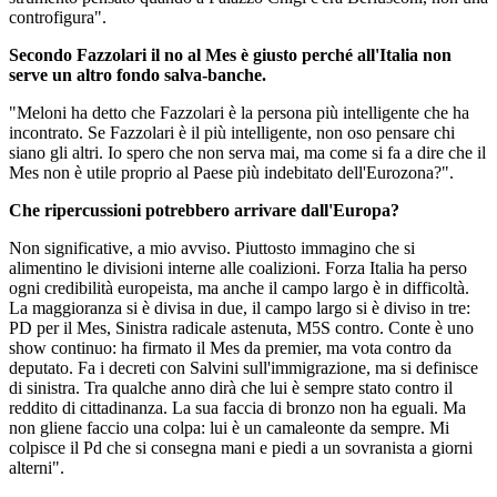
controfigura".
Secondo Fazzolari il no al Mes è giusto perché all'Italia non
serve un altro fondo salva-banche.
"Meloni ha detto che Fazzolari è la persona più intelligente che ha
incontrato. Se Fazzolari è il più intelligente, non oso pensare chi
siano gli altri. Io spero che non serva mai, ma come si fa a dire che il
Mes non è utile proprio al Paese più indebitato dell'Eurozona?".
Che ripercussioni potrebbero arrivare dall'Europa?
Non significative, a mio avviso. Piuttosto immagino che si
alimentino le divisioni interne alle coalizioni. Forza Italia ha perso
ogni credibilità europeista, ma anche il campo largo è in difficoltà.
La maggioranza si è divisa in due, il campo largo si è diviso in tre:
PD per il Mes, Sinistra radicale astenuta, M5S contro. Conte è uno
show continuo: ha firmato il Mes da premier, ma vota contro da
deputato. Fa i decreti con Salvini sull'immigrazione, ma si definisce
di sinistra. Tra qualche anno dirà che lui è sempre stato contro il
reddito di cittadinanza. La sua faccia di bronzo non ha eguali. Ma
non gliene faccio una colpa: lui è un camaleonte da sempre. Mi
colpisce il Pd che si consegna mani e piedi a un sovranista a giorni
alterni".