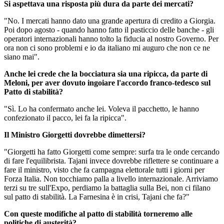
Si aspettava una risposta più dura da parte dei mercati?
"No. I mercati hanno dato una grande apertura di credito a Giorgia.
Poi dopo agosto - quando hanno fatto il pasticcio delle banche - gli
operatori internazionali hanno tolto la fiducia al nostro Governo. Per
ora non ci sono problemi e io da italiano mi auguro che non ce ne
siano mai".
Anche lei crede che la bocciatura sia una ripicca, da parte di
Meloni, per aver dovuto ingoiare l'accordo franco-tedesco sul
Patto di stabilità?
"Sì. Lo ha confermato anche lei. Voleva il pacchetto, le hanno
confezionato il pacco, lei fa la ripicca".
Il Ministro Giorgetti dovrebbe dimettersi?
"Giorgetti ha fatto Giorgetti come sempre: surfa tra le onde cercando
di fare l'equilibrista. Tajani invece dovrebbe riflettere se continuare a
fare il ministro, visto che fa campagna elettorale tutti i giorni per
Forza Italia. Non tocchiamo palla a livello internazionale. Arriviamo
terzi su tre sull'Expo, perdiamo la battaglia sulla Bei, non ci filano
sul patto di stabilità. La Farnesina è in crisi, Tajani che fa?"
Con queste modifiche al patto di stabilità torneremo alle
politiche di austerità?