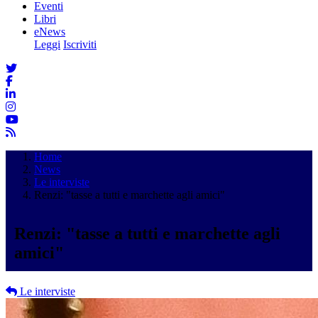
Eventi
Libri
eNews
Leggi
Iscriviti
Home
News
Le interviste
Renzi: "tasse a tutti e marchette agli amici"
Renzi: "tasse a tutti e marchette agli
amici"
Le interviste