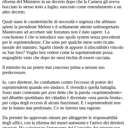
riforma del Ministero in un decreto dopo che la Camera gli aveva
bocciato lo stesso testo a luglio, nascosto come emendamento a un
altro decreto.
Quali siano le caratteristiche di necessità e urgenza che abbiano
spinto la presidente Meloni e il solitamente attento sottosegretario
Mantovano ad accettare tale forzatura non è dato sapere. La
conclusione è che si introduce uno spoils system senza precedenti
per le soprintendenze. Che sono per qualche mese sotto ricatto
morale del ministro. Sgarbi chiede di apporre il (discutibile) vincolo
su San Siro? Voglio ben vedere come la soprintendente possa
negarglielo visto che dopo tre mesi rischia di essere cacciata.
Il ministro ha un potere mai concesso prima a nessun suo
predecessore.
Io, caro direttore, ho combattuto contro l'eccesso di potere dei
soprintendenti quando ero sindaco. E rivendico quella battaglia.
Sono stato contestato per aver detto che la parola «soprintendente»
nel dibattito quotidiano dei cittadini è diventata «una parola brutta»,
per colpa degli eccessi di alcuni funzionari. E i soprintendenti non
me lo hanno mai perdonato. Ce ne faremo una ragione.
Da premier ho approvato misure per alleggerire le responsabilità
degli uffici, con la riforma dei musei autonomi e l'arrivo dei direttori
stranieri. Ho valorizzato l'intervento del Consiglio dei ministri per