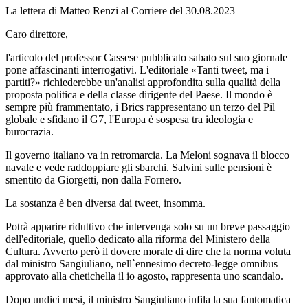
La lettera di Matteo Renzi al Corriere del 30.08.2023
Caro direttore,
l'articolo del professor Cassese pubblicato sabato sul suo giornale
pone affascinanti interrogativi. L'editoriale «Tanti tweet, ma i
partiti?» richiederebbe un'analisi approfondita sulla qualità della
proposta politica e della classe dirigente del Paese. Il mondo è
sempre più frammentato, i Brics rappresentano un terzo del Pil
globale e sfidano il G7, l'Europa è sospesa tra ideologia e
burocrazia.
Il governo italiano va in retromarcia. La Meloni sognava il blocco
navale e vede raddoppiare gli sbarchi. Salvini sulle pensioni è
smentito da Giorgetti, non dalla Fornero.
La sostanza è ben diversa dai tweet, insomma.
Potrà apparire riduttivo che intervenga solo su un breve passaggio
dell'editoriale, quello dedicato alla riforma del Ministero della
Cultura. Avverto però il dovere morale di dire che la norma voluta
dal ministro Sangiuliano, nell`ennesimo decreto-legge omnibus
approvato alla chetichella il io agosto, rappresenta uno scandalo.
Dopo undici mesi, il ministro Sangiuliano infila la sua fantomatica