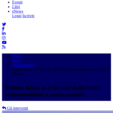
Eventi
Libri
eNews
Leggi
Iscriviti
Home
News
Gli interventi
Matteo Renzi al Corriere della Sera: soprintendenze e spoils
system
Matteo Renzi al Corriere della Sera:
soprintendenze e spoils system
Gli interventi