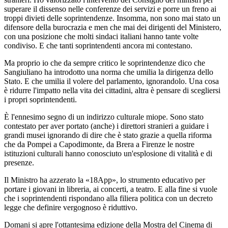
superare il dissenso nelle conferenze dei servizi e porre un freno ai
troppi divieti delle soprintendenze. Insomma, non sono mai stato un
difensore della burocrazia e men che mai dei dirigenti del Ministero,
con una posizione che molti sindaci italiani hanno tante volte
condiviso. E che tanti soprintendenti ancora mi contestano.
Ma proprio io che da sempre critico le soprintendenze dico che
Sangiuliano ha introdotto una norma che umilia la dirigenza dello
Stato. E che umilia il volere del parlamento, ignorandolo. Una cosa
è ridurre l'impatto nella vita dei cittadini, altra è pensare di scegliersi
i propri soprintendenti.
È l'ennesimo segno di un indirizzo culturale miope. Sono stato
contestato per aver portato (anche) i direttori stranieri a guidare i
grandi musei ignorando di dire che è stato grazie a quella riforma
che da Pompei a Capodimonte, da Brera a Firenze le nostre
istituzioni culturali hanno conosciuto un'esplosione di vitalità e di
presenze.
Il Ministro ha azzerato la «18App», lo strumento educativo per
portare i giovani in libreria, ai concerti, a teatro. E alla fine si vuole
che i soprintendenti rispondano alla filiera politica con un decreto
legge che definire vergognoso è riduttivo.
Domani si apre l'ottantesima edizione della Mostra del Cinema di