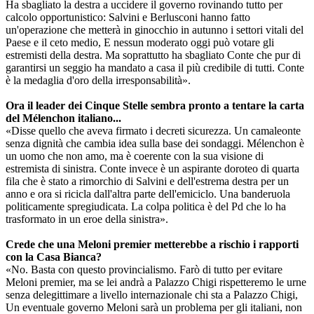
Ha sbagliato la destra a uccidere il governo rovinando tutto per
calcolo opportunistico: Salvini e Berlusconi hanno fatto
un'operazione che metterà in ginocchio in autunno i settori vitali del
Paese e il ceto medio, E nessun moderato oggi può votare gli
estremisti della destra. Ma soprattutto ha sbagliato Conte che pur di
garantirsi un seggio ha mandato a casa il più credibile di tutti. Conte
è la medaglia d'oro della irresponsabilità».
Ora il leader dei Cinque Stelle sembra pronto a tentare la carta
del Mélenchon italiano...
«Disse quello che aveva firmato i decreti sicurezza. Un camaleonte
senza dignità che cambia idea sulla base dei sondaggi. Mélenchon è
un uomo che non amo, ma è coerente con la sua visione di
estremista di sinistra. Conte invece è un aspirante doroteo di quarta
fila che è stato a rimorchio di Salvini e dell'estrema destra per un
anno e ora si ricicla dall'altra parte dell'emiciclo. Una banderuola
politicamente spregiudicata. La colpa politica è del Pd che lo ha
trasformato in un eroe della sinistra».
Crede che una Meloni premier metterebbe a rischio i rapporti
con la Casa Bianca?
«No. Basta con questo provincialismo. Farò di tutto per evitare
Meloni premier, ma se lei andrà a Palazzo Chigi rispetteremo le urne
senza delegittimare a livello internazionale chi sta a Palazzo Chigi,
Un eventuale governo Meloni sarà un problema per gli italiani, non