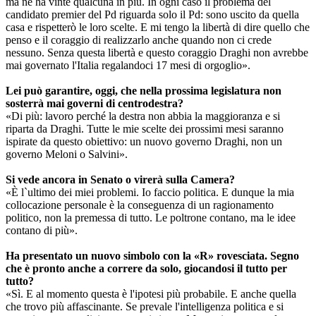
ma ne ha vinte qualcuna in più. In ogni caso il problema del
candidato premier del Pd riguarda solo il Pd: sono uscito da quella
casa e rispetterò le loro scelte. E mi tengo la libertà di dire quello che
penso e il coraggio di realizzarlo anche quando non ci crede
nessuno. Senza questa libertà e questo coraggio Draghi non avrebbe
mai governato l'Italia regalandoci 17 mesi di orgoglio».
Lei può garantire, oggi, che nella prossima legislatura non
sosterrà mai governi di centrodestra?
«Di più: lavoro perché la destra non abbia la maggioranza e si
riparta da Draghi. Tutte le mie scelte dei prossimi mesi saranno
ispirate da questo obiettivo: un nuovo governo Draghi, non un
governo Meloni o Salvini».
Si vede ancora in Senato o virerà sulla Camera?
«È l`ultimo dei miei problemi. Io faccio politica. E dunque la mia
collocazione personale è la conseguenza di un ragionamento
politico, non la premessa di tutto. Le poltrone contano, ma le idee
contano di più».
Ha presentato un nuovo simbolo con la «R» rovesciata. Segno
che è pronto anche a correre da solo, giocandosi il tutto per
tutto?
«Sì. E al momento questa è l'ipotesi più probabile. E anche quella
che trovo più affascinante. Se prevale l'intelligenza politica e si