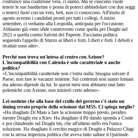
costruisce una coalizione vera, ci siamo, Ma se ciascuno vuole
tenere le sue bandierine e pensa di poterci abbindolare con due seggi
o tenerci fuori con un veto, beh, non ci conoscono. All'inizio di
agosto avremo i candidati pronti per tutti i collegi. A inizio
settembre, ci vediamo alla Leopolda, anticipata per l'occasione.
Abbiamo già vinto sfide controvento come quella per Draghi nel
2021 o quella contro Salvini del Papeete. Facciamo politica
seguendo l'appello di Sturzo ai liberi e forti. Liberi e forti. I deboli e
ricattati sono altri».
Perché non trova un'intesa al centro con Azione?
L'incompatibilità con Calenda è solo caratteriale o anche
politica?
«L'incompatibilità caratteriale non c'entra nulla: bisogna salvare il
Paese, non fare le vacanze insieme. Sui contenuti non siamo lontani
ma adesso dipende da lui. In questi mesi non abbiamo mai fatto
polemiche con Azione, non inizierò certo adesso».
Lei sostiene che alla base del crollo del governo c'è stato un
timing errato proprio della scissione dal M5S. Ci spiega meglio?
«Ha sbagliato Di Maio a fare la scissione troppo presto, peraltro
mentre Draghi era a Kiev. Ha sbagliato il Pd dando sponda a Conte
e poi chiudendo sul Draghi bis, che all'ultimo tuffo era l'unica
soluzione. Ha sbagliato il cerchio magico di Draghi a Palazzo Chigi
con la stessa imperizia politica che aveva fatto saltare il Quirinale.