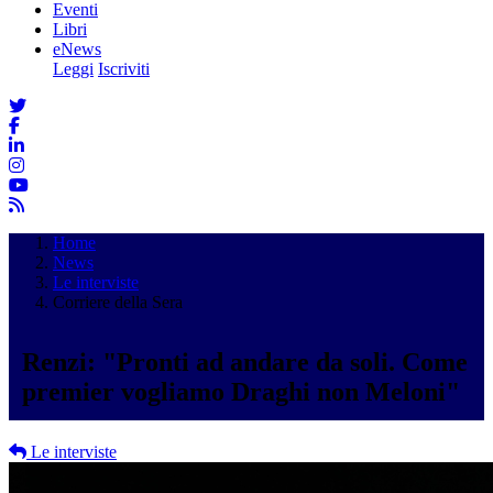
Eventi
Libri
eNews
Leggi
Iscriviti
Home
News
Le interviste
Corriere della Sera
Renzi: "Pronti ad andare da soli. Come
premier vogliamo Draghi non Meloni"
Le interviste