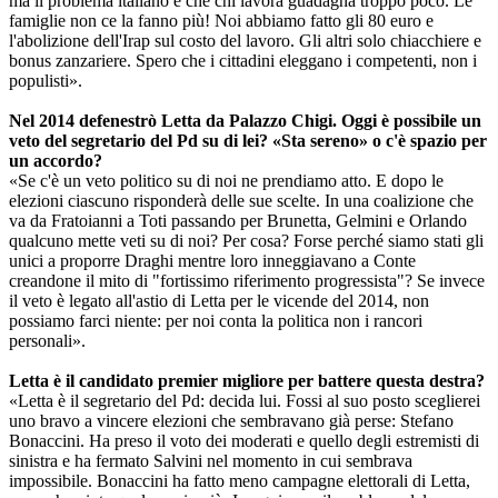
ma il problema italiano è che chi lavora guadagna troppo poco. Le
famiglie non ce la fanno più! Noi abbiamo fatto gli 80 euro e
l'abolizione dell'Irap sul costo del lavoro. Gli altri solo chiacchiere e
bonus zanzariere. Spero che i cittadini eleggano i competenti, non i
populisti».
Nel 2014 defenestrò Letta da Palazzo Chigi. Oggi è possibile un
veto del segretario del Pd su di lei? «Sta sereno» o c'è spazio per
un accordo?
«Se c'è un veto politico su di noi ne prendiamo atto. E dopo le
elezioni ciascuno risponderà delle sue scelte. In una coalizione che
va da Fratoianni a Toti passando per Brunetta, Gelmini e Orlando
qualcuno mette veti su di noi? Per cosa? Forse perché siamo stati gli
unici a proporre Draghi mentre loro inneggiavano a Conte
creandone il mito di "fortissimo riferimento progressista"? Se invece
il veto è legato all'astio di Letta per le vicende del 2014, non
possiamo farci niente: per noi conta la politica non i rancori
personali».
Letta è il candidato premier migliore per battere questa destra?
«Letta è il segretario del Pd: decida lui. Fossi al suo posto sceglierei
uno bravo a vincere elezioni che sembravano già perse: Stefano
Bonaccini. Ha preso il voto dei moderati e quello degli estremisti di
sinistra e ha fermato Salvini nel momento in cui sembrava
impossibile. Bonaccini ha fatto meno campagne elettorali di Letta,