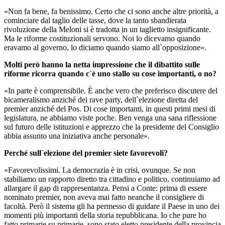
«Non fa bene, fa benissimo. Certo che ci sono anche altre priorità, a
cominciare dal taglio delle tasse, dove la tanto sbandierata
rivoluzione della Meloni si è tradotta in un taglietto insignificante.
Ma le riforme costituzionali servono. Noi lo dicevamo quando
eravamo al governo, lo diciamo quando siamo all`opposizione».
Molti però hanno la netta impressione che il dibattito sulle
riforme ricorra quando c`è uno stallo su cose importanti, o no?
«In parte è comprensibile. È anche vero che preferisco discutere del
bicameralismo anziché dei rave party, dell`elezione diretta del
premier anziché del Pos. Di cose importanti, in questi primi mesi di
legislatura, ne abbiamo viste poche. Ben venga una sana riflessione
sul futuro delle istituzioni e apprezzo che la presidente del Consiglio
abbia assunto una iniziativa anche personale».
Perché sull`elezione del premier siete favorevoli?
«Favorevolissimi. La democrazia è in crisi, ovunque. Se non
stabiliamo un rapporto diretto tra cittadino e politico, continuiamo ad
allargare il gap di rappresentanza. Pensi a Conte: prima di essere
nominato premier, non aveva mai fatto neanche il consigliere di
facoltà. Però il sistema gli ha permesso di guidare il Paese in uno dei
momenti più importanti della storia repubblicana. Io che pure ho
fatto primarie su primarie, sono stato eletto presidente della provincia