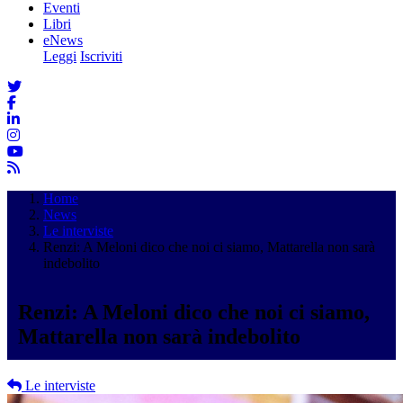
Eventi
Libri
eNews
Leggi
Iscriviti
Home
News
Le interviste
Renzi: A Meloni dico che noi ci siamo, Mattarella non sarà
indebolito
Renzi: A Meloni dico che noi ci siamo,
Mattarella non sarà indebolito
Le interviste