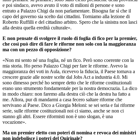
e poi sindaco, avevo avuto il voto di milioni di persone e sono
entrato a Palazzo Chigi da non parlamentare. Bisogna far sì che il
capo del governo sia scelto dai cittadini. Torniamo alla lezione di
Roberto Ruffilli e del cittadino arbitro. Spero che la sinistra non lasci
alla destra quella eredità culturale».
E non pensate di svolgere il ruolo di foglia di fico per la premier,
che così può dire di fare le riforme non solo con la maggioranza
ma con un pezzo di opposizione?
«Non mi sento né una foglia, né un fico. Però sono coerente con la
mia storia. Ho perso Palazzo Chigi per fare le riforme. Avevo la
maggioranza dei voti in Aula, ricevevo la fiducia, il Paese tornava a
crescere grazie alle nostre scelte dal Jobs Act a industria 4.0. Mi
sono dimesso perché ho sempre detto che le riforme costituzionali
erano uno strumento fondamentale per la nostra democrazia. La dico
in modo chiaro: non faremo alla destra ciò che la destra ha fatto a
me. Allora, pur di mandarmi a casa fecero saltare riforme che
servivano al Paese. Dico a Giorgia Meloni: se sei seria e fai riforme
serie, sulle riforme costituzionali noi ci siamo, anche se non ci
stanno gli altri. Essere riformisti non è uno slogan, è una
vocazione».
Ma un premier eletto con poteri di nomina e revoca dei ministri
non indebolisce i poteri del Quirinale?