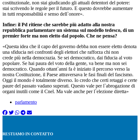
costituzionale, non stai giudicando gli attuali detentori del potere:
stai scrivendo le regole per il futuro. E questo dovrebbe aumentare
in tutti responsabilità e senso dell`onore».
Infine: il Pd ritiene che sarebbe più adatto alla nostra
repubblica parlamentare un sistema sul modello tedesco, di un
premier forte ma non eletto dal popolo. Che ne pensa?
«Questa idea che il capo del governo debba non essere eletto denota
una sfiducia nei confronti degli elettori che rafforza chi non
crede più nella democrazia. Se sei democratico, dai fiducia al voto
popolare. Se hai paura del voto della gente, va bene ma non sei
democratico. Quando ottant`anni fa è iniziato il percorso verso la
nostra Costituzione, il Paese attraversava le fasi finali del fascismo.
Oggi il mondo è totalmente diverso. Io credo che certi retaggi e certe
paure del passato vadano superati. Questo vale per l`abrogazione di
organi inutili come il Cnel. Ma vale anche per l`elezione diretta»
parlamento
RESTIAMO IN CONTATTO