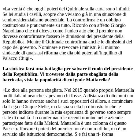
«La verità è che oggi i poteri del Quirinale sulla carta sono infiniti.
Se lei studia i cavilli, scopre che viviamo già in una situazione di
semipresidenzialismo potenziale. La controfirma è un obbligo
costituzionale praticamente su tutto. Ricordo con affetto Giorgio
Napolitano che mi diceva come l`unico atto che il premier non
dovesse controfirmare fossero le dimissioni del presidente della
Repubblica. Mentre il Quirinale controfirma anche le dimissioni del
capo del governo. Nominare e revocare i ministri è il minimo
sindacale di qualsiasi riforma che dia più poteri all`inquilino di
Palazzo Chigi».
La sinistra farà una battaglia per salvare il ruolo del presidente
della Repubblica. Vi troverete dalla parte sbagliata della
barricata, vista la popolarità di cui gode Mattarella?
«Lo dice alla persona sbagliata. Nel 2015 quando proposi Mattarella
molti italiani neanche sapevano chi fosse. A distanza di otto anni non
solo lo hanno rivotato anche i suoi oppositori di allora, a cominciare
da Lega e Cinque Stelle, ma la sua scelta ha dimostrato che le
persone indicate durante la mia esperienza di governo sono sempre
state di qualità. Lo confermano le recenti nomine nelle aziende
partecipate fatte dalla Meloni. Mattarella è una colonna di questo
Paese: rafforzare i poteri del premier non è contro di lui, ma è un
servizio alle istituzioni democratiche. S e fai una ri- forma