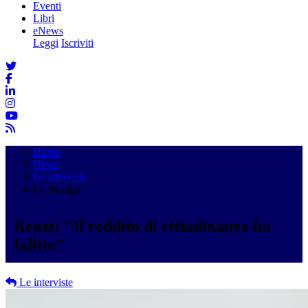
Eventi
Libri
eNews
Leggi
Iscriviti
Home
News
Le interviste
La Stampa
Renzi: "Il reddito di cittadinanza ha
fallito"
Le interviste