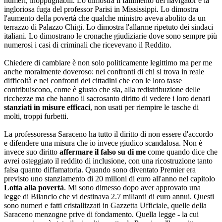
numeri, inoppugnabili. Lo dimostra il fallimento dei navigator e la
ingloriosa fuga del professor Parisi in Mississippi. Lo dimostra
l'aumento della povertà che qualche ministro aveva abolito da un
terrazzo di Palazzo Chigi. Lo dimostra l'allarme ripetuto dei sindaci
italiani. Lo dimostrano le cronache giudiziarie dove sono sempre più
numerosi i casi di criminali che ricevevano il Reddito.
Chiedere di cambiare è non solo politicamente legittimo ma per me
anche moralmente doveroso: nei confronti di chi si trova in reale
difficoltà e nei confronti dei cittadini che con le loro tasse
contribuiscono, come è giusto che sia, alla redistribuzione delle
ricchezze ma che hanno il sacrosanto diritto di vedere i loro denari
stanziati in misure efficaci
, non usati per riempire le tasche di
molti, troppi furbetti.
La professoressa Saraceno ha tutto il diritto di non essere d'accordo
e difendere una misura che io invece giudico scandalosa. Non è
invece suo diritto
affermare il falso su di me
come quando dice che
avrei osteggiato il reddito di inclusione, con una ricostruzione tanto
falsa quanto diffamatoria. Quando sono diventato Premier era
previsto uno stanziamento di 20 milioni di euro all'anno nel capitolo
Lotta alla povertà
. Mi sono dimesso dopo aver approvato una
legge di Bilancio che vi destinava 2.7 miliardi di euro annui. Questi
sono numeri e fatti cristallizzati in Gazzetta Ufficiale, quelle della
Saraceno menzogne prive di fondamento. Quella legge - la cui