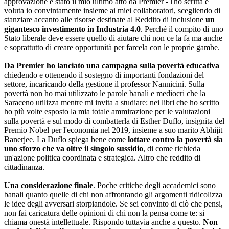
approvazione è stato il mio ultimo atto da Premier - l'ho scritta e
voluta io convintamente insieme ai miei collaboratori, scegliendo di
stanziare accanto alle risorse destinate al Reddito di inclusione
un
gigantesco investimento in Industria 4.0
. Perché il compito di uno
Stato liberale deve essere quello di aiutare chi non ce la fa ma anche
e soprattutto di creare opportunità per farcela con le proprie gambe.
Da Premier ho lanciato una campagna sulla povertà educativa
chiedendo e ottenendo il sostegno di importanti fondazioni del
settore, incaricando della gestione il professor Nannicini. Sulla
povertà non ho mai utilizzato le parole banali e mediocri che la
Saraceno utilizza mentre mi invita a studiare: nei libri che ho scritto
ho più volte esposto la mia totale ammirazione per le valutazioni
sulla povertà e sul modo di combatterla di Esther Duflo, insignita del
Premio Nobel per l'economia nel 2019, insieme a suo marito Abhijit
Banerjee. La Duflo spiega bene come
lottare contro la povertà sia
uno sforzo che va oltre il singolo sussidio
, di come richieda
un'azione politica coordinata e strategica. Altro che reddito di
cittadinanza.
Una considerazione finale
. Poche critiche degli accademici sono
banali quanto quelle di chi non affrontando gli argomenti ridicolizza
le idee degli avversari storpiandole. Se sei convinto di ciò che pensi,
non fai caricatura delle opinioni di chi non la pensa come te: si
chiama onestà intellettuale. Rispondo tuttavia anche a questo.
Non