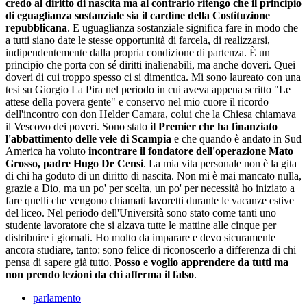
credo al diritto di nascita ma al contrario ritengo che il principio
di eguaglianza sostanziale sia il cardine della Costituzione
repubblicana
. E uguaglianza sostanziale significa fare in modo che
a tutti siano date le stesse opportunità di farcela, di realizzarsi,
indipendentemente dalla propria condizione di partenza. È un
principio che porta con sé diritti inalienabili, ma anche doveri. Quei
doveri di cui troppo spesso ci si dimentica. Mi sono laureato con una
tesi su Giorgio La Pira nel periodo in cui aveva appena scritto "Le
attese della povera gente" e conservo nel mio cuore il ricordo
dell'incontro con don Helder Camara, colui che la Chiesa chiamava
il Vescovo dei poveri. Sono stato
il Premier che ha finanziato
l'abbattimento delle vele di Scampia
e che quando è andato in Sud
America ha voluto
incontrare il fondatore dell'operazione Mato
Grosso, padre Hugo De Censi
. La mia vita personale non è la gita
di chi ha goduto di un diritto di nascita. Non mi è mai mancato nulla,
grazie a Dio, ma un po' per scelta, un po' per necessità ho iniziato a
fare quelli che vengono chiamati lavoretti durante le vacanze estive
del liceo. Nel periodo dell'Università sono stato come tanti uno
studente lavoratore che si alzava tutte le mattine alle cinque per
distribuire i giornali. Ho molto da imparare e devo sicuramente
ancora studiare, tanto: sono felice di riconoscerlo a differenza di chi
pensa di sapere già tutto.
Posso e voglio apprendere da tutti ma
non prendo lezioni da chi afferma il falso
.
parlamento