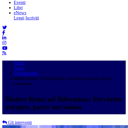
Eventi
Libri
eNews
Leggi
Iscriviti
Home
News
Gli interventi
Matteo Renzi sul Riformista: Pacchetto europeo, pacco
sovranista
Matteo Renzi sul Riformista: Pacchetto
europeo, pacco sovranista
Gli interventi