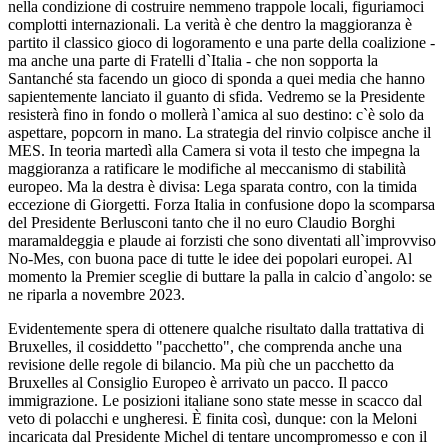
nella condizione di costruire nemmeno trappole locali, figuriamoci
complotti internazionali. La verità è che dentro la maggioranza è
partito il classico gioco di logoramento e una parte della coalizione -
ma anche una parte di Fratelli d`Italia - che non sopporta la
Santanché sta facendo un gioco di sponda a quei media che hanno
sapientemente lanciato il guanto di sfida. Vedremo se la Presidente
resisterà fino in fondo o mollerà l`amica al suo destino: c`è solo da
aspettare, popcorn in mano. La strategia del rinvio colpisce anche il
MES. In teoria martedì alla Camera si vota il testo che impegna la
maggioranza a ratificare le modifiche al meccanismo di stabilità
europeo. Ma la destra è divisa: Lega sparata contro, con la timida
eccezione di Giorgetti. Forza Italia in confusione dopo la scomparsa
del Presidente Berlusconi tanto che il no euro Claudio Borghi
maramaldeggia e plaude ai forzisti che sono diventati all`improvviso
No-Mes, con buona pace di tutte le idee dei popolari europei. Al
momento la Premier sceglie di buttare la palla in calcio d`angolo: se
ne riparla a novembre 2023.
Evidentemente spera di ottenere qualche risultato dalla trattativa di
Bruxelles, il cosiddetto "pacchetto", che comprenda anche una
revisione delle regole di bilancio. Ma più che un pacchetto da
Bruxelles al Consiglio Europeo è arrivato un pacco. Il pacco
immigrazione. Le posizioni italiane sono state messe in scacco dal
veto di polacchi e ungheresi. È finita così, dunque: con la Meloni
incaricata dal Presidente Michel di tentare uncompromesso e con il