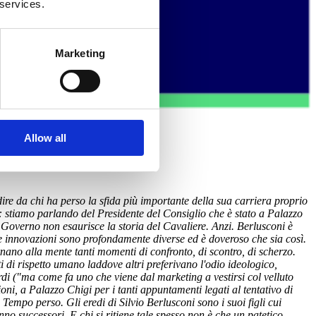
 services.
Marketing
Allow all
 dire da chi ha perso la sfida più importante della sua carriera proprio
o: stiamo parlando del Presidente del Consiglio che è stato a Palazzo
 Governo non esaurisce la storia del Cavaliere. Anzi. Berlusconi è
este innovazioni sono profondamente diverse ed è doveroso che sia così.
rnano alla mente tanti momenti di confronto, di scontro, di scherzo.
i di rispetto umano laddove altri preferivano l'odio ideologico,
rdi ("ma come fa uno che viene dal marketing a vestirsi col velluto
i, a Palazzo Chigi per i tanti appuntamenti legati al tentativo di
 Tempo perso. Gli eredi di Silvio Berlusconi sono i suoi figli cui
no successori. E chi si ritiene tale spesso non è che un patetico