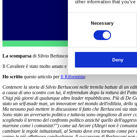
other information that you’ve
Consent
Necessary
Selection
La scomparsa
di Silvio Berlusconi chiude un cerchio della vita politic
Deny
Il Cavaliere è stato molto amato e molto odiato. Sarebbe bello che oggi 
Ho scritto
questo articolo per
Il Riformista
:
Contenere la storia di Silvio Berlusconi nelle tremila battute di un ed
a causa di uno scontro con lui, il referendum dopo la rottura del Patt
Chigi più giorni di qualunque altro leader repubblicano. Più di De Ga
stato un self-made man, un innovatore nel mondo dell'edilizia, dello sp
Ma nessuno può mettere in discussione il fatto che Berlusconi sia stato
Sono stato un avversario politico e tuttavia sono orgoglioso di aver c
scegliendo il terreno del confronto politico anzichè quello dell'aggre
marrone come i comunisti?") come ad Arcore (Allegri non è comunista, 
cambiare le regole istituzionali, al Senato dove era tornato come per u
vanno le più affettuose condoglianze. Il successore di Berlusconi non e