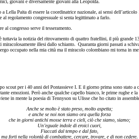
i amici, giovani e diversamente giovani alla Leopolda.
a Lella Paita di essere la coordinatrice nazionale, ai sensi dell’articolo
 al regolamento congressuale si senta legittimato a farlo.
are al congresso serve il tesseramento.
uttavia la notizia del ritrovamento di quattro fratellini, il più grande 
ti miracolosamente illesi dallo schianto. Quaranta giorni passati a schi
lbergo occupato nella mia città ma il miracolo colombiano mi torna in me
o scout per i 40 anni del Pontassieve I. E il giorno prima sono stato a c
i, tante emozioni. Però anche qualche capello bianco, le prime rughe e la
 viene in mente la poesia di Tennyson su Ulisse che ho citato in assembl
Anche se molto è stato preso, molto aspetta;
e anche se noi non siamo ora quella forza
che in giorni antichi mosse terra e cieli, ciò che siamo, siamo;
Un’eguale indole di eroici cuori,
Fiaccati dal tempo e dal fato,
ma forti nella volontà di combattere, cercare, trovare, e di non cedere.