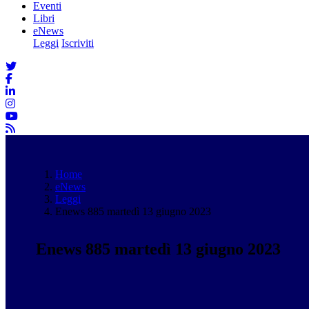
Eventi
Libri
eNews
Leggi
Iscriviti
Home
eNews
Leggi
Enews 885 martedì 13 giugno 2023
Enews 885 martedì 13 giugno 2023