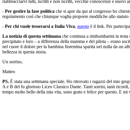
riabbracciarvi tutti, iscritti e non iscritti, vecchie conoscenze e nuov
-
Per gestire la fase politica
che si apre da qui al congresso ho chiesto 
regolamento così che chiunque voglia proporre modifiche allo statuto e
-
Per chi vuole tesserarsi a Italia Viva
,
questo
è il link. Per partecip
La notizia di questa settimana
che continua a rimbombarmi in testa è t
precipitato e loro – a differenza della mamma e del pilota – erano usci
nel cuore il dolore per la bambina fiorentina sparita nel nulla da un a
bellezza in questa storia.
Un sorriso,
Matteo
PS.
È stata una settimana speciale. Ho ritrovato i ragazzi del mio grupp
A e B del fu glorioso Liceo Classico Dante. Tanti sorrisi, tanti ricord
tempo molto bello della mia vita, sono grato e felice per questo. E mi