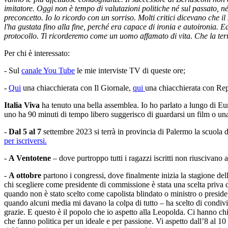
imitatore. Oggi non è tempo di valutazioni politiche né sul passato, n
preconcetto. Io lo ricordo con un sorriso. Molti critici dicevano che il
l'ha gustata fino alla fine, perché era capace di ironia e autoironia. E
protocollo. Ti ricorderemo come un uomo affamato di vita. Che la terra
Per chi è interessato:
- Sul
canale You Tube
le mie interviste TV di queste ore;
-
Qui
una chiacchierata con Il Giornale,
qui
una chiacchierata con Re
Italia Viva
ha tenuto una bella assemblea. Io ho parlato a lungo di Euro
uno ha 90 minuti di tempo libero suggerisco di guardarsi un film o una 
-
Dal 5 al 7
settembre 2023 si terrà in provincia di Palermo la scuola 
per iscriversi.
-
A Ventotene
– dove purtroppo tutti i ragazzi iscritti non riuscivano
-
A ottobre
partono i congressi, dove finalmente inizia la stagione del
chi scegliere come presidente di commissione è stata una scelta priva d
quando non è stato scelto come capolista blindato o ministro o presiden
quando alcuni media mi davano la colpa di tutto – ha scelto di condivi
grazie. E questo è il popolo che io aspetto alla Leopolda. Ci hanno chi
che fanno politica per un ideale e per passione. Vi aspetto dall’8 al 1