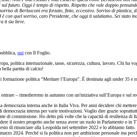
é sul futuro. Oggi è tempo di rispetto. Rispetto che vale doppio pensand
 sorriso di Berlusconi era forzato, finto, eccessivo. Sorriso di plastica
d è con quel sorriso, caro Presidente, che oggi ti salutiamo. Sei stato i
 ti sia lieve.
pubblica,
qui
con Il Foglio.
pa, politica internazionale, tasse, sicurezza, cultura, lavoro. Chi ha vog
bella partita di calcio!
di formazione politica “Meritare l’Europa”. È destinata agli under 35 e
 a entrare – rimedieremo in autunno con un'iniziativa sull’Europa e sul r
la democrazia interna anche in Italia Viva. Per anni decidere chi metter
i democrazia interna per varie motivazioni. Voglio dire grazie soprattut
te di commissione. Ho detto più volte che la capacità di resilienza di Ita
dere il nostro progetto anche senza avere un ruolo in Parlamento o in TV
esto di rinunciare alla Leopolda nel settembre 2022 e lo abbiamo fatto. 
0 marzo 2024. Perché si fa politica non per ambizione personale ma perch