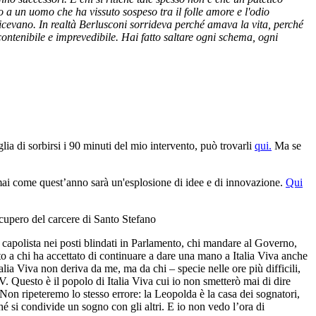
o a un uomo che ha vissuto sospeso tra il folle amore e l'odio
, dicevano. In realtà Berlusconi sorrideva perché amava la vita, perché
ncontenibile e imprevedibile. Hai fatto saltare ogni schema, ogni
lia di sorbirsi i 90 minuti del mio intervento, può trovarli
qui.
Ma se
 mai come quest’anno sarà un'esplosione di idee e di innovazione.
Qui
ecupero del carcere di Santo Stefano
e capolista nei posti blindati in Parlamento, chi mandare al Governo,
to a chi ha accettato di continuare a dare una mano a Italia Viva anche
lia Viva non deriva da me, ma da chi – specie nelle ore più difficili,
. Questo è il popolo di Italia Viva cui io non smetterò mai di dire
Non ripeteremo lo stesso errore: la Leopolda è la casa dei sognatori,
é si condivide un sogno con gli altri. E io non vedo l’ora di