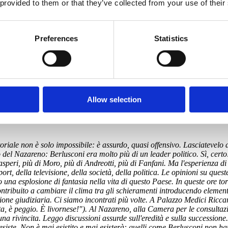
 provided to them or that they’ve collected from your use of their
Preferences
Statistics
a e sociale italiana.
Allow selection
davanti alla morte prevalesse il rispetto.
itoriale non è solo impossibile: è assurdo, quasi offensivo. Lasciatevelo
o del Nazareno: Berlusconi era molto più di un leader politico. Sì, cert
speri, più di Moro, più di Andreotti, più di Fanfani. Ma l'esperienza di
ort, della televisione, della società, della politica. Le opinioni su qu
 una esplosione di fantasia nella vita di questo Paese. In queste ore to
ontribuito a cambiare il clima tra gli schieramenti introducendo element
ssione giudiziaria. Ci siamo incontrati più volte. A Palazzo Medici Ricca
è peggio. È livornese!"). Al Nazareno, alla Camera per le consultazion
na rivincita. Leggo discussioni assurde sull'eredità e sulla successione.
siste. Non è mai esistito e mai esisterà: quelli come Berlusconi non han