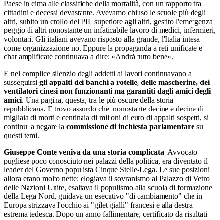
Paese in cima alle classifiche della mortalità, con un rapporto tra
cittadini e decessi devastante. Avevamo chiuso le scuole più degli
altri, subito un crollo del PIL superiore agli altri, gestito l'emergenza
peggio di altri nonostante un infaticabile lavoro di medici, infermieri,
volontari. Gli italiani avevano risposto alla grande, l'Italia intesa
come organizzazione no. Eppure la propaganda a reti unificate e
chat amplificate continuava a dire: «Andrà tutto bene».
E nel complice silenzio degli addetti ai lavori continuavano a
susseguirsi
gli appalti dei banchi a rotelle, delle mascherine, dei
ventilatori cinesi non funzionanti ma garantiti dagli amici degli
amici
. Una pagina, questa, tra le più oscure della storia
repubblicana. E trovo assurdo che, nonostante decine e decine di
migliaia di morti e centinaia di milioni di euro di appalti sospetti, si
continui a negare la
commissione di inchiesta parlamentare
su
questi temi.
Giuseppe Conte veniva da una storia complicata
. Avvocato
pugliese poco conosciuto nei palazzi della politica, era diventato il
leader del Governo populista Cinque Stelle-Lega. Le sue posizioni
allora erano molto nette: elogiava il sovranismo al Palazzo di Vetro
delle Nazioni Unite, esaltava il populismo alla scuola di formazione
della Lega Nord, guidava un esecutivo "di cambiamento" che in
Europa strizzava l'occhio ai "gilet gialli" francesi e alla destra
estrema tedesca. Dopo un anno fallimentare, certificato da risultati