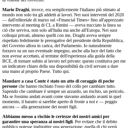
Mario Draghi
, invece, era semplicemente l'italiano più stimato al
mondo non solo tra gli addetti ai lavori. Nei suoi interventi del 2020
— dall'editoriale di marzo sul «Financial Times» fino all'apprezzato
intervento al meeting di CL a Rimini — aveva tracciato la linea su
ciò che serviva, non solo all'Italia ma anche all'Europa. Nei suoi
colloqui privati, almeno quelli con me, Draghi aveva sempre
rispettato fedelmente le prerogative del presidente della Repubblica,
del Governo allora in carica, del Parlamento. Io naturalmente
forzavo su un suo eventuale impegno, anche alla luce del fatto che
non avesse accettato, al termine dell'esperienza alla guida della
BCE, di tornare subito al lavoro nel privato: questo costituiva per me
un indicatore chiaro della sua disponibilità da civil servant a dare
una mano al proprio Paese. Tutto qui.
Mandare a casa Conte è stato un atto di coraggio di poche
persone
che hanno rischiato l'osso del collo per cambiare tutto.
Sapendo che cambiare è sempre un azzardo, un rischio, un pericolo.
Ma se fossimo andati avanti come stavamo andando avanti in quel
momento, il baratro si sarebbe aperto di fronte a noi e — peggio
ancora — alla generazione dei nostri figli.
Abbiamo messo a rischio le certezze dei nostri amici per
garantire una speranza ai nostri figli
. Per evitare che il debito
pubblico potesse inghiottire una generazione, quella di chi verrà