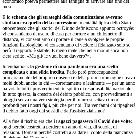
economico poteva permettere alla famiglia di arrivare alla fine del
mese.
E lo
schema che gli strateghi della comunicazione avevano
studiato era quello della concessione
, mentalità tipica dello Stato
ottocentesco che gli storici del Diritto definiscono appunto octroyée:
vi consentiamo di uscire di casa per correre a un chilometro di
distanza, vi consentiamo di portare il cane a svolgere le proprie
funzioni fisiologiche, vi consentiamo di vedere il fidanzato solo se
però il rapporto è stabile. E meno male che nella modulistica non
c'era scritto: «Ma gli/ le vuoi bene davvero?».
Intendiamoci:
la gestione di una pandemia era una scelta
complicata e una sfida inedita
. Farlo però preoccupandosi
primariamente del proprio consenso e della propria immagine creava
molti dubbi anche in chi —correttamente e lealmente — per un anno
ha votato tutti i provvedimenti in spirito di responsabilità nazionale.
In tutto questo, la crescita del debito pubblico, con provvedimenti a
pioggia senza una vera strategia per il futuro suscitava timori
profondi per i nostri figli, più che per noi. Tra vent'anni chi ripagherà
il debito fatto oggi dai sussidi e dall'assistenzialismo?
Alla fine il rischio era che
i ragazzi pagassero il Covid due volte
:
oggi perché costretti a perdere un anno di vita, di scuola, di
relazioni. Domani perché costretti a saldare il conto della mancanza
di visione del Governo.