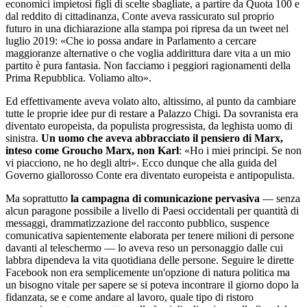
economici impietosi figli di scelte sbagliate, a partire da Quota 100 e
dal reddito di cittadinanza, Conte aveva rassicurato sul proprio
futuro in una dichiarazione alla stampa poi ripresa da un tweet nel
luglio 2019: «Che io possa andare in Parlamento a cercare
maggioranze alternative o che voglia addirittura dare vita a un mio
partito è pura fantasia. Non facciamo i peggiori ragionamenti della
Prima Repubblica. Voliamo alto».
Ed effettivamente aveva volato alto, altissimo, al punto da cambiare
tutte le proprie idee pur di restare a Palazzo Chigi. Da sovranista era
diventato europeista, da populista progressista, da leghista uomo di
sinistra.
Un uomo che aveva abbracciato il pensiero di Marx,
inteso come Groucho Marx, non Karl
: «Ho i miei principi. Se non
vi piacciono, ne ho degli altri». Ecco dunque che alla guida del
Governo giallorosso Conte era diventato europeista e antipopulista.
Ma soprattutto
la campagna di comunicazione pervasiva
— senza
alcun paragone possibile a livello di Paesi occidentali per quantità di
messaggi, drammatizzazione del racconto pubblico, suspence
comunicativa sapientemente elaborata per tenere milioni di persone
davanti al teleschermo — lo aveva reso un personaggio dalle cui
labbra dipendeva la vita quotidiana delle persone. Seguire le dirette
Facebook non era semplicemente un'opzione di natura politica ma
un bisogno vitale per sapere se si poteva incontrare il giorno dopo la
fidanzata, se e come andare al lavoro, quale tipo di ristoro