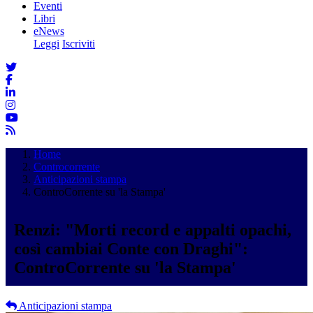
Eventi
Libri
eNews
Leggi
Iscriviti
Home
Controcorrente
Anticipazioni stampa
ControCorrente su 'la Stampa'
Renzi: "Morti record e appalti opachi,
così cambiai Conte con Draghi":
ControCorrente su 'la Stampa'
Anticipazioni stampa