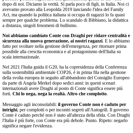
dopo di noi. Diciamo la verità. Si parla poco di figli, in Italia. Noi ci
avevamo provato alla Leopolda 2019 lanciando l'idea del Family
Act, ma quando la politica italiana si occupa di ragazzi lo fa quasi
sempre per qualche problema. Lo scandalo di Bibbiano, la didattica
a distanza, singoli fenomeni di bullismo.
Noi abbiamo cambiato Conte con Draghi per ridare centralità e
sicurezza alla nuova generazione, ai nostri ragazzi
. E lo abbiamo
fatto per svoltare nella gestione dell'emergenza, per ritornare prima
possibile alla crescita economica e al protagonismo dell'Italia su
scala internazionale.
Nel 2021 l'Italia guida il G20, ha la copresidenza della Conferenza
sulla sostenibilità ambientale COP26, è in prima fila nella gestione
della svolta europea in seguito all'abbandono del Consiglio Europeo
da parte di Angela Merkel dopo sedici anni: in questi scenari
internazionali avere Draghi al posto di Conte significa essere più
forti.
Chi lo nega, nega la realtà. Altro che complotto
.
Messaggio agli inconsolabili:
il governo Conte non è caduto per
intrighi
, per complotti o per incontri segreti all'Autogrill. Il governo
Conte è caduto perché non è stato all'altezza della sfida. Con Draghi
l'Italia è più forte, con Conte era più debole. Punto. Ripeto: negarlo
significa negare l'evidenza.