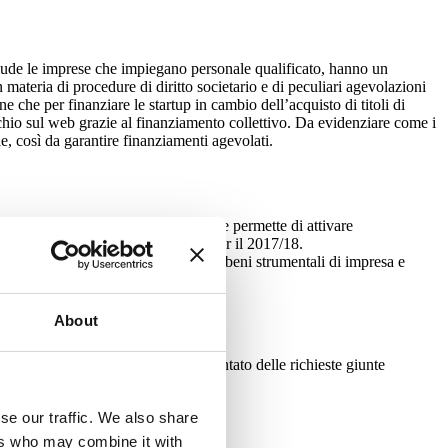
lude le imprese che impiegano personale qualificato, hanno un
 materia di procedure di diritto societario e di peculiari agevolazioni
e che per finanziare le startup in cambio dell’acquisto di titoli di
rischio sul web grazie al finanziamento collettivo. Da evidenziare come i
e, così da garantire finanziamenti agevolati.
il Fondo di garanzia per le PMI, che permette di attivare
finanziato con 500 milioni di euro per il 2017/18.
 investivano in macchinari, impianti, beni strumentali di impresa e
About
tent Box. L’effetto è stato l’aumentato delle richieste giunte
i dieci anni.
se our traffic. We also share
ers who may combine it with