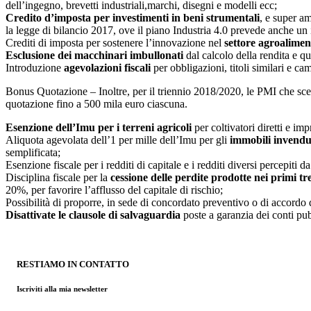
dell’ingegno, brevetti industriali,marchi, disegni e modelli ecc;
Credito d’imposta per investimenti in beni strumentali
, e super a
la legge di bilancio 2017, ove il piano Industria 4.0 prevede anche u
Crediti di imposta per sostenere l’innovazione nel
settore agroalimen
Esclusione dei macchinari imbullonati
dal calcolo della rendita e q
Introduzione
agevolazioni fiscali
per obbligazioni, titoli similari e ca
Bonus Quotazione – Inoltre, per il triennio 2018/2020, le PMI che scegli
quotazione fino a 500 mila euro ciascuna.
Esenzione dell’Imu per i terreni agricoli
per coltivatori diretti e imp
Aliquota agevolata dell’1 per mille dell’Imu per gli
immobili invendut
semplificata;
Esenzione fiscale per i redditi di capitale e i redditi diversi percepiti d
Disciplina fiscale per la
cessione delle perdite prodotte nei primi tre
20%, per favorire l’afflusso del capitale di rischio;
Possibilità di proporre, in sede di concordato preventivo o di accordo di
Disattivate le clausole di salvaguardia
poste a garanzia dei conti pub
RESTIAMO IN CONTATTO
Iscriviti alla mia newsletter