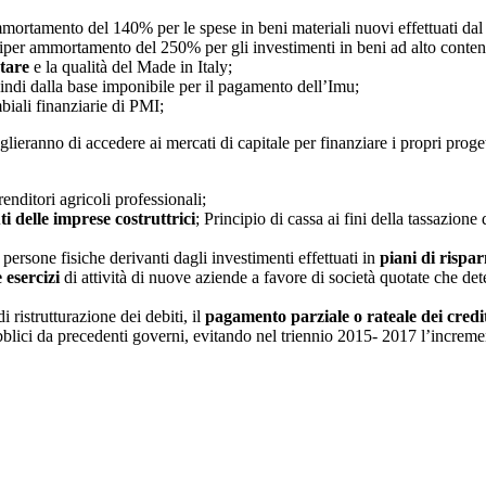
mmortamento del 140% per le spese in beni materiali nuovi effettuati dal
n iper ammortamento del 250% per gli investimenti in beni ad alto conte
tare
e la qualità del Made in Italy;
uindi dalla base imponibile per il pagamento dell’Imu;
mbiali finanziarie di PMI;
eranno di accedere ai mercati di capitale per finanziare i propri progett
renditori agricoli professionali;
i delle imprese costruttrici
; Principio di cassa ai fini della tassazione
a persone fisiche derivanti dagli investimenti effettuati in
piani di rispa
 esercizi
di attività di nuove aziende a favore di società quotate che d
 ristrutturazione dei debiti, il
pagamento parziale o rateale dei credit
blici da precedenti governi, evitando nel triennio 2015- 2017 l’increment