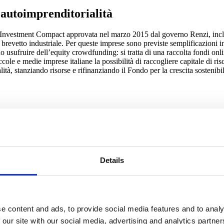
’autoimprenditorialità
egge Investment Compact approvata nel marzo 2015 dal governo Renzi, inc
 brevetto industriale. Per queste imprese sono previste semplificazioni in
o usufruire dell’equity crowdfunding: si tratta di una raccolta fondi onlin
piccole e medie imprese italiane la possibilità di raccogliere capitale di 
tà, stanziando risorse e rifinanziando il Fondo per la crescita sostenibil
una delle prime preoccupazioni del governo Renzi. Dopo aver potenziato 
gato la platea delle imprese che possono far ricorso al Fondo e lo ha ri
ettori produttivi, includendo agricoltura e pesca, per quelle imprese che
Details
iloni riguarda la misura che agevola marchi e brevetti, il cosiddetto Pa
4 a 2.476), il doppio della media europea e il livello più alto degli ultim
e content and ads, to provide social media features and to analy
 our site with our social media, advertising and analytics partn