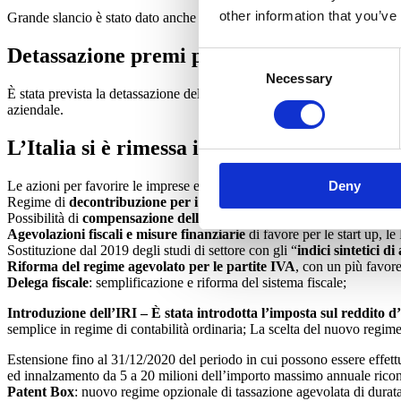
other information that you’ve
Grande slancio è stato dato anche al settore edilizio, promuovendo inter
Detassazione premi produttività
Consent
Necessary
Selection
È stata prevista la detassazione del 10% sui premi legati alla produttivit
aziendale.
L’Italia si è rimessa in moto
Le azioni per favorire le imprese e di conseguenza la produzione e l’oc
Deny
Regime di
decontribuzione per i lavoratori assunti a tempo indet
Possibilità di
compensazione delle cartelle esattoriali con crediti P
Agevolazioni fiscali e misure finanziarie
di favore per le start up, l
Sostituzione dal 2019 degli studi di settore con gli “
indici sintetici di 
Riforma del regime agevolato per le partite IVA
, con un più favore
Delega fiscale
: semplificazione e riforma del sistema fiscale;
Introduzione dell’IRI – È stata introdotta l’imposta sul reddito 
semplice in regime di contabilità ordinaria; La scelta del nuovo regime 
Estensione fino al 31/12/2020 del periodo in cui possono essere effett
ed innalzamento da 5 a 20 milioni dell’importo massimo annuale ricono
Patent Box
: nuovo regime opzionale di tassazione agevolata di durata