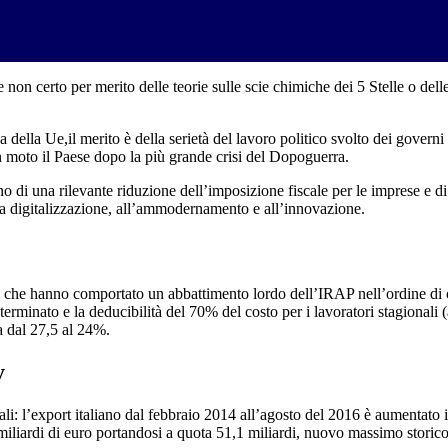
 non certo per merito delle teorie sulle scie chimiche dei 5 Stelle o del
 coda della Ue,il merito è della serietà del lavoro politico svolto dei go
n moto il Paese dopo la più grande crisi del Dopoguerra.
gno di una rilevante riduzione dell’imposizione fiscale per le imprese e di
lla digitalizzazione, all’ammodernamento e all’innovazione.
re che hanno comportato un abbattimento lordo dell’IRAP nell’ordine di ci
minato e la deducibilità del 70% del costo per i lavoratori stagionali (a 
ta dal 27,5 al 24%.
y
onali: l’export italiano dal febbraio 2014 all’agosto del 2016 è aumentato
 miliardi di euro portandosi a quota 51,1 miliardi, nuovo massimo storico