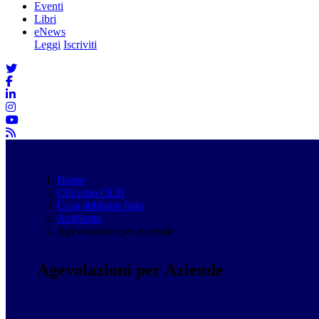
Eventi
Libri
eNews
Leggi
Iscriviti
Home
Chi sono OLD
Cosa abbiamo fatto
Ambiente
Agevolazioni per Aziende
Agevolazioni per Aziende