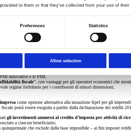
 provided to them or that they’ve collected from your use of their
venti di riqualificazione energetica, recupero edilizio e interventi antis
Preferences
Statistics
à, nei contratti collettivi di secondo livello per i lavoratori dipendenti,
cupazione sono state numerosissime, ecco, in sintesi, le principali:
Allow selection
erminato
;
A
.
e PMI innovative e le PMI;
affidabilità fiscale
”, con vantaggi per gli operatori economici che mostr
vole regime forfettario per i contribuenti di minori dimensioni;
d’impresa
come opzione alternativa alla tassazione Irpef per gli imprendit
fiscale potrà essere eseguita a partire dalla dichiarazione dei redditi 20
uati
gli investimenti ammessi al credito d’imposta per attività di ric
sciuto a ciascun beneficiario;
 quinquennale che esclude dalla base imponibile – ai fini imposte reddit