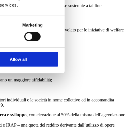
 services.
ismici, detrazione del 65% delle spese sostenute a tal fine.
Marketing
 e un regime fiscale e contributivo agevolato per le iniziative di welfare
Allow all
ano un maggiore affidabilità;
ori individuali e le società in nome collettivo ed in accomandita
19.
erca e sviluppo
, con elevazione al 50% della misura dell’agevolazione
i e IRAP – una quota del reddito derivante dall’utilizzo di opere