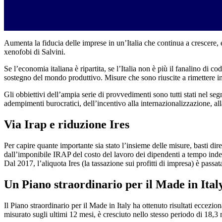
Aumenta la fiducia delle imprese in un’Italia che continua a crescere, e
xenofobi di Salvini.
Se l’economia italiana è ripartita, se l’Italia non è più il fanalino di
sostegno del mondo produttivo. Misure che sono riuscite a rimettere i
Gli obbiettivi dell’ampia serie di provvedimenti sono tutti stati nel se
adempimenti burocratici, dell’incentivo alla internazionalizzazione, a
Via Irap e riduzione Ires
Per capire quante importante sia stato l’insieme delle misure, basti di
dall’imponibile IRAP del costo del lavoro dei dipendenti a tempo indeter
Dal 2017, l’aliquota Ires (la tassazione sui profitti di impresa) è passa
Un Piano straordinario per il Made in Ital
Il Piano straordinario per il Made in Italy ha ottenuto risultati eccezi
misurato sugli ultimi 12 mesi, è cresciuto nello stesso periodo di 18,3