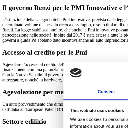
Il governo Renzi per le PMI Innovative e l
L’istituzione della categoria delle Pmi innovative, prevista dalla l
determinato volume di spesa in ricerca e sviluppo, e sono titolari di un
fiscali. La legge stabilisce, inoltre, che anche le Pmi innovative possan
partecipazione nelle società. Inoltre dal 2017 è stata estesa a tutte le 
governi a guida Pd abbiano dato incentivi anche all’auto imprenditoriali
Accesso al credito per le Pmi
Agevolare l’accesso al credito delle piccole e medie imprese è stata 
finanziamenti con una garanzia pubblica, il governo, nel 2017, ha allar
Con la Nuova Sabatini il governo ha aperto il finanziamento a tutti i s
attrezzature, nonché in hardware, software e tecnologie digitali.
Agevolazione per marchi e brevetti
Consent
Un altro provvedimento che dimostra l’impegno dei governi Renzi e Gent
dall’Italia all’European Patent Office del 9 per cento (passando da 2.27
This website uses cookies
We use cookies to personalis
Settore edilizio
information about your use of