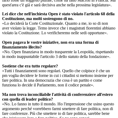
farlo fosse un soggetto plurale, come ha fatto Macron in Francia. Ma
quest'area c'è già e sarà decisiva anche nella prossima legislatura».
Lei dice che nell'inchiesta Open è stato violato l'articolo 68 della
Costituzione, ma molti sostengono di no.
«Lo deciderà la Corte Costituzionale. Quanto a me, io so di non
aver violato la legge. Temo invece che i magistrati fiorentini abbiano
violato la Costituzione. Lo verificheremo nelle sedi opportune».
Open pagava le vostre iniziative, non era una forma di
finanziamento illecito?
«No. Open finanziava in modo trasparente la Leopolda, rispettando
in modo inappuntabile l'articolo 3 dello statuto della fondazione».
Sostiene che era tutto regolare?
«Tutti i finanziamenti sono regolari. Quello che colpisce è che un
pm voglia decidere le forme in cui i cittadini si mettono insieme per
fare politica. In una democrazia che cosa è un partito e come
funziona lo decide il Parlamento, non il codice penale».
Ma non trova inconciliabile l'attività di conferenziere all'estero
con quella di leader politico?
«No. Lo fanno in tutto il mondo. Ho l'impressione che usino questo
argomento perché vorrebbero farmi smettere di fare politica, non di
fare conferenze. Più che smettere io di fare politica, sarebbe bene