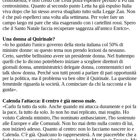
centrodestra, e non credo che Letta potrà espellere persino il Pd dal
centrosinistra. Quanto al secondo punto Letta ha già espulso Italia
viva dopo che lui stesso aveva sbagliato tutto sulla Legge Zan. Non
è che può espellerci una volta alla settimana. Per voler fare un
campo largo mi pare che stia esagerando con i cartellini rossi. Spero
che il Santo Natale faccia recuperare saggezza all'amico Enrico».
Una donna al Quirinale?
«lo ho guidato l'unico governo della storia italiana col 50% di
ministre donne: su questo tema non prendo lezioni da nessuno.
Certo, sarebbe bellissimo avere un presidente donna. Nel frattempo
quelli che lo dicono potrebbero iniziare a scegliere direttori di
giornali donna, amministratrici delegate donna, commentatrici nei
talk show donna. Perché son tutti pronti a parlare di pari opportunità
per la politica, ma il problema va ben oltre il Quirinale. La questione
femminile riguarda la società. A cominciare da chi la racconta e la
guida».
Calenda l'attacca: il centro è già messo male.
«Carlo fa tutto da solo. Anche quando mi attacca duramente e poi fa
la pace, fa tutto da solo. Io non ho mai replicato, mai reagito. Ho
voluto Calenda ministro, l'ho nominato ambasciatore, l'ho sostenuto
alle Europee e alle Comunali. Non ho mai detto nulla contro di lui,
non inizierò adesso. Quanto al centro: non lo facciamo nascere io e
Calenda. C'è già. Qualcuno lo rappresenterà. A me piacerebbe che a