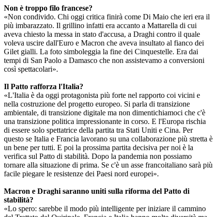
Non è troppo filo francese?
«Non condivido. Chi oggi critica finirà come Di Maio che ieri era il
più imbarazzato. Il grillino infatti era accanto a Mattarella di cui
aveva chiesto la messa in stato d'accusa, a Draghi contro il quale
voleva uscire dall'Euro e Macron che aveva insultato al fianco dei
Gilet gialli. La foto simboleggia la fine dei Cinquestelle. Era dai
tempi di San Paolo a Damasco che non assistevamo a conversioni
così spettacolari».
Il Patto rafforza l'
Italia?
«L'I
talia
è da oggi protagonista più forte nel rapporto coi vicini e
nella costruzione del progetto europeo. Si parla di transizione
ambientale, di transizione digitale ma non dimentichiamoci che c'è
una transizione politica impressionante in corso. E l'Europa rischia
di essere solo spettatrice della partita tra Stati Uniti e Cina. Per
questo se
Italia
e Francia lavorano su una collaborazione più stretta è
un bene per tutti. E poi la prossima partita decisiva per noi è la
verifica sul Patto di stabilità. Dopo la pandemia non possiamo
tornare alla situazione di prima. Se c'è un asse franco
italia
no sarà più
facile piegare le resistenze dei Paesi nord europei».
Macron e Draghi saranno uniti sulla riforma del Patto di
stabilità?
«Lo spero: sarebbe il modo più intelligente per iniziare il cammino