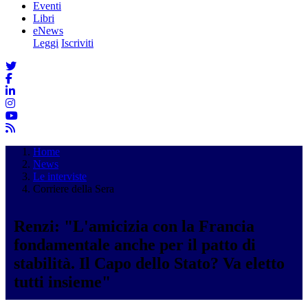
Eventi
Libri
eNews
Leggi
Iscriviti
Home
News
Le interviste
Corriere della Sera
Renzi: "L'amicizia con la Francia
fondamentale anche per il patto di
stabilità. Il Capo dello Stato? Va eletto
tutti insieme"