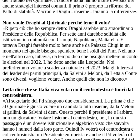
del Trattato del Quirinale. Francia e I
talia
hanno molte diversità ma
anche strategici interessi comuni. Il primo è proprio la riforma del
Patto di stabilità. Macron e Draghi - insieme - faranno la differenza».
Non vuole Draghi al Quirinale perché teme il voto?
«Ripeto ciò che ho sempre detto: Draghi sarebbe uno straordinario
Presidente della Repubblica. Per sette anni darebbe solidità alle
istituzioni in continuità con Ciampi, Napolitano, Mattarella. E
tuttavia Draghi farebbe molto bene anche da Palazzo Chigi in un
momento nel quale bisogna spendere bene i soldi del Pnrr. Nell'uno
e nell'altro caso, tuttavia, da tempo dico che bisogna mettere in conto
le elezioni nel 2022. L'ho detto anche alla Leopolda. Noi
preferiremmo votare a scadenza naturale nel 2023. Ma gli interessi
dei leader dei
partiti principali, da Salvini
a Meloni, da Letta a Conte
sono diversi, vogliono votare. Anche quelli che non lo dicono.»
Letta dice che se Italia viva vota con il centrodestra è fuori dal
centrosinistra.
«Al segretario del Pd sfuggono due considerazioni. La prima è che
al Quirinale è giusto votare un candidato tutti insieme, dalla Meloni
ai grillini, da Salvini ai dem. Questo perché il presidente è l'arbitro,
non un giocatore. Votare insieme al centrodestra, poi, in questo
passaggio è un dovere istituzionale e algebrico visto che stavolta
hanno i numeri dalla loro parte. Quindi Iv voterà col centrodestra e
col centrosinistra un Presidente europeista e anche il Pd voterà col