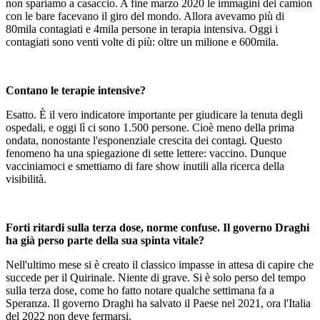
non spariamo a casaccio. A fine marzo 2020 le immagini dei camion
con le bare facevano il giro del mondo. Allora avevamo più di
80mila contagiati e 4mila persone in terapia intensiva. Oggi i
contagiati sono venti volte di più: oltre un milione e 600mila.
Contano le terapie intensive?
Esatto. È il vero indicatore importante per giudicare la tenuta degli
ospedali, e oggi lì ci sono 1.500 persone. Cioè meno della prima
ondata, nonostante l'esponenziale crescita dei contagi. Questo
fenomeno ha una spiegazione di sette lettere: vaccino. Dunque
vacciniamoci e smettiamo di fare show inutili alla ricerca della
visibilità.
Forti ritardi sulla terza dose, norme confuse. Il governo Draghi
ha già perso parte della sua spinta vitale?
Nell'ultimo mese si è creato il classico impasse in attesa di capire che
succede per il Quirinale. Niente di grave. Si è solo perso del tempo
sulla terza dose, come ho fatto notare qualche settimana fa a
Speranza. Il governo Draghi ha salvato il Paese nel 2021, ora l'Italia
del 2022 non deve fermarsi.