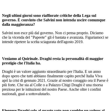
Negli ultimi giorni sono riaffiorate critiche della Lega sul
governo. È convinto che Salvini non intenda uscire comunque
dalla maggioranza?
Salvini non esce più dal governo. Non ci pensa proprio. Diciamo
che la vicenda del "Papeete" gli è bastata e avanzata. Figuriamoci se
intende ripetere la scelta sciagurata dell'agosto 2019.
Veniamo al Quirinale. Draghi resta la personalità di maggior
prestigio che l'Italia ha.
Draghi è un valore aggiunto straordinario per l'Italia. E un anno
dopo spero che tutti abbiano finalmente capito perché Italia Viva
aprì la crisi di gennaio 2021. Grazie al nostro coraggio ora il Paese è
più forte. Che sia al Colle o a Palazzo Chigi Draghi è una risorsa
preziosa per le istituzioni del nostro Paese. Anche oltre i confini
nazionali, guai a sottovalutarlo.
Eleggere Draghi solo al quarto voto non sarebbe un vulnus al