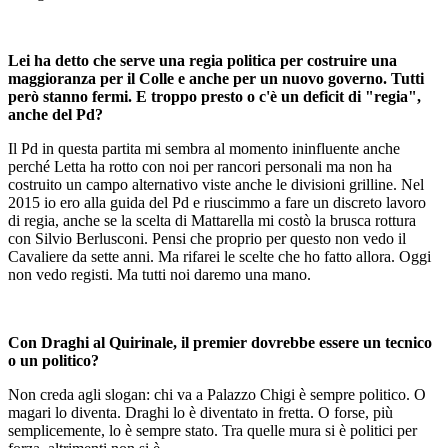
Lei ha detto che serve una regia politica per costruire una
maggioranza per il Colle e anche per un nuovo governo. Tutti
però stanno fermi. E troppo presto o c'è un deficit di "regia",
anche del Pd?
Il Pd in questa partita mi sembra al momento ininfluente anche
perché Letta ha rotto con noi per rancori personali ma non ha
costruito un campo alternativo viste anche le divisioni grilline. Nel
2015 io ero alla guida del Pd e riuscimmo a fare un discreto lavoro
di regia, anche se la scelta di Mattarella mi costò la brusca rottura
con Silvio Berlusconi. Pensi che proprio per questo non vedo il
Cavaliere da sette anni. Ma rifarei le scelte che ho fatto allora. Oggi
non vedo registi. Ma tutti noi daremo una mano.
Con Draghi al Quirinale, il premier dovrebbe essere un tecnico
o un politico?
Non creda agli slogan: chi va a Palazzo Chigi è sempre politico. O
magari lo diventa. Draghi lo è diventato in fretta. O forse, più
semplicemente, lo è sempre stato. Tra quelle mura si è politici per