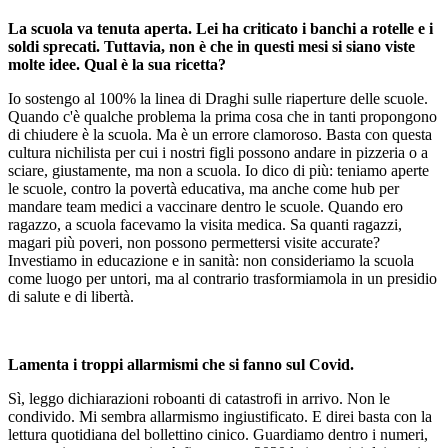
La scuola va tenuta aperta. Lei ha criticato i banchi a rotelle e i
soldi sprecati. Tuttavia, non è che in questi mesi si siano viste
molte idee. Qual è la sua ricetta?
Io sostengo al 100% la linea di Draghi sulle riaperture delle scuole.
Quando c'è qualche problema la prima cosa che in tanti propongono
di chiudere è la scuola. Ma è un errore clamoroso. Basta con questa
cultura nichilista per cui i nostri figli possono andare in pizzeria o a
sciare, giustamente, ma non a scuola. Io dico di più: teniamo aperte
le scuole, contro la povertà educativa, ma anche come hub per
mandare team medici a vaccinare dentro le scuole. Quando ero
ragazzo, a scuola facevamo la visita medica. Sa quanti ragazzi,
magari più poveri, non possono permettersi visite accurate?
Investiamo in educazione e in sanità: non consideriamo la scuola
come luogo per untori, ma al contrario trasformiamola in un presidio
di salute e di libertà.
Lamenta i troppi allarmismi che si fanno sul Covid.
Sì, leggo dichiarazioni roboanti di catastrofi in arrivo. Non le
condivido. Mi sembra allarmismo ingiustificato. E direi basta con la
lettura quotidiana del bollettino cinico. Guardiamo dentro i numeri,