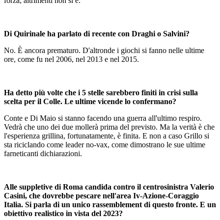
forza, altrimenti non si è.
Di Quirinale ha parlato di recente con Draghi o Salvini?
No. È ancora prematuro. D'altronde i giochi si fanno nelle ultime
ore, come fu nel 2006, nel 2013 e nel 2015.
Ha detto più volte che i 5 stelle sarebbero finiti in crisi sulla
scelta per il Colle. Le ultime vicende lo confermano?
Conte e Di Maio si stanno facendo una guerra all'ultimo respiro.
Vedrà che uno dei due mollerà prima del previsto. Ma la verità è che
l'esperienza grillina, fortunatamente, è finita. E non a caso Grillo si
sta riciclando come leader no-vax, come dimostrano le sue ultime
farneticanti dichiarazioni.
Alle suppletive di Roma candida contro il centrosinistra Valerio
Casini, che dovrebbe pescare nell'area Iv-Azione-Coraggio
Italia. Si parla di un unico rassemblement di questo fronte. E un
obiettivo realistico in vista del 2023?