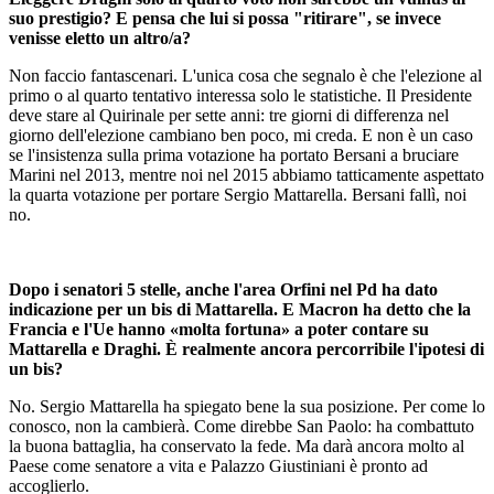
suo prestigio? E pensa che lui si possa "ritirare", se invece
venisse eletto un altro/a?
Non faccio fantascenari. L'unica cosa che segnalo è che l'elezione al
primo o al quarto tentativo interessa solo le statistiche. Il Presidente
deve stare al Quirinale per sette anni: tre giorni di differenza nel
giorno dell'elezione cambiano ben poco, mi creda. E non è un caso
se l'insistenza sulla prima votazione ha portato Bersani a bruciare
Marini nel 2013, mentre noi nel 2015 abbiamo tatticamente aspettato
la quarta votazione per portare Sergio Mattarella. Bersani fallì, noi
no.
Dopo i senatori 5 stelle, anche l'area Orfini nel Pd ha dato
indicazione per un bis di Mattarella. E Macron ha detto che la
Francia e l'Ue hanno «molta fortuna» a poter contare su
Mattarella e Draghi. È realmente ancora percorribile l'ipotesi di
un bis?
No. Sergio Mattarella ha spiegato bene la sua posizione. Per come lo
conosco, non la cambierà. Come direbbe San Paolo: ha combattuto
la buona battaglia, ha conservato la fede. Ma darà ancora molto al
Paese come senatore a vita e Palazzo Giustiniani è pronto ad
accoglierlo.