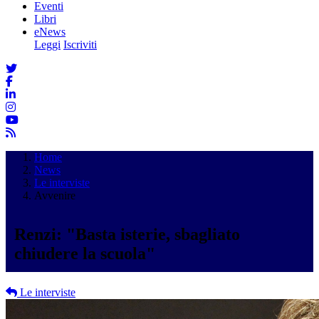
Eventi
Libri
eNews
Leggi
Iscriviti
Home
News
Le interviste
Avvenire
Renzi: "Basta isterie, sbagliato
chiudere la scuola"
Le interviste