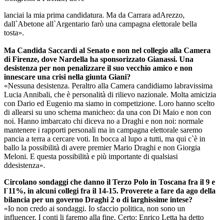
lanciai la mia prima candidatura. Ma da Carrara adArezzo,
dall`Abetone all`Argentario farò una campagna elettorale bella
tosta».
Ma Candida Saccardi al Senato e non nel collegio alla Camera
di Firenze, dove Nardella ha sponsorizzato Gianassi. Una
desistenza per non penalizzare il suo vecchio amico e non
innescare una crisi nella giunta Giani?
«Nessuna desistenza. Peraltro alla Camera candidiamo labravissima
Lucia Annibali, che è personalità di rilievo nazionale. Molta amicizia
con Dario ed Eugenio ma siamo in competizione. Loro hanno scelto
di allearsi su uno schema manicheo: da una con Di Maio e non con
noi. Hanno imbarcato chi diceva no a Draghi e non noi: normale
mantenere i rapporti personali ma in campagna elettorale saremo
pancia a terra a cercare voti. In bocca al lupo a tutti, ma qui c`è in
ballo la possibilità di avere premier Mario Draghi e non Giorgia
Meloni. E questa possibilità e più importante di qualsiasi
ddesistenza».
Circolano sondaggi che danno il Terzo Polo in Toscana fra il 9 e
l`11%, in alcuni collegi fra il 14-15. Proverete a fare da ago della
bilancia per un governo Draghi 2 o di larghissime intese?
«Io non credo ai sondaggi. Io sfaccio politica, non sono un
influencer. I conti li faremo alla fine. Certo: Enrico Letta ha detto