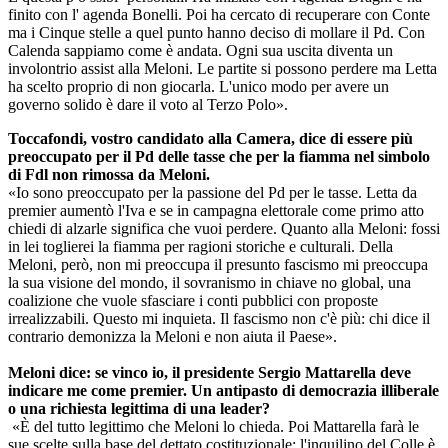
finito con l' agenda Bonelli. Poi ha cercato di recuperare con Conte
ma i Cinque stelle a quel punto hanno deciso di mollare il Pd. Con
Calenda sappiamo come è andata. Ogni sua uscita diventa un
involontrio assist alla Meloni. Le partite si possono perdere ma Letta
ha scelto proprio di non giocarla. L'unico modo per avere un
governo solido è dare il voto al Terzo Polo».
Toccafondi, vostro candidato alla Camera, dice di essere più
preoccupato per il Pd delle tasse che per la fiamma nel simbolo
di Fdl non rimossa da Meloni.
«Io sono preoccupato per la passione del Pd per le tasse. Letta da
premier aumentò l'Iva e se in campagna elettorale come primo atto
chiedi di alzarle significa che vuoi perdere. Quanto alla Meloni: fossi
in lei toglierei la fiamma per ragioni storiche e culturali. Della
Meloni, però, non mi preoccupa il presunto fascismo mi preoccupa
la sua visione del mondo, il sovranismo in chiave no global, una
coalizione che vuole sfasciare i conti pubblici con proposte
irrealizzabili. Questo mi inquieta. Il fascismo non c'è più: chi dice il
contrario demonizza la Meloni e non aiuta il Paese».
Meloni dice: se vinco io, il presidente Sergio Mattarella deve
indicare me come premier. Un antipasto di democrazia illiberale
o una richiesta legittima di una leader?
«È del tutto legittimo che Meloni lo chieda. Poi Mattarella farà le
sue scelte sulla base del dettato costituzionale: l'inquilino del Colle è