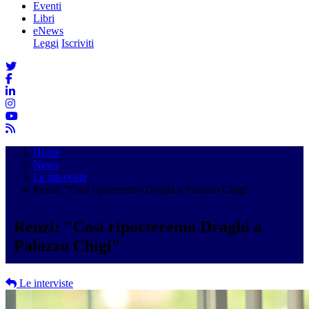
Eventi
Libri
eNews
Leggi
Iscriviti
Home
News
Le interviste
Renzi: "Così riporteremo Draghi a Palazzo Chigi"
Renzi: "Così riporteremo Draghi a
Palazzo Chigi"
Le interviste