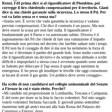
Renzi, FdI prima dice sì al rigassificatore di Piombino, poi
corregge il tiro chiedendo compensazioni per il territorio. Giani
dice sì, ma chiede garanzie sulla sicurezza. Lo stesso il Pd. Per
voi va fatto senza se e senza ma?
«Siamo seri. È ovvio che vada garantita la sicurezza e vadano
previste compensazioni. Chi dice il contrario è un pazzo. Ma non
deve essere la scusa per non fare nulla. Il rigassificatore è
fondamentale per il Paese e va autorizzato subito. Diverso è il
ragionamento del Pd che chiede di fare una valutazione d`impatto
ambientale non prevista nel decreto che farebbe saltare tutti i tempi.
Il Pd non ha il coraggio di dire sì ma non ha nemmeno la forza di
dire no: è diventato il partito del grande boh. Sono molto convinto
che il rigassificatore sia decisivo e da sempre sono abituato a scelte
difficili e impopolari:l a stessa cosa è avvenuta quando sono andato
in Salento per sbloccare il Tap senza il quale oggi saremmo in
emergenza. E ho preso gli insultiper le trivelle che oggi consentono
ai lucani di avere il gas gratis. Un politico deve avere coraggio».
Ha scelto di non candidarsi nel collegio uninominale del Senato
a Firenze in cui è stato eletto. Perché?
«Mi candido sul proporzionale in Lombardia, Toscana e Campania.
E del resto per tirare su la lista lo faccio volentieri. Nel mio seggio
voterò volentieri Stefania Saccardi. E giovedì primo settembre
riuniremo tutti gli amici toscani alla Sala Rossa del Palazzo dei
Congressi a Firenze, dove