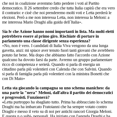
che noi in coalizione avremmo fatto perdere i voti al Partito
democratico. Il 26 settembre credo che tutta Italia capirà che era vero
il contrario: e cioè che noi prenderemo molti voti e Letta perderà le
elezioni. Però a me non interessa Letta, non interessa la Meloni: a
me interessa Mario Draghi alla guida dell`Italia».
Sia lv che Azione hanno nomi importanti in lista. Ma molti eletti
potrebbero essere al primo giro. Rischiate di portare in
parlamento una classe dirigente senza esperienza?
«No, non è vero. I candidati di Italia Viva vengono da una lunga
gavetta, anzi: mi spiace aver tenuto fuori tanti giovani che avrebbero
potuto far bene. Ma dopo che abbiamo fatto l'accordo con Azione
qualcuno ha dovoto farsi da parte. Avremo un gruppo parlamentare
ricco di competenza e serietà. Quando si parla di energia un
cittadino parla più volentieri con Calenda che con Salvini. Quando
si parla di famiglia parla più volentieri con la ministra Bonetti che
con Di Maio»
Letta sta giocando la campagna su uno schema manicheo: da
una parte la "nera" Meloni, dall'altra il partito dei democratici
e progressisti. Funzionerà?
«
Letta purtroppo ha sbagliato tutto. Prima ha abbracciato lo schema
Draghi ma ha imbarcato Fratoianni che ha sempre votato contro
Draghi e messo il veto su di noi per antichi rancori Giorgia Meloni.
E questa p o ssibi- personali. Ha iniziato con l'agenda Draghi e ha