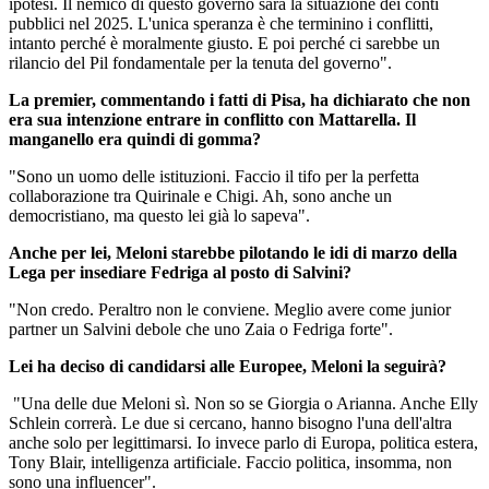
ipotesi. Il nemico di questo governo sarà la situazione dei conti
pubblici nel 2025. L'unica speranza è che terminino i conflitti,
intanto perché è moralmente giusto. E poi perché ci sarebbe un
rilancio del Pil fondamentale per la tenuta del governo".
La premier, commentando i fatti di Pisa, ha dichiarato che non
era sua intenzione entrare in conflitto con Mattarella. Il
manganello era quindi di gomma?
"Sono un uomo delle istituzioni. Faccio il tifo per la perfetta
collaborazione tra Quirinale e Chigi. Ah, sono anche un
democristiano, ma questo lei già lo sapeva".
Anche per lei, Meloni starebbe pilotando le idi di marzo della
Lega per insediare Fedriga al posto di Salvini?
"Non credo. Peraltro non le conviene. Meglio avere come junior
partner un Salvini debole che uno Zaia o Fedriga forte".
Lei ha deciso di candidarsi alle Europee, Meloni la seguirà?
"Una delle due Meloni sì. Non so se Giorgia o Arianna. Anche Elly
Schlein correrà. Le due si cercano, hanno bisogno l'una dell'altra
anche solo per legittimarsi. Io invece parlo di Europa, politica estera,
Tony Blair, intelligenza artificiale. Faccio politica, insomma, non
sono una influencer".