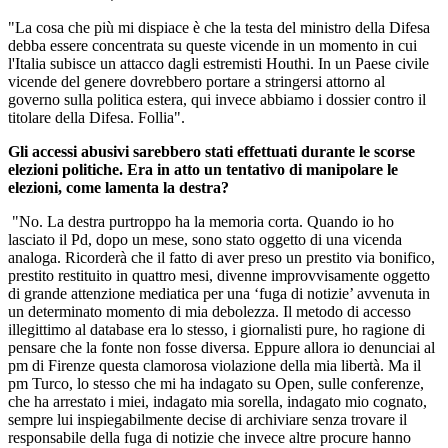
"La cosa che più mi dispiace è che la testa del ministro della Difesa
debba essere concentrata su queste vicende in un momento in cui
l'Italia subisce un attacco dagli estremisti Houthi. In un Paese civile
vicende del genere dovrebbero portare a stringersi attorno al
governo sulla politica estera, qui invece abbiamo i dossier contro il
titolare della Difesa. Follia".
Gli accessi abusivi sarebbero stati effettuati durante le scorse
elezioni politiche. Era in atto un tentativo di manipolare le
elezioni, come lamenta la destra?
"No. La destra purtroppo ha la memoria corta. Quando io ho
lasciato il Pd, dopo un mese, sono stato oggetto di una vicenda
analoga. Ricorderà che il fatto di aver preso un prestito via bonifico,
prestito restituito in quattro mesi, divenne improvvisamente oggetto
di grande attenzione mediatica per una ‘fuga di notizie’ avvenuta in
un determinato momento di mia debolezza. Il metodo di accesso
illegittimo al database era lo stesso, i giornalisti pure, ho ragione di
pensare che la fonte non fosse diversa. Eppure allora io denunciai al
pm di Firenze questa clamorosa violazione della mia libertà. Ma il
pm Turco, lo stesso che mi ha indagato su Open, sulle conferenze,
che ha arrestato i miei, indagato mia sorella, indagato mio cognato,
sempre lui inspiegabilmente decise di archiviare senza trovare il
responsabile della fuga di notizie che invece altre procure hanno