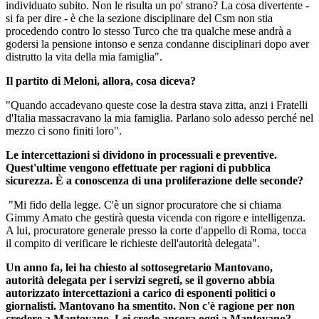
individuato subito. Non le risulta un po' strano? La cosa divertente -
si fa per dire - è che la sezione disciplinare del Csm non stia
procedendo contro lo stesso Turco che tra qualche mese andrà a
godersi la pensione intonso e senza condanne disciplinari dopo aver
distrutto la vita della mia famiglia".
Il partito di Meloni, allora, cosa diceva?
"Quando accadevano queste cose la destra stava zitta, anzi i Fratelli
d'Italia massacravano la mia famiglia. Parlano solo adesso perché nel
mezzo ci sono finiti loro".
Le intercettazioni si dividono in processuali e preventive.
Quest'ultime vengono effettuate per ragioni di pubblica
sicurezza. È a conoscenza di una proliferazione delle seconde?
"Mi fido della legge. C'è un signor procuratore che si chiama
Gimmy Amato che gestirà questa vicenda con rigore e intelligenza.
A lui, procuratore generale presso la corte d'appello di Roma, tocca
il compito di verificare le richieste dell'autorità delegata".
Un anno fa, lei ha chiesto al sottosegretario Mantovano,
autorità delegata per i servizi segreti, se il governo abbia
autorizzato intercettazioni a carico di esponenti politici o
giornalisti. Mantovano ha smentito. Non c'è ragione per non
credere a Mantovano. Lei crede ancora oggi a Mantovano?