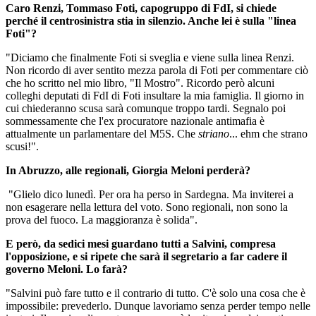
Caro Renzi, Tommaso Foti, capogruppo di FdI, si chiede
perché il centrosinistra stia in silenzio. Anche lei è sulla "linea
Foti"?
"Diciamo che finalmente Foti si sveglia e viene sulla linea Renzi.
Non ricordo di aver sentito mezza parola di Foti per commentare ciò
che ho scritto nel mio libro, "Il Mostro". Ricordo però alcuni
colleghi deputati di FdI di Foti insultare la mia famiglia. Il giorno in
cui chiederanno scusa sarà comunque troppo tardi. Segnalo poi
sommessamente che l'ex procuratore nazionale antimafia è
attualmente un parlamentare del M5S. Che
striano
... ehm che strano
scusi!".
In Abruzzo, alle regionali, Giorgia Meloni perderà?
"Glielo dico lunedì. Per ora ha perso in Sardegna. Ma inviterei a
non esagerare nella lettura del voto. Sono regionali, non sono la
prova del fuoco. La maggioranza è solida".
E però, da sedici mesi guardano tutti a Salvini, compresa
l'opposizione, e si ripete che sarà il segretario a far cadere il
governo Meloni. Lo farà?
"Salvini può fare tutto e il contrario di tutto. C'è solo una cosa che è
impossibile: prevederlo. Dunque lavoriamo senza perder tempo nelle