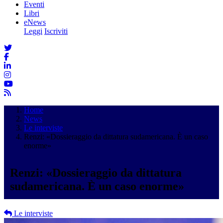
Eventi
Libri
eNews
Leggi
Iscriviti
Home
News
Le interviste
Renzi: «Dossieraggio da dittatura sudamericana. È un caso
enorme»
Renzi: «Dossieraggio da dittatura
sudamericana. È un caso enorme»
Le interviste