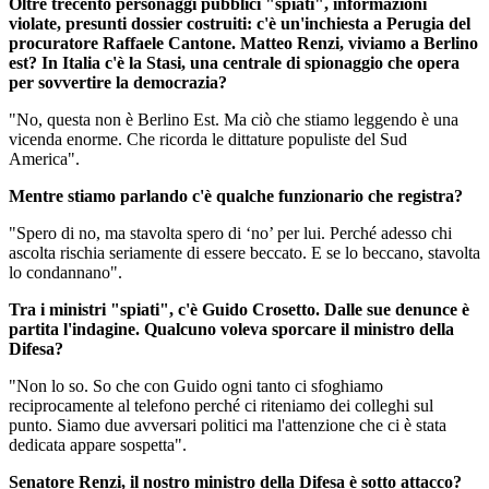
Oltre trecento personaggi pubblici "spiati", informazioni
violate, presunti dossier costruiti: c'è un'inchiesta a Perugia del
procuratore Raffaele Cantone. Matteo Renzi, viviamo a Berlino
est?
In Italia c'è la Stasi, una centrale di spionaggio che opera
per sovvertire la democrazia?
"No, questa non è Berlino Est. Ma ciò che stiamo leggendo è una
vicenda enorme. Che ricorda le dittature populiste del Sud
America".
Mentre stiamo parlando c'è qualche funzionario che registra?
"Spero di no, ma stavolta spero di ‘no’ per lui. Perché adesso chi
ascolta rischia seriamente di essere beccato. E se lo beccano, stavolta
lo condannano".
Tra i ministri "spiati", c'è Guido Crosetto. Dalle sue denunce è
partita l'indagine. Qualcuno voleva sporcare il ministro della
Difesa?
"Non lo so. So che con Guido ogni tanto ci sfoghiamo
reciprocamente al telefono perché ci riteniamo dei colleghi sul
punto. Siamo due avversari politici ma l'attenzione che ci è stata
dedicata appare sospetta".
Senatore Renzi, il nostro ministro della Difesa è sotto attacco?