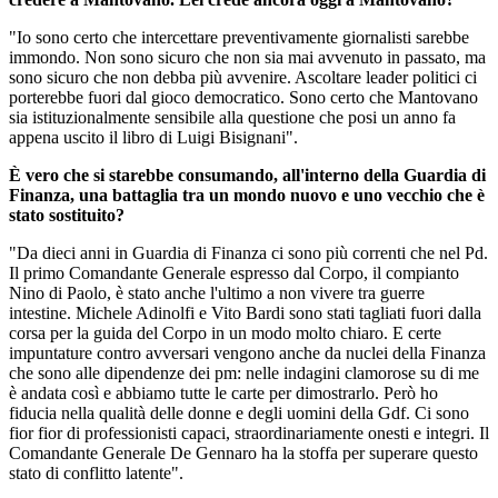
"Io sono certo che intercettare preventivamente giornalisti sarebbe
immondo. Non sono sicuro che non sia mai avvenuto in passato, ma
sono sicuro che non debba più avvenire. Ascoltare leader politici ci
porterebbe fuori dal gioco democratico. Sono certo che Mantovano
sia istituzionalmente sensibile alla questione che posi un anno fa
appena uscito il libro di Luigi Bisignani".
È vero che si starebbe consumando, all'interno della Guardia di
Finanza, una battaglia tra un mondo nuovo e uno vecchio che è
stato sostituito?
"Da dieci anni in Guardia di Finanza ci sono più correnti che nel Pd.
Il primo Comandante Generale espresso dal Corpo, il compianto
Nino di Paolo, è stato anche l'ultimo a non vivere tra guerre
intestine. Michele Adinolfi e Vito Bardi sono stati tagliati fuori dalla
corsa per la guida del Corpo in un modo molto chiaro. E certe
impuntature contro avversari vengono anche da nuclei della Finanza
che sono alle dipendenze dei pm: nelle indagini clamorose su di me
è andata così e abbiamo tutte le carte per dimostrarlo. Però ho
fiducia nella qualità delle donne e degli uomini della Gdf. Ci sono
fior fior di professionisti capaci, straordinariamente onesti e integri. Il
Comandante Generale De Gennaro ha la stoffa per superare questo
stato di conflitto latente".