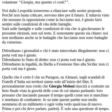
volantone
“Giorgia, ma quanto ci costi?”
.
Noi dalla Leopolda torneremo a rilanciare sulle nostre proposte.
Perché non basta criticare, servono idee per il futuro. E tuttavia visto
che nessuno fa opposizione come la facciamo noi, è giusto farsi
sentire sulle condizioni di vita delle famiglie.
Sarà sulle famiglie e sulle condizioni di vita che si giocheranno le
prossime elezioni, non sul resto. E nonostante questo sia chiaro: noi
non molliamo anche se le battaglie che facciamo non sono battaglie
da consenso.
Difendiamo i giornalisti e chi è stato intercettato illegalmente: non ci
porta voti ma è giusto.
Difendiamo lo Stato di diritto: non ci porta voti ma è giusto.
Difendiamo la legalità, da Biella a Frosinone fino alla Sicilia: non ci
porta voti ma è giusto.
Quello che è certo è che su Paragon, su Almasri, sugli scandali di
Fratelli d’Italia sui territori siamo solo all’inizio del film. E
personalmente non credo che
Giorgia Meloni
riuscirà a costruire un
lieto finale vista la gravità delle cose di cui stiamo parlando: loro
pensano che lasciando passare il tempo quelli come noi si stanchino
e smettano di combattere. Io su tutte queste partite non mollo
nemmeno di un millimetro e ogni volta vedo qualcosa di nuovo.
Prima o poi chi deve parlare, parlerà. È solo una questione di tempo.