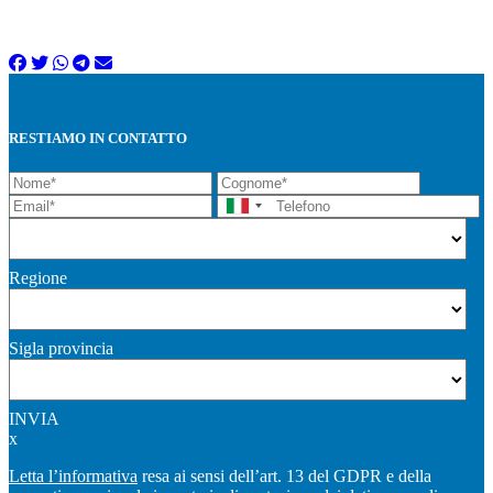
RESTIAMO IN CONTATTO
Regione
Sigla provincia
INVIA
x
Letta l’informativa
resa ai sensi dell’art. 13 del GDPR e della