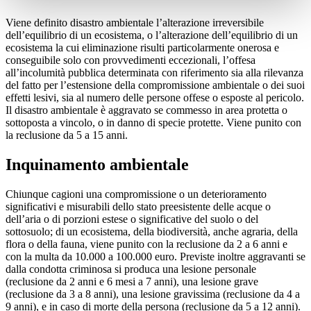
Viene definito disastro ambientale l’alterazione irreversibile
dell’equilibrio di un ecosistema, o l’alterazione dell’equilibrio di un
ecosistema la cui eliminazione risulti particolarmente onerosa e
conseguibile solo con provvedimenti eccezionali, l’offesa
all’incolumità pubblica determinata con riferimento sia alla rilevanza
del fatto per l’estensione della compromissione ambientale o dei suoi
effetti lesivi, sia al numero delle persone offese o esposte al pericolo.
Il disastro ambientale è aggravato se commesso in area protetta o
sottoposta a vincolo, o in danno di specie protette. Viene punito con
la reclusione da 5 a 15 anni.
Inquinamento ambientale
Chiunque cagioni una compromissione o un deterioramento
significativi e misurabili dello stato preesistente delle acque o
dell’aria o di porzioni estese o significative del suolo o del
sottosuolo; di un ecosistema, della biodiversità, anche agraria, della
flora o della fauna, viene punito con la reclusione da 2 a 6 anni e
con la multa da 10.000 a 100.000 euro. Previste inoltre aggravanti se
dalla condotta criminosa si produca una lesione personale
(reclusione da 2 anni e 6 mesi a 7 anni), una lesione grave
(reclusione da 3 a 8 anni), una lesione gravissima (reclusione da 4 a
9 anni), e in caso di morte della persona (reclusione da 5 a 12 anni).