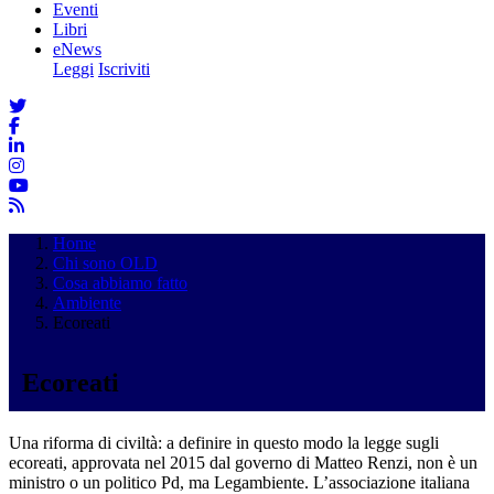
Eventi
Libri
eNews
Leggi
Iscriviti
Home
Chi sono OLD
Cosa abbiamo fatto
Ambiente
Ecoreati
Ecoreati
Una riforma di civiltà: a definire in questo modo la legge sugli
ecoreati, approvata nel 2015 dal governo di Matteo Renzi, non è un
ministro o un politico Pd, ma Legambiente. L’associazione italiana