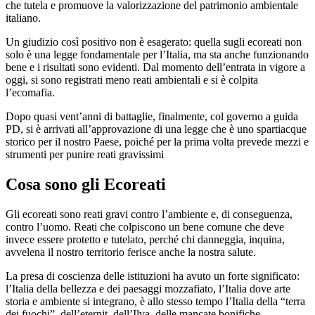
che tutela e promuove la valorizzazione del patrimonio ambientale
italiano.
Un giudizio così positivo non è esagerato: quella sugli ecoreati non
solo è una legge fondamentale per l’Italia, ma sta anche funzionando
bene e i risultati sono evidenti. Dal momento dell’entrata in vigore a
oggi, si sono registrati meno reati ambientali e si è colpita
l’ecomafia.
Dopo quasi vent’anni di battaglie, finalmente, col governo a guida
PD, si è arrivati all’approvazione di una legge che è uno spartiacque
storico per il nostro Paese, poiché per la prima volta prevede mezzi e
strumenti per punire reati gravissimi
Cosa sono gli Ecoreati
Gli ecoreati sono reati gravi contro l’ambiente e, di conseguenza,
contro l’uomo. Reati che colpiscono un bene comune che deve
invece essere protetto e tutelato, perché chi danneggia, inquina,
avvelena il nostro territorio ferisce anche la nostra salute.
La presa di coscienza delle istituzioni ha avuto un forte significato:
l’Italia della bellezza e dei paesaggi mozzafiato, l’Italia dove arte
storia e ambiente si integrano, è allo stesso tempo l’Italia della “terra
dei fuochi”, dell’eternit, dell’Ilva, delle mancate bonifiche.