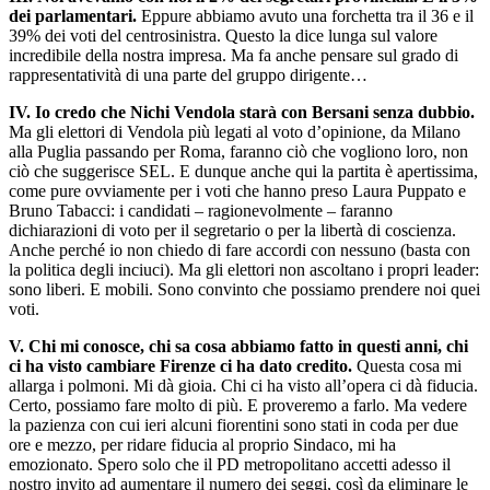
dei parlamentari.
Eppure abbiamo avuto una forchetta tra il 36 e il
39% dei voti del centrosinistra. Questo la dice lunga sul valore
incredibile della nostra impresa. Ma fa anche pensare sul grado di
rappresentatività di una parte del gruppo dirigente…
IV. Io credo che Nichi Vendola starà con Bersani senza dubbio.
Ma gli elettori di Vendola più legati al voto d’opinione, da Milano
alla Puglia passando per Roma, faranno ciò che vogliono loro, non
ciò che suggerisce SEL. E dunque anche qui la partita è apertissima,
come pure ovviamente per i voti che hanno preso Laura Puppato e
Bruno Tabacci: i candidati – ragionevolmente – faranno
dichiarazioni di voto per il segretario o per la libertà di coscienza.
Anche perché io non chiedo di fare accordi con nessuno (basta con
la politica degli inciuci). Ma gli elettori non ascoltano i propri leader:
sono liberi. E mobili. Sono convinto che possiamo prendere noi quei
voti.
V. Chi mi conosce, chi sa cosa abbiamo fatto in questi anni, chi
ci ha visto cambiare Firenze ci ha dato credito.
Questa cosa mi
allarga i polmoni. Mi dà gioia. Chi ci ha visto all’opera ci dà fiducia.
Certo, possiamo fare molto di più. E proveremo a farlo. Ma vedere
la pazienza con cui ieri alcuni fiorentini sono stati in coda per due
ore e mezzo, per ridare fiducia al proprio Sindaco, mi ha
emozionato. Spero solo che il PD metropolitano accetti adesso il
nostro invito ad aumentare il numero dei seggi, così da eliminare le