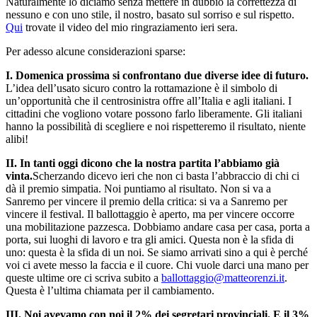
Naturalmente lo diciamo senza mettere in dubbio la correttezza di
nessuno e con uno stile, il nostro, basato sul sorriso e sul rispetto.
Qui
trovate il video del mio ringraziamento ieri sera.
Per adesso alcune considerazioni sparse:
I. Domenica prossima si confrontano due diverse idee di futuro.
L’idea dell’usato sicuro contro la rottamazione è il simbolo di
un’opportunità che il centrosinistra offre all’Italia e agli italiani. I
cittadini che vogliono votare possono farlo liberamente. Gli italiani
hanno la possibilità di scegliere e noi rispetteremo il risultato, niente
alibi!
II. In tanti oggi dicono che la nostra partita l’abbiamo già
vinta.
Scherzando dicevo ieri che non ci basta l’abbraccio di chi ci
dà il premio simpatia. Noi puntiamo al risultato. Non si va a
Sanremo per vincere il premio della critica: si va a Sanremo per
vincere il festival. Il ballottaggio è aperto, ma per vincere occorre
una mobilitazione pazzesca. Dobbiamo andare casa per casa, porta a
porta, sui luoghi di lavoro e tra gli amici. Questa non è la sfida di
uno: questa è la sfida di un noi. Se siamo arrivati sino a qui è perché
voi ci avete messo la faccia e il cuore. Chi vuole darci una mano per
queste ultime ore ci scriva subito a
ballottaggio@matteorenzi.it
.
Questa è l’ultima chiamata per il cambiamento.
III. Noi avevamo con noi il 2% dei segretari provinciali. E il 3%