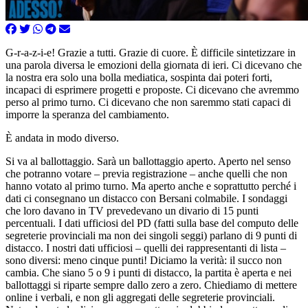
G-r-a-z-i-e! Grazie a tutti. Grazie di cuore. È difficile sintetizzare in
una parola diversa le emozioni della giornata di ieri. Ci dicevano che
la nostra era solo una bolla mediatica, sospinta dai poteri forti,
incapaci di esprimere progetti e proposte. Ci dicevano che avremmo
perso al primo turno. Ci dicevano che non saremmo stati capaci di
imporre la speranza del cambiamento.
È andata in modo diverso.
Si va al ballottaggio. Sarà un ballottaggio aperto. Aperto nel senso
che potranno votare – previa registrazione – anche quelli che non
hanno votato al primo turno. Ma aperto anche e soprattutto perché i
dati ci consegnano un distacco con Bersani colmabile. I sondaggi
che loro davano in TV prevedevano un divario di 15 punti
percentuali. I dati ufficiosi del PD (fatti sulla base del computo delle
segreterie provinciali ma non dei singoli seggi) parlano di 9 punti di
distacco. I nostri dati ufficiosi – quelli dei rappresentanti di lista –
sono diversi: meno cinque punti! Diciamo la verità: il succo non
cambia. Che siano 5 o 9 i punti di distacco, la partita è aperta e nei
ballottaggi si riparte sempre dallo zero a zero. Chiediamo di mettere
online i verbali, e non gli aggregati delle segreterie provinciali.