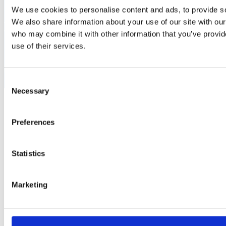
We use cookies to personalise content and ads, to provide soc
per ricevere informazioni sulle attività di Italia Viva e delle sue
articolazioni mediante newsletter, tecniche di comunicazione a
We also share information about your use of our site with our
distanza o strumenti di contatto tradizionali
who may combine it with other information that you’ve provid
use of their services.
Do il consenso
Non do il consenso
Consent
Necessary
Selection
Preferences
Statistics
Marketing
SEGUI MATTEO RENZI SU: