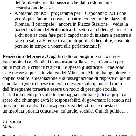
dell’ambiente in città passa anche dal modo in cui si
costruiscono le case.
Abbiamo chiuso il programma per il Capodanno 2013 che
vedrà quest’anno i consueti quattro concerti nelle piazze di
Firenze. Il principale – ancora in Piazza Stazione – vedrà la
partecipazione dei
Subsonica
. In settimana i dettagli, ma dico
a chi non sa cosa fare per il capodanno di iniziare a pensare a
fare un salto a Firenze (magari dopo il 29 dicembre, così fate
persino in tempo a votare alle parlamentarie!)
Pensierino della sera.
Oggi ho fatto un augurio via Twitter e
Facebook ai candidati al Concorsone sulla scuola. Conosco per
mille motivi le critiche radicali – e spesso giustificate – che sono
state mosse a questa iniziativa del Ministero. Ma mi ha ugualmente
colpito sentire la desolazione e la rassegnazione di risposte di alcuni
candidati. Questo Paese tornerà a crescere solo quando il ruolo
dell’insegnante tornerà a essere un ruolo di prestigio sociale.
L’abbiamo detto più volte in campagna elettorale (
clicca qui
), ma
spero che chiunque avrà la responsabilità di governare la scuola nei
prossimi anni abbia la consapevolezza del fatto che questa è
un’assoluta priorità educativa, culturale, sociale. Quindi politica…
Un sorriso
Matteo