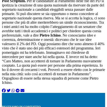
Post Scriptum.
Per le candidature al Parlamento nelle file del PD si
ipotizza la creazione di una quota nazionale da riservare da parte del
segretario nazionale a candidati eleggibili senza passare dalle
primarie. Si può discutere se sia opportuno o meno concedere al
segretario nazionale questa riserva. Ma se si accetta la logica, ci sono
persone che più di altre meriterebbero un simile riconoscimento. Tra
i miei amici mi ha molto colpito l’atteggiamento di un senatore che
avrebbe tutti i titoli accademici e politici per chiedere questa corsia
preferenziale, vale a dire
Pietro Ichino
. Ne conosciamo idee e
coerenza, determinazione e onestà: dicevano che le sue idee
valessero il 2% del PD. Oggi possiamo dire che sono almeno il 40%
visto che è stato uno dei più efficaci estensori del programma. Ieri
pomeriggio mi ha telefonato. Immaginavo mi chiedesse di
intercedere per stare anche lui nella quota. E invece mi ha detto:
“Caro Matteo, non accetterei di tornare in Parlamento nuovamente
cooptato. La quota può essere per persone alla prima esperienza. Io
ho il dovere di cercarmi i voti. Proverò a essere eletto con le primarie
nella mia città: solo così accetterò di tornare in Parlamento”.
Orgoglioso di essere nella stessa squadra di persone come Pietro
Ichino.
RESTIAMO IN CONTATTO