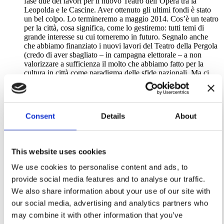
fase due dei lavori per il nuovo Teatro dell’Opera tra la
Leopolda e le Cascine. Aver ottenuto gli ultimi fondi è stato
un bel colpo. Lo termineremo a maggio 2014. Cos’è un teatro
per la città, cosa significa, come lo gestiremo: tutti temi di
grande interesse su cui torneremo in futuro. Segnalo anche
che abbiamo finanziato i nuovi lavori del Teatro della Pergola
(credo di aver sbagliato – in campagna elettorale – a non
valorizzare a sufficienza il molto che abbiamo fatto per la
cultura in città come paradigma delle sfide nazionali. Ma ci
torneremo…) e che siamo al rush finale anche per il Museo
del 900 in Piazza Santa Maria Novella. E prima delle elezioni
conto anche sulla nuova illuminazione delle Cascine. Firenze
deve diventare una città dove l’investimento sulla cultura deve
Consent
Details
About
essere la regola, non l’eccezione.
Abbiamo acceso le luci di Natale e l’Albero in Piazza del
Duomo (grazie ai Vigili del fuoco di Madonna di Campiglio e
al comune di Pinzolo). Nell’occasione abbiamo consegnato
This website uses cookies
un assegno da 50mila euro, frutto della Vogue Fashion Night,
al sindaco di Finale Emilia per la ricostruzione della scuola
We use cookies to personalise content and ads, to
media. Abbiamo voluto che i bambini si rendessero conto che
provide social media features and to analyse our traffic.
stare in una città significa vivere anche la solidarietà e
l’attenzione agli altri: ecco perché la consegna è stata fatta
We also share information about your use of our site with
durante il momento dell’accensione dell’albero. Accanto al
our social media, advertising and analytics partners who
singolo evento abbiamo organizzato la rassegna F-LIGHT –
may combine it with other information that you’ve
Firenze Light Festival 2012, grazie alla collaborazione di