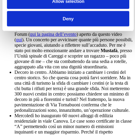
Allow selection
un anno fa quando un killer razzista uccise
Mor
e
Modou
,
due venditori ambulanti senegalesi e ferì altre tre persone di
cui una in modo molto serio, Mustafà. Abbiamo scelto di non
fare convegni e iniziative del genere, piene di parole cariche
Deny
di retorica, ma di compiere alcuni gesti simbolici. Il primo dei
quali è stato organizzare un concerto al Nelson Mandela
Forum (
qui la pagina dell’evento
) aperto da questo video
(
qui
). Un concerto per avvicinare quante più persone possibili,
specie giovani, aiutando a riflettere sull’accaduto. Per me è
stato poi molto emozionante andare a trovare
Mustafà
, presso
l’Unità spinale di Careggi e scoprire un ragazzo – poco più
giovane di me – che sta combattendo da una sedia a rotelle,
aggrappato alla vita con una dignità straordinaria.
Decoro in centro. Abbiamo iniziato a cambiare i cestini del
centro storico. So che questa cosa potrà farvi sorridere. Ma in
una città di turismo la sfida di cambiare i cestini (e la testa di
chi butta i rifiuti per terra) è una grande sfida. Noi metteremo
300 nuovi cestini in centro: possiamo chiedere un minimo di
decoro in più a fiorentini e turisti? Nel frattempo, la nuova
pavimentazione di Via Tornabuoni conferma che le
pedonalizzazioni sono, innanzitutto, un’operazione culturale.
Mercoledì ho inaugurato 60 nuovi alloggi di edilizia
residenziale in viale Canova. Le case sono certificate in classe
“A” permettendo così un minor numero di emissioni
inquinanti e un maggior risparmio. Perché il rispetto