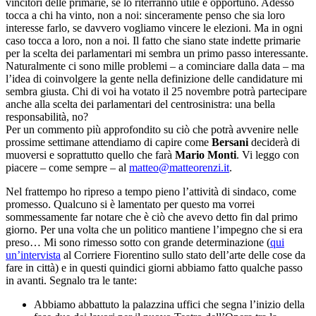
vincitori delle primarie, se lo riterranno utile e opportuno. Adesso
tocca a chi ha vinto, non a noi: sinceramente penso che sia loro
interesse farlo, se davvero vogliamo vincere le elezioni. Ma in ogni
caso tocca a loro, non a noi. Il fatto che siano state indette primarie
per la scelta dei parlamentari mi sembra un primo passo interessante.
Naturalmente ci sono mille problemi – a cominciare dalla data – ma
l’idea di coinvolgere la gente nella definizione delle candidature mi
sembra giusta. Chi di voi ha votato il 25 novembre potrà partecipare
anche alla scelta dei parlamentari del centrosinistra: una bella
responsabilità, no?
Per un commento più approfondito su ciò che potrà avvenire nelle
prossime settimane attendiamo di capire come
Bersani
deciderà di
muoversi e soprattutto quello che farà
Mario Monti
. Vi leggo con
piacere – come sempre – al
matteo@matteorenzi.it
.
Nel frattempo ho ripreso a tempo pieno l’attività di sindaco, come
promesso. Qualcuno si è lamentato per questo ma vorrei
sommessamente far notare che è ciò che avevo detto fin dal primo
giorno. Per una volta che un politico mantiene l’impegno che si era
preso… Mi sono rimesso sotto con grande determinazione (
qui
un’intervista
al Corriere Fiorentino sullo stato dell’arte delle cose da
fare in città) e in questi quindici giorni abbiamo fatto qualche passo
in avanti. Segnalo tra le tante:
Abbiamo abbattuto la palazzina uffici che segna l’inizio della