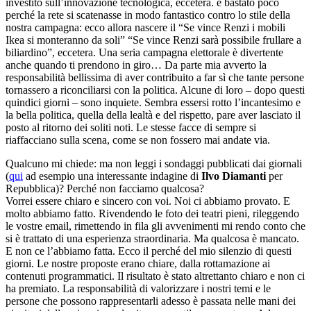
investito sull’innovazione tecnologica, eccetera. è bastato poco
perché la rete si scatenasse in modo fantastico contro lo stile della
nostra campagna: ecco allora nascere il “Se vince Renzi i mobili
Ikea si monteranno da soli” “Se vince Renzi sarà possibile frullare a
biliardino”, eccetera. Una seria campagna elettorale è divertente
anche quando ti prendono in giro… Da parte mia avverto la
responsabilità bellissima di aver contribuito a far sì che tante persone
tornassero a riconciliarsi con la politica. Alcune di loro – dopo questi
quindici giorni – sono inquiete. Sembra essersi rotto l’incantesimo e
la bella politica, quella della lealtà e del rispetto, pare aver lasciato il
posto al ritorno dei soliti noti. Le stesse facce di sempre si
riaffacciano sulla scena, come se non fossero mai andate via.
Qualcuno mi chiede: ma non leggi i sondaggi pubblicati dai giornali
(
qui
ad esempio una interessante indagine di
Ilvo Diamanti
per
Repubblica)? Perché non facciamo qualcosa?
Vorrei essere chiaro e sincero con voi. Noi ci abbiamo provato. E
molto abbiamo fatto. Rivendendo le foto dei teatri pieni, rileggendo
le vostre email, rimettendo in fila gli avvenimenti mi rendo conto che
si è trattato di una esperienza straordinaria. Ma qualcosa è mancato.
E non ce l’abbiamo fatta. Ecco il perché del mio silenzio di questi
giorni. Le nostre proposte erano chiare, dalla rottamazione ai
contenuti programmatici. Il risultato è stato altrettanto chiaro e non ci
ha premiato. La responsabilità di valorizzare i nostri temi e le
persone che possono rappresentarli adesso è passata nelle mani dei