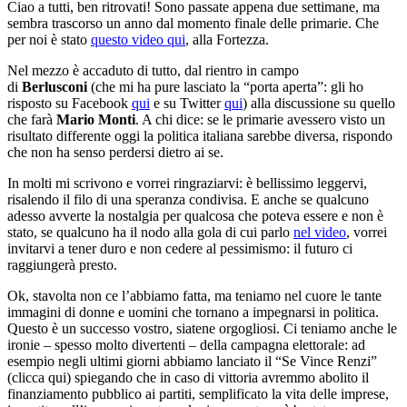
Ciao a tutti, ben ritrovati! Sono passate appena due settimane, ma
sembra trascorso un anno dal momento finale delle primarie. Che
per noi è stato
questo video qui
, alla Fortezza.
Nel mezzo è accaduto di tutto, dal rientro in campo
di
Berlusconi
(che mi ha pure lasciato la “porta aperta”: gli ho
risposto su Facebook
qui
e su Twitter
qui
) alla discussione su quello
che farà
Mario Monti
. A chi dice: se le primarie avessero visto un
risultato differente oggi la politica italiana sarebbe diversa, rispondo
che non ha senso perdersi dietro ai se.
In molti mi scrivono e vorrei ringraziarvi: è bellissimo leggervi,
risalendo il filo di una speranza condivisa. E anche se qualcuno
adesso avverte la nostalgia per qualcosa che poteva essere e non è
stato, se qualcuno ha il nodo alla gola di cui parlo
nel video
, vorrei
invitarvi a tener duro e non cedere al pessimismo: il futuro ci
raggiungerà presto.
Ok, stavolta non ce l’abbiamo fatta, ma teniamo nel cuore le tante
immagini di donne e uomini che tornano a impegnarsi in politica.
Questo è un successo vostro, siatene orgogliosi. Ci teniamo anche le
ironie – spesso molto divertenti – della campagna elettorale: ad
esempio negli ultimi giorni abbiamo lanciato il “Se Vince Renzi”
(clicca qui) spiegando che in caso di vittoria avremmo abolito il
finanziamento pubblico ai partiti, semplificato la vita delle imprese,