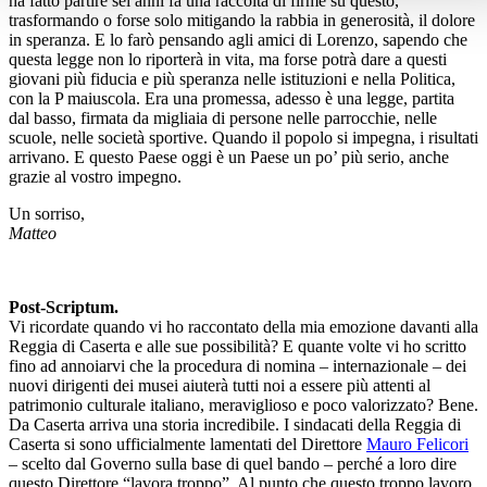
ha fatto partire sei anni fa una raccolta di firme su questo,
trasformando o forse solo mitigando la rabbia in generosità, il dolore
in speranza. E lo farò pensando agli amici di Lorenzo, sapendo che
questa legge non lo riporterà in vita, ma forse potrà dare a questi
giovani più fiducia e più speranza nelle istituzioni e nella Politica,
con la P maiuscola. Era una promessa, adesso è una legge, partita
dal basso, firmata da migliaia di persone nelle parrocchie, nelle
scuole, nelle società sportive. Quando il popolo si impegna, i risultati
arrivano. E questo Paese oggi è un Paese un po’ più serio, anche
grazie al vostro impegno.
Un sorriso,
Matteo
Post-Scriptum.
Vi ricordate quando vi ho raccontato della mia emozione davanti alla
Reggia di Caserta e alle sue possibilità? E quante volte vi ho scritto
fino ad annoiarvi che la procedura di nomina – internazionale – dei
nuovi dirigenti dei musei aiuterà tutti noi a essere più attenti al
patrimonio culturale italiano, meraviglioso e poco valorizzato? Bene.
Da Caserta arriva una storia incredibile. I sindacati della Reggia di
Caserta si sono ufficialmente lamentati del Direttore
Mauro Felicori
– scelto dal Governo sulla base di quel bando – perché a loro dire
questo Direttore “lavora troppo”. Al punto che questo troppo lavoro