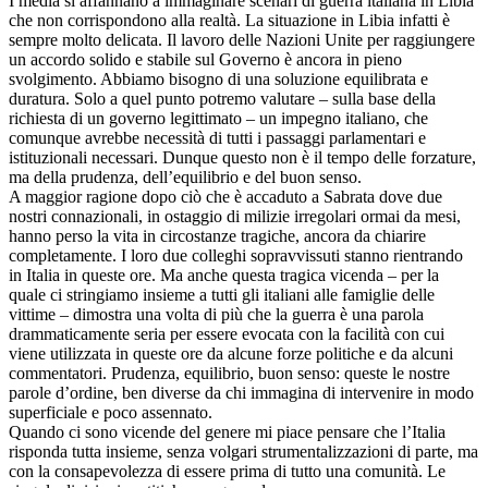
I media si affannano a immaginare scenari di guerra italiana in Libia
che non corrispondono alla realtà. La situazione in Libia infatti è
sempre molto delicata. Il lavoro delle Nazioni Unite per raggiungere
un accordo solido e stabile sul Governo è ancora in pieno
svolgimento. Abbiamo bisogno di una soluzione equilibrata e
duratura. Solo a quel punto potremo valutare – sulla base della
richiesta di un governo legittimato – un impegno italiano, che
comunque avrebbe necessità di tutti i passaggi parlamentari e
istituzionali necessari. Dunque questo non è il tempo delle forzature,
ma della prudenza, dell’equilibrio e del buon senso.
A maggior ragione dopo ciò che è accaduto a Sabrata dove due
nostri connazionali, in ostaggio di milizie irregolari ormai da mesi,
hanno perso la vita in circostanze tragiche, ancora da chiarire
completamente. I loro due colleghi sopravvissuti stanno rientrando
in Italia in queste ore. Ma anche questa tragica vicenda – per la
quale ci stringiamo insieme a tutti gli italiani alle famiglie delle
vittime – dimostra una volta di più che la guerra è una parola
drammaticamente seria per essere evocata con la facilità con cui
viene utilizzata in queste ore da alcune forze politiche e da alcuni
commentatori. Prudenza, equilibrio, buon senso: queste le nostre
parole d’ordine, ben diverse da chi immagina di intervenire in modo
superficiale e poco assennato.
Quando ci sono vicende del genere mi piace pensare che l’Italia
risponda tutta insieme, senza volgari strumentalizzazioni di parte, ma
con la consapevolezza di essere prima di tutto una comunità. Le