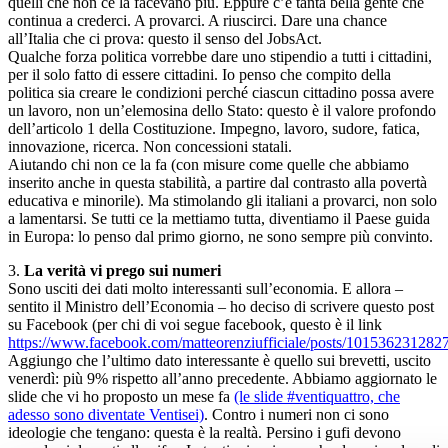
quelli che non ce la facevano più. Eppure c’è tanta bella gente che
continua a crederci. A provarci. A riuscirci. Dare una chance
all’Italia che ci prova: questo il senso del JobsAct.
Qualche forza politica vorrebbe dare uno stipendio a tutti i cittadini,
per il solo fatto di essere cittadini. Io penso che compito della
politica sia creare le condizioni perché ciascun cittadino possa avere
un lavoro, non un’elemosina dello Stato: questo è il valore profondo
dell’articolo 1 della Costituzione. Impegno, lavoro, sudore, fatica,
innovazione, ricerca. Non concessioni statali.
Aiutando chi non ce la fa (con misure come quelle che abbiamo
inserito anche in questa stabilità, a partire dal contrasto alla povertà
educativa e minorile). Ma stimolando gli italiani a provarci, non solo
a lamentarsi. Se tutti ce la mettiamo tutta, diventiamo il Paese guida
in Europa: lo penso dal primo giorno, ne sono sempre più convinto.
3.
La verità vi prego sui numeri
Sono usciti dei dati molto interessanti sull’economia. E allora –
sentito il Ministro dell’Economia – ho deciso di scrivere questo post
su Facebook (per chi di voi segue facebook, questo è il link
https://www.facebook.com/matteorenziufficiale/posts/101536231282
Aggiungo che l’ultimo dato interessante è quello sui brevetti, uscito
venerdì: più 9% rispetto all’anno precedente. Abbiamo aggiornato le
slide che vi ho proposto un mese fa
(le slide #ventiquattro, che
adesso sono diventate Ventisei)
. Contro i numeri non ci sono
ideologie che tengano: questa è la realtà. Persino i gufi devono