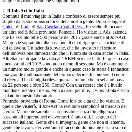
singole divisioni partitiche vengono dopo.
2.
Il JobsAct in Italia
Continua il mio viaggio in Italia e confesso di essere sempre più
stupito dalla straordinaria forza della nostra gente. Dopo le tappe di
Chieti
, di
Lodi
, di
San Casciano Val di Pesa
, ho scelto di toccare
un’altra realtà della provincia: Pomezia. Ho visitato la Ads, azienda
che ha assunto oltre 500 persone nel 2015 grazie anche al JobsAct.
Ma grazie soprattutto alla passione di chi dirige questa società e di
chi ci lavora. Un’azienda giovane, che ha investito nel settore
dell’innovazione dimostrando che il futuro sta di casa anche in Italia.
Altrettanto intrigante la visita all’IRBM Science Park. In questo caso
i neoassunti del 2015 sono poco meno di sessanta. Ma è comunque
un numero molto grande e anche in questo caso la storia è fantastica:
una grande multinazionale del farmaco decide di chiudere il centro
di ricerca. Una famiglia rileva questa struttura che in sei anni passa
da 22 persone a oltre 250. Come? Con una ricerca che è a livello
mondiale, niente di meno. Non a caso, per dire, il virus Ebola è stato
isolato in questo laboratorio.
Pomezia, provincia di Roma. Come le altre città che ho visitato. E
quelle che visiterò. Il JobsAct ha restituito semplicità al mercato del
lavoro. Ma niente sarebbe stato possibile senza l’intelligenza e la
passione di imprenditori e lavoratori. è tutto qui, il segreto del
successo italiano. Gente che si impegna, gente che non si lamenta,
gente che lavora. Per vent’anni il racconto dominante è stato solo di