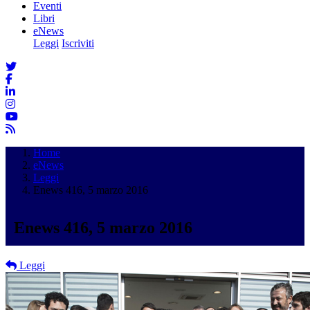
Eventi
Libri
eNews
Leggi
Iscriviti
Home
eNews
Leggi
Enews 416, 5 marzo 2016
Enews 416, 5 marzo 2016
Leggi