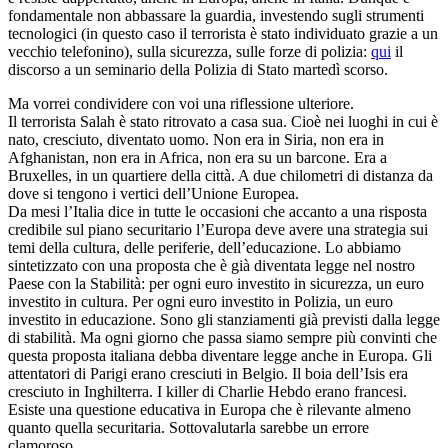
fondamentale non abbassare la guardia, investendo sugli strumenti
tecnologici (in questo caso il terrorista è stato individuato grazie a un
vecchio telefonino), sulla sicurezza, sulle forze di polizia:
qui
il
discorso a un seminario della Polizia di Stato martedì scorso.
Ma vorrei condividere con voi una riflessione ulteriore.
Il terrorista Salah è stato ritrovato a casa sua. Cioè nei luoghi in cui è
nato, cresciuto, diventato uomo. Non era in Siria, non era in
Afghanistan, non era in Africa, non era su un barcone. Era a
Bruxelles, in un quartiere della città. A due chilometri di distanza da
dove si tengono i vertici dell’Unione Europea.
Da mesi l’Italia dice in tutte le occasioni che accanto a una risposta
credibile sul piano securitario l’Europa deve avere una strategia sui
temi della cultura, delle periferie, dell’educazione. Lo abbiamo
sintetizzato con una proposta che è già diventata legge nel nostro
Paese con la Stabilità: per ogni euro investito in sicurezza, un euro
investito in cultura. Per ogni euro investito in Polizia, un euro
investito in educazione. Sono gli stanziamenti già previsti dalla legge
di stabilità. Ma ogni giorno che passa siamo sempre più convinti che
questa proposta italiana debba diventare legge anche in Europa. Gli
attentatori di Parigi erano cresciuti in Belgio. Il boia dell’Isis era
cresciuto in Inghilterra. I killer di Charlie Hebdo erano francesi.
Esiste una questione educativa in Europa che è rilevante almeno
quanto quella securitaria. Sottovalutarla sarebbe un errore
clamoroso.