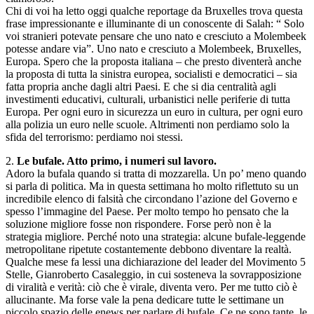
Chi di voi ha letto oggi qualche reportage da Bruxelles trova questa
frase impressionante e illuminante di un conoscente di Salah: “ Solo
voi stranieri potevate pensare che uno nato e cresciuto a Molembeek
potesse andare via”. Uno nato e cresciuto a Molembeek, Bruxelles,
Europa. Spero che la proposta italiana – che presto diventerà anche
la proposta di tutta la sinistra europea, socialisti e democratici – sia
fatta propria anche dagli altri Paesi. E che si dia centralità agli
investimenti educativi, culturali, urbanistici nelle periferie di tutta
Europa. Per ogni euro in sicurezza un euro in cultura, per ogni euro
alla polizia un euro nelle scuole. Altrimenti non perdiamo solo la
sfida del terrorismo: perdiamo noi stessi.
2.
Le bufale. Atto primo, i numeri sul lavoro.
Adoro la bufala quando si tratta di mozzarella. Un po’ meno quando
si parla di politica. Ma in questa settimana ho molto riflettuto su un
incredibile elenco di falsità che circondano l’azione del Governo e
spesso l’immagine del Paese. Per molto tempo ho pensato che la
soluzione migliore fosse non rispondere. Forse però non è la
strategia migliore. Perché noto una strategia: alcune bufale-leggende
metropolitane ripetute costantemente debbono diventare la realtà.
Qualche mese fa lessi una dichiarazione del leader del Movimento 5
Stelle, Gianroberto Casaleggio, in cui sosteneva la sovrapposizione
di viralità e verità: ciò che è virale, diventa vero. Per me tutto ciò è
allucinante. Ma forse vale la pena dedicare tutte le settimane un
piccolo spazio delle enews per parlare di bufale. Ce ne sono tante, le