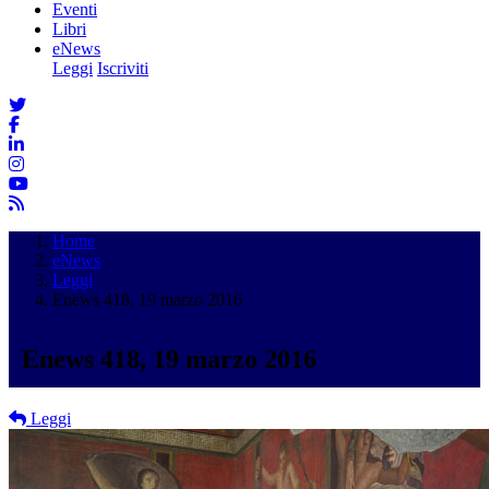
Eventi
Libri
eNews
Leggi
Iscriviti
Home
eNews
Leggi
Enews 418, 19 marzo 2016
Enews 418, 19 marzo 2016
Leggi