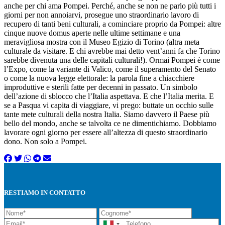
anche per chi ama Pompei. Perché, anche se non ne parlo più tutti i
giorni per non annoiarvi, prosegue uno straordinario lavoro di
recupero di tanti beni culturali, a cominciare proprio da Pompei: altre
cinque nuove domus aperte nelle ultime settimane e una
meravigliosa mostra con il Museo Egizio di Torino (altra meta
culturale da visitare. E chi avrebbe mai detto vent’anni fa che Torino
sarebbe divenuta una delle capitali culturali!). Ormai Pompei è come
l’Expo, come la variante di Valico, come il superamento del Senato
o come la nuova legge elettorale: la parola fine a chiacchiere
improduttive e sterili fatte per decenni in passato. Un simbolo
dell’azione di sblocco che l’Italia aspettava. E che l’Italia merita. E
se a Pasqua vi capita di viaggiare, vi prego: buttate un occhio sulle
tante mete culturali della nostra Italia. Siamo davvero il Paese più
bello del mondo, anche se talvolta ce ne dimentichiamo. Dobbiamo
lavorare ogni giorno per essere all’altezza di questo straordinario
dono. Non solo a Pompei.
RESTIAMO IN CONTATTO