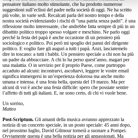
pensatore italiano molto stimolante, che ha prodotto numerose
suggestioni sull’eclissi del padre nella società di oggi. Ne ha scritto
più volte, in varie sedi. Recalcati parla del nostro tempo e della
nostra società evidenziando i rischi di “una patria senza padri”. è una
riflessione molto interessante, che andrebbe fatta sempre di più in un
dibattito politico troppo spesso volgare e meschino. Ne parlo oggi
perché la festa del papà è anche occasione di un pensiero più
sociologico e politico. Poi però mi spoglio dei panni del dirigente
politico. E voglio fare gli auguri a tutti i papà. Anzi, lasciatemelo
dire in toscano: a tutti i babbi. Un pensiero speciale a chi non ha più
un padre da abbracciare. A chi lo ha perso quest’anno, magari per
una malattia. O in servizio per il proprio Paese, come purtroppo
accaduto ad alcuni: incontrarvi, ascoltarvi, leggere le vostre email
significa immergersi in un’esperienza dolorosa ma anche molto
umana e intensa. è una festa bella, questa del 19 marzo. Ma per
alcuni di voi è anche una festa difficile: spero che possiate sentire
l’affetto di tutti gli italiani. E, ne sono certo, di chi vi vuole bene.
Un sorriso,
Matteo
Post-Scriptum.
Gli amanti della musica avranno apprezzato la
notizia di un concerto speciale, in un posto speciale: 45 anni dopo,
nel prossimo luglio, David Gilmour tornerà a suonare a Pompei.
Ovviamente questa è una bella notizia per gli appassionati. Ma