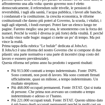
affronteremo una alla volta: questo governo non è eletto
democraticamente, il referendum sulle trivelle, le pensioni di
reversibilità, i tagli alla sanità, l’acqua pubblica, i favori alle banche,
i condannati e la costituzione, la crescita economica, le riforme
costituzionali che danno più poteri al Governo, la scuola, i vitalizi, i
tagli agli stipendi, i fondi europei. Potrei fare un elenco lungo tre
pagine. Faremo meglio: una per una, le smonteremo con la forza dei
numeri. Perché la verità è diversa (e più forte) della viralità. E perché
la realtà vince sulle bugie: magari ci mette un po’ di tempo. Ma poi
vince la realtà.
Prima tappa della rubrica “Le bufale” dedicata al JobsAct.
Il JobsAct è una riforma del nostro Governo che si compone di due
pilastri: una parte normativa e una parte di incentivi (irap costo del
lavoro e esonero previdenziale).
Questa riforma nel primo anno ha prodotto i seguenti risultati:
Più 913.000 contratti a tempo indeterminato. Fonte: INPS.
Sono contratti, non posti di lavoro. Ma sono contratti firmati
ufficialmente, quasi un milione, a tempo indeterminato. Un
risultato strepitoso.
Più 468.000 occupati permanenti. Fonte: ISTAT. Qui si tratta
di persone. Che prima non avevano un contratto a tempo
indeterminato e adesso ce l’hanno.
Più 221.000 occupati totali. Fonte: ISTAT. Questo ultimo dato
è più basso degli occupati permanenti perché in molti casi un