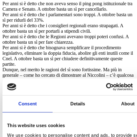
Per anni si è detto che non aveva senso il ping pong istituzionale tra
Camera e Senato. A ottobre basta un sì per cancellarlo.
Per anni si è detto che i parlamentari sono troppi. A ottobre basta un
sì per ridurli del 33%.
Per anni si è detto che i consiglieri regionali erano strapagati. A
ottobre basta un sì per portarli a stipendi civili.
Per anni si è detto che le Regioni avevano troppi poteri confusi. A
ottobre basta un sì per fare chiarezza.
Per anni si è detto che bisognava semplificare il procedimento
legislativo, eliminare la doppia fiducia, abolire gli enti inutili come il
Cnel. A ottobre basta un sì per chiudere definitivamente queste
partite.
Dunque, nel merito le ragioni del sì sono fortissime. Ma più in
generale – come ho cercato di dimostrare al Niccolini – c’è qualcosa
di ancora più grande: c’è un’Italia che non si ferma
alla rassegnazione, al pessimismo, alla lamentela. C’è un’Italia che
dice sì al futuro. Che dice sì al cambiamento. Che dice sì
all’ottimismo e al coraggio. Questa Italia, l’Italia che dice sì, è l’Italia
che ci porterà a vincere il referendum costituzionale. Vi chiedo una
Consent
Details
About
mano. Nei prossimi giorni presenteremo le modalità operative:
chiunque potrà contribuire, fondando un comitato, con un minimo di
5 -10 persone e un massimo 50. Non vogliamo i supercomitati
numerosi, ma una diffusione capillare: in ogni azienda, in ogni realtà
This website uses cookies
sportiva, in ogni comune, in ogni scuola. Che dite, ci aiutate in
We use cookies to personalise content and ads, to provide s
questa sfida?
matteo@governo.it