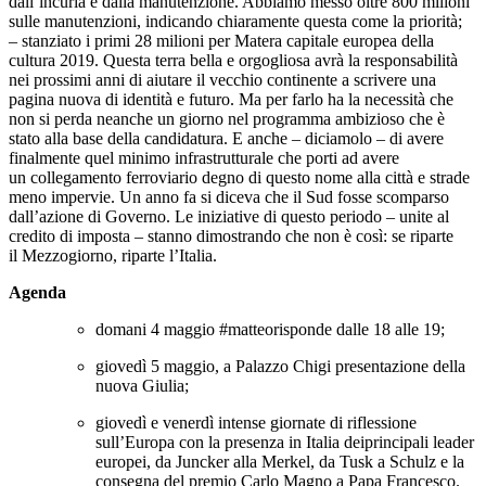
dall’incuria e dalla manutenzione. Abbiamo messo oltre 800 milioni
sulle manutenzioni, indicando chiaramente questa come la priorità;
– stanziato i primi 28 milioni per Matera capitale europea della
cultura 2019. Questa terra bella e orgogliosa avrà la responsabilità
nei prossimi anni di aiutare il vecchio continente a scrivere una
pagina nuova di identità e futuro. Ma per farlo ha la necessità che
non si perda neanche un giorno nel programma ambizioso che è
stato alla base della candidatura. E anche – diciamolo – di avere
finalmente quel minimo infrastrutturale che porti ad avere
un collegamento ferroviario degno di questo nome alla città e strade
meno impervie. Un anno fa si diceva che il Sud fosse scomparso
dall’azione di Governo. Le iniziative di questo periodo – unite al
credito di imposta – stanno dimostrando che non è così: se riparte
il Mezzogiorno, riparte l’Italia.
Agenda
domani 4 maggio #matteorisponde dalle 18 alle 19;
giovedì 5 maggio, a Palazzo Chigi presentazione della
nuova Giulia;
giovedì e venerdì intense giornate di riflessione
sull’Europa con la presenza in Italia deiprincipali leader
europei, da Juncker alla Merkel, da Tusk a Schulz e la
consegna del premio Carlo Magno a Papa Francesco.