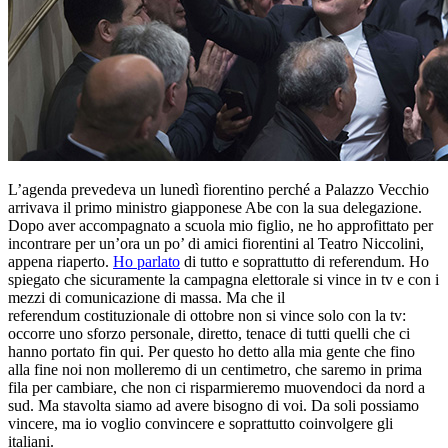
L’agenda prevedeva un lunedì fiorentino perché a Palazzo Vecchio
arrivava il primo ministro giapponese Abe con la sua delegazione.
Dopo aver accompagnato a scuola mio figlio, ne ho approfittato per
incontrare per un’ora un po’ di amici fiorentini al Teatro Niccolini,
appena riaperto.
Ho parlato
di tutto e soprattutto di referendum. Ho
spiegato che sicuramente la campagna elettorale si vince in tv e con i
mezzi di comunicazione di massa. Ma che il
referendum costituzionale di ottobre non si vince solo con la tv:
occorre uno sforzo personale, diretto, tenace di tutti quelli che ci
hanno portato fin qui. Per questo ho detto alla mia gente che fino
alla fine noi non molleremo di un centimetro, che saremo in prima
fila per cambiare, che non ci risparmieremo muovendoci da nord a
sud. Ma stavolta siamo ad avere bisogno di voi. Da soli possiamo
vincere, ma io voglio convincere e soprattutto coinvolgere gli
italiani.