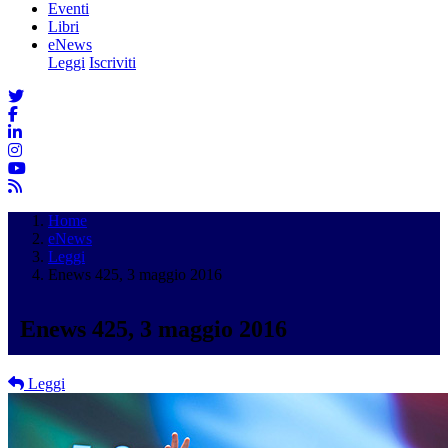
Eventi
Libri
eNews
Leggi
Iscriviti
Home
eNews
Leggi
Enews 425, 3 maggio 2016
Enews 425, 3 maggio 2016
Leggi