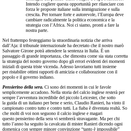
Intendo cogliere questa opportunità per rilanciare con
forza le proposte italiane sulla immigrazione e sulla
crescita. Per tornare forte e autorevole, l’Europa deve
cambiare radicalmente la politica economica e la
strategia con l’Africa. Noi ci siamo, pronti a fare la
nostra parte.
Nel frattempo festeggiamo la straordinaria notizia che arriva
dall’Aja: il tribunale internazionale ha decretato che il nostro marò
Salvatore Girone potrà attendere la sentenza in Italia. È un
passaggio di grande importanza, che dimostra come sia stata corretta
la strategia del nostro governo dopo gli errori evidenti dei momenti
iniziali di questa triste vicenda. Adesso lavoriamo tutti insieme
per ristabilire ottimi rapporti di amicizia e collaborazione con il
popolo e il governo indiano.
Pensierino della sera.
Ci sono dei momenti in cui le favole
semplicemente accadono. Nella storia del calcio inglese resterà per
sempre l’avventura incredibile del piccolo Leicester, che sotto
la guida di un italiano per bene e serio, Claudio Ranieri, ha vinto il
campionato contro tutto e contro tutti. La fiaba è diventata realtà. So
che molti di voi non seguono il calcio inglese e magari
questo pensierino della sera vi sembrerà stravagante. Ma per chi
tutto l’anno ha seguito la cavalcata di mister Ranieri dicendo ogni
domenica con sempre minore convinzione “tanto è impossibile”