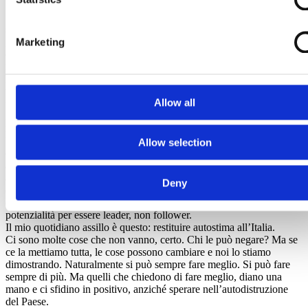
Le trasformazioni della società fanno oggettivamente impressione.
Interi settori economici rischiano di essere trasformati. Che
succederà con la manifattura 4.0? E cosa produrranno le auto senza
guidatore? Come vivere in un mondo dove si campa di più
Marketing
(evviva!), ma di conseguenza la spesa sanitaria deve essere
ripensata? Potrei continuare.
Mi accusano di essere un dispensatore di ottimismo. Ma in realtà io
vorrei soltanto recuperare la fiducia degli italiani nell’Italia. Siamo
Allow all
un grande popolo, ce l’abbiamo sempre fatta e questo mondo
iperconnesso e ultrarapido paradossalmente valorizza al massimo le
nostre qualità.
Dobbiamo tornare a credere in noi stessi, però. Gli economisti
Allow selection
dicono che è il fattore fiducia, ma io userei una parola diversa:
autostima. L’Italia deve tornare a volersi bene, a stimarsi, ad
apprezzare ciò che viene fatto. Dobbiamo tornare ad ammirare chi
Deny
ce la fa, non a invidiare chi ce la fa. Dobbiamo avere
consapevolezza che questo Paese non è un Paese tra i tanti, ma ha le
potenzialità per essere leader, non follower.
Il mio quotidiano assillo è questo: restituire autostima all’Italia.
Ci sono molte cose che non vanno, certo. Chi le può negare? Ma se
ce la mettiamo tutta, le cose possono cambiare e noi lo stiamo
dimostrando. Naturalmente si può sempre fare meglio. Si può fare
sempre di più. Ma quelli che chiedono di fare meglio, diano una
mano e ci sfidino in positivo, anziché sperare nell’autodistruzione
del Paese.