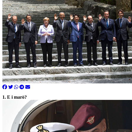
1. E i marò?