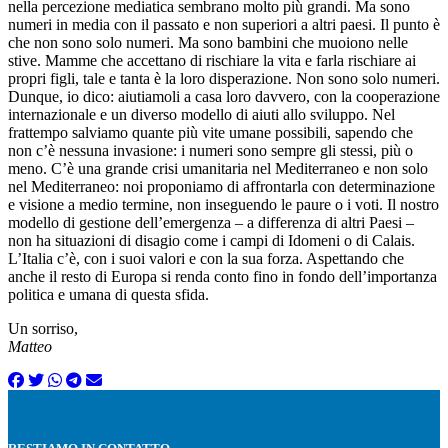
nella percezione mediatica sembrano molto più grandi. Ma sono
numeri in media con il passato e non superiori a altri paesi. Il punto è
che non sono solo numeri. Ma sono bambini che muoiono nelle
stive. Mamme che accettano di rischiare la vita e farla rischiare ai
propri figli, tale e tanta è la loro disperazione. Non sono solo numeri.
Dunque, io dico: aiutiamoli a casa loro davvero, con la cooperazione
internazionale e un diverso modello di aiuti allo sviluppo. Nel
frattempo salviamo quante più vite umane possibili, sapendo che
non c’è nessuna invasione: i numeri sono sempre gli stessi, più o
meno. C’è una grande crisi umanitaria nel Mediterraneo e non solo
nel Mediterraneo: noi proponiamo di affrontarla con determinazione
e visione a medio termine, non inseguendo le paure o i voti. Il nostro
modello di gestione dell’emergenza – a differenza di altri Paesi –
non ha situazioni di disagio come i campi di Idomeni o di Calais.
L’Italia c’è, con i suoi valori e con la sua forza. Aspettando che
anche il resto di Europa si renda conto fino in fondo dell’importanza
politica e umana di questa sfida.
Un sorriso,
Matteo