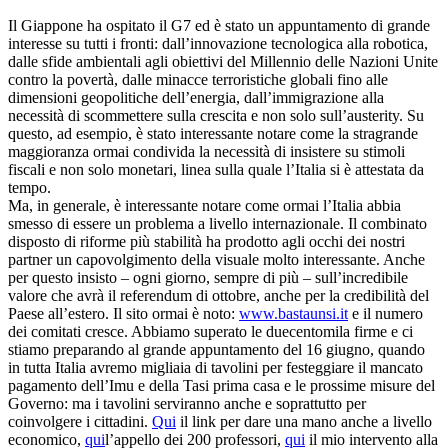
Il Giappone ha ospitato il G7 ed è stato un appuntamento di grande
interesse su tutti i fronti: dall’innovazione tecnologica alla robotica,
dalle sfide ambientali agli obiettivi del Millennio delle Nazioni Unite
contro la povertà, dalle minacce terroristiche globali fino alle
dimensioni geopolitiche dell’energia, dall’immigrazione alla
necessità di scommettere sulla crescita e non solo sull’austerity. Su
questo, ad esempio, è stato interessante notare come la stragrande
maggioranza ormai condivida la necessità di insistere su stimoli
fiscali e non solo monetari, linea sulla quale l’Italia si è attestata da
tempo.
Ma, in generale, è interessante notare come ormai l’Italia abbia
smesso di essere un problema a livello internazionale. Il combinato
disposto di riforme più stabilità ha prodotto agli occhi dei nostri
partner un capovolgimento della visuale molto interessante. Anche
per questo insisto – ogni giorno, sempre di più – sull’incredibile
valore che avrà il referendum di ottobre, anche per la credibilità del
Paese all’estero. Il sito ormai è noto:
www.bastaunsi.it
e il numero
dei comitati cresce. Abbiamo superato le duecentomila firme e ci
stiamo preparando al grande appuntamento del 16 giugno, quando
in tutta Italia avremo migliaia di tavolini per festeggiare il mancato
pagamento dell’Imu e della Tasi prima casa e le prossime misure del
Governo: ma i tavolini serviranno anche e soprattutto per
coinvolgere i cittadini.
Qui
il link per dare una mano anche a livello
economico,
qui
l’appello dei 200 professori,
qui
il mio intervento alla