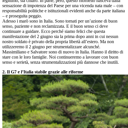
legittimo, sia chiaro. In parte, però, questo ritornello nasceva dalla
sensazione di impotenza del Paese per una vicenda nata male – con
responsabilità politiche e istituzionali evidenti anche da parte italiana
– e proseguita peggio.
Adesso i marò sono in Italia. Sono tornati per un’azione di buon
senso, paziente e non reclamizzata. E il buon senso ci deve
continuare a guidare. Ecco perché siamo felici che questa
manifestazione del 2 giugno sia la prima dopo anni in cui nessun
nostro soldato è privato della propria libertà all’estero. Ma non
utilizzeremo il 2 giugno per strumentalizzare alcunché.
Massimiliano e Salvatore sono di nuovo in Italia. Hanno il diritto di
stare con le loro famiglie. Noi continueremo a lavorare con buon
senso e serietà, senza strumentalizzazioni più dannose che inutili.
2. Il G7 e l’Italia stabile grazie alle riforme