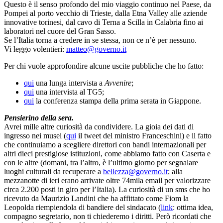
Questo è il senso profondo del mio viaggio continuo nel Paese, da
Pompei al porto vecchio di Trieste, dalla Etna Valley alle aziende
innovative torinesi, dal cavo di Terna a Scilla in Calabria fino ai
laboratori nel cuore del Gran Sasso.
Se l’Italia torna a credere in se stessa, non ce n’è per nessuno.
Vi leggo volentieri:
matteo@governo.it
Per chi vuole approfondire alcune uscite pubbliche che ho fatto:
qui
una lunga intervista a
Avvenire
;
qui
una intervista al TG5;
qui
la conferenza stampa della prima serata in Giappone.
Pensierino della sera.
Avrei mille altre curiosità da condividere. La gioia dei dati di
ingresso nei musei (
qui
il tweet del ministro Franceschini) e il fatto
che continuiamo a scegliere direttori con bandi internazionali per
altri dieci prestigiose istituzioni, come abbiamo fatto con Caserta e
con le altre (domani, tra l’altro, è l’ultimo giorno per segnalare
luoghi culturali da recuperare a
bellezza@governo.it
; alla
mezzanotte di ieri erano arrivate oltre 74mila email per valorizzare
circa 2.200 posti in giro per l’Italia). La curiosità di un sms che ho
ricevuto da Maurizio Landini che ha affittato come Fiom la
Leopolda riempiendola di bandiere del sindacato (
link
: ottima idea,
compagno segretario, non ti chiederemo i diritti. Però ricordati che