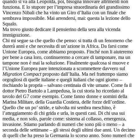
quando si va alla Leopolda, poi, bisogna innovare altrimenti non
funziona. E lo stupore per l’impresa straordinaria del grandissimo
Vincenzo Nibali che ha vinto un Giro d’Italia con un finale che
sembrava impossibile. Mai arrendersi, mai: questa la lezione dello
Squalo.
Ma trovo giusto dedicare il pensierino della sera alla vicenda
immigrazione.
Chi mi segue sa che quello che penso: si tratta di un fenomeno che
durerà anni e che necessita di un’azione in Africa. Da farsi come
Unione Europea, come abbiamo proposto. Finché non li aiuteremo
per bene a casa loro, continueremo a cercare di tamponare, ma un
tampone non è mai la soluzione. Finalmente qualcosa si muove e
l’Unione Europea pare intenzionata a scommettere davvero sul
Migration Compact
proposto dall’Italia. Ma nel frattempo siamo
orgogliosi di quelle italiane e quegli italiani che ogni giorno –
rischiando la propria – salvano centinaia di vite umane. Come fa il
dottor Pietro Bartolo a Lampedusa, la cui storia ho ricordato al
tavolo del G7 come esempio. Come fanno donne e uomini della
Marina Militare, della Guardia Costiera, delle forze dell’ordine.
Quello che un po’ stride, e talvolta mi sembra meschino, è
l’atteggiamento di chi grida e urla, in questi casi. Di chi usa sui
media, e non solo, parole come: sistema al collasso, emergenza,
invasione. Stiamo parlando di numeri che sono più o meno – a
seconda delle settimane – gli stessi degli ultimi due anni. Un decimo
di quelli che ha preso la Germania lo scorso anno. Sono numeri che