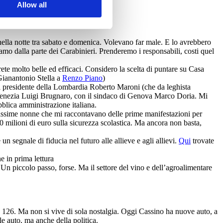
Allow all
do nella notte tra sabato e domenica. Volevano far male. E lo avrebbero
tiamo dalla parte dei Carabinieri. Prenderemo i responsabili, costi quel
e molto belle ed efficaci. Considero la scelta di puntare su Casa
 Gianantonio Stella a
Renzo Piano
)
 il presidente della Lombardia Roberto Maroni (che da leghista
di Venezia Luigi Brugnaro, con il sindaco di Genova Marco Doria. Mi
ubblica amministrazione italiana.
cissime nonne che mi raccontavano delle prime manifestazioni per
 milioni di euro sulla sicurezza scolastica. Ma ancora non basta,
un segnale di fiducia nel futuro alle allieve e agli allievi.
Qui
trovate
e in prima lettura
Un piccolo passo, forse. Ma il settore del vino e dell’agroalimentare
o 126. Ma non si vive di sola nostalgia. Oggi Cassino ha nuove auto, a
le auto, ma anche della politica.