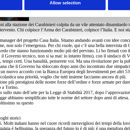
Allow selection
liani alla stazione dei Carabinieri colpita da un vile attentato dinamitar
ntervento. Chi colpisce l’Arma dei Carabinieri, colpisce l’Italia. E noi s
anager del progetto Casa Italia. Stiamo andando avanti con idee concret
one, non solo l’emergenza. Per chi vuole, qui c’è una bella intervista di
ce vedo che stanno funzionando molto più del previsto. Li ho firmati con
a il Governo tecnico, non si sa mai: io intanto firmo), con il sindaco 
ari, tempi certi. Una banalità, penserete voi. Ma una rivoluzione per la p
omana che il Governo ha sbloccato dopo anni (ho incontrato due simpati
o un nuovo accordo con la Banca Europea degli Investimenti per altri 530
colastica una priorità, voglio che tutti insieme facciamo ancora di più.
one più prestigiosi delle nostre forze dell’ordine e forze armate per dare 
o a Torino.
 sullo stato dell’arte per la Legge di Stabilità 2017, dopo l’approvazion
e abbiamo semplificato tutte le norme del settore dopo anni di attesa. 
ltissimo su questo
oghi storici
Molti italiani hanno nel cuore ricordi meravigliosi dei tempi della lor
talgia è bellissima, la speranza del futuro lo è di più: è una metafora del