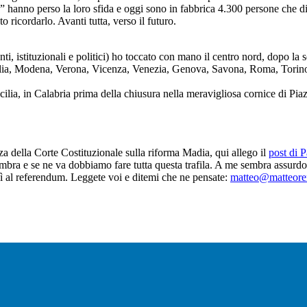
!” hanno perso la loro sfida e oggi sono in fabbrica 4.300 persone che di
o ricordarlo. Avanti tutta, verso il futuro.
ti, istituzionali e politici) ho toccato con mano il centro nord, dopo la 
ilia, Modena, Verona, Vicenza, Venezia, Genova, Savona, Roma, Torino,
lia, in Calabria prima della chiusura nella meravigliosa cornice di Pia
a della Corte Costituzionale sulla riforma Madia, qui allego il
post di P
 timbra e se ne va dobbiamo fare tutta questa trafila. A me sembra assur
 Sì al referendum. Leggete voi e ditemi che ne pensate:
matteo@matteoren