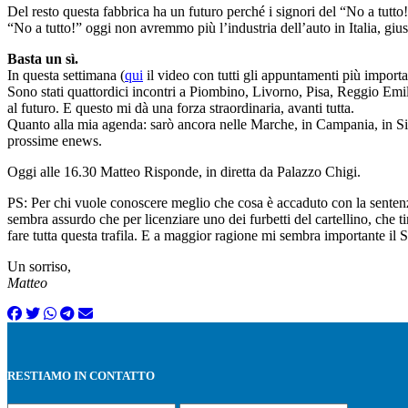
Del resto questa fabbrica ha un futuro perché i signori del “No a tutto
“No a tutto!” oggi non avremmo più l’industria dell’auto in Italia, giust
Basta un sì.
In questa settimana (
qui
il video con tutti gli appuntamenti più importan
Sono stati quattordici incontri a Piombino, Livorno, Pisa, Reggio Em
al futuro. E questo mi dà una forza straordinaria, avanti tutta.
Quanto alla mia agenda: sarò ancora nelle Marche, in Campania, in Sici
prossime enews.
Oggi alle 16.30 Matteo Risponde, in diretta da Palazzo Chigi.
PS: Per chi vuole conoscere meglio che cosa è accaduto con la sentenz
sembra assurdo che per licenziare uno dei furbetti del cartellino, che
fare tutta questa trafila. E a maggior ragione mi sembra importante il
Un sorriso,
Matteo
RESTIAMO IN CONTATTO