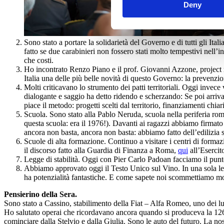
Deny
Sono stato a portare la solidarietà del Governo e di tutti gli Ita
fatto se due carabinieri non fossero stati molto tempestivi nell’i
che costi.
Ho incontrato Renzo Piano e il prof. Giovanni Azzone, project m
Italia una delle più belle novità di questo Governo: la prevenzi
Molti criticavano lo strumento dei patti territoriali. Oggi inve
dialogante e saggio ha detto ridendo e scherzando: Se poi arriv
piace il metodo: progetti scelti dal territorio, finanziamenti chi
Scuola. Sono stato alla Pablo Neruda, scuola nella periferia r
questa scuola: era il 1976!). Davanti ai ragazzi abbiamo firmat
ancora non basta, ancora non basta: abbiamo fatto dell’edilizia s
Scuole di alta formazione. Continuo a visitare i centri di formazi
il discorso fatto alla Guardia di Finanza a Roma,
qui
all’Esercit
Legge di stabilità. Oggi con Pier Carlo Padoan facciamo il punto
Abbiamo approvato oggi il Testo Unico sul Vino. In una sola legg
ha potenzialità fantastiche. E come sapete noi scommettiamo mo
Pensierino della Sera.
Sono stato a Cassino, stabilimento della Fiat – Alfa Romeo, uno dei lu
Ho salutato operai che ricordavano ancora quando si produceva la 126. 
cominciare dalla Stelvio e dalla Giulia. Sono le auto del futuro. La nos