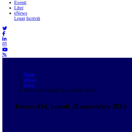
Eventi
Libri
eNews
Leggi
Iscriviti
Home
eNews
Leggi
Enews 454, lunedì 28 novembre 2016
Enews 454, lunedì 28 novembre 2016