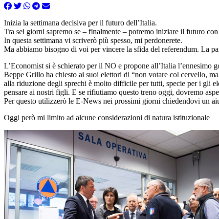
Inizia la settimana decisiva per il futuro dell’Italia.
Tra sei giorni sapremo se – finalmente – potremo iniziare il futuro con 
In questa settimana vi scriverò più spesso, mi perdonerete.
Ma abbiamo bisogno di voi per vincere la sfida del referendum. La parti
L’Economist si è schierato per il NO e propone all’Italia l’ennesimo g
Beppe Grillo ha chiesto ai suoi elettori di “non votare col cervello, m
alla riduzione degli sprechi è molto difficile per tutti, specie per i gl
pensare ai nostri figli. E se rifiutiamo questo treno oggi, dovremo aspe
Per questo utilizzerò le E-News nei prossimi giorni chiedendovi un ai
Oggi però mi limito ad alcune considerazioni di natura istituzionale