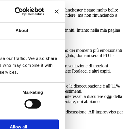
rto organizzato da Ariana Grande a Manchester è stato molto bello:
va generazione risponda sapendosi difendere, ma non rinunciando a
la Terrazza PD insieme al ministro Minniti. Intanto nella mia pagina
About
ordinario accordo sul clima è stato uno dei momenti più emozionanti
ordo e gli obiettivi che l’Italia ha siglato, domani sera il PD ha
se our traffic. We also share
e un messaggio di
ers who may combine it with
faremo seguire a questa iniziativa la presentazione di mozioni
ra alle 18.30 la Terrazza PD con Ermete Realacci e altri ospiti.
 services.
 il primo trimestre ha fatto più 0,4% e la disoccupazione è all’11%
ia 4.0 e i progetti su Periferie e Investimenti.
Marketing
el Paese: ecco perché noi non siamo interessati a discutere oggi della
a al TG1
. Noi non abbiamo fretta di votare, noi abbiamo
dei Bonus riprenderemo presto la discussione. All’improvviso per
Allow all