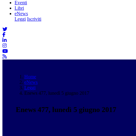
Eventi
Libri
eNews
Leggi
Iscriviti
Home
eNews
Leggi
Enews 477, lunedì 5 giugno 2017
Enews 477, lunedì 5 giugno 2017