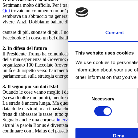
Settimana molto difficile. Per i tragici eventi di Londra, soprattutto.
Qui
trovate un commento un po’ pensieroso, da padre prima ancora che d
sembrava un abbraccio tra generazioni nel nome della musica. Perché i
vivere. Anzi. Dobbiamo ballare di più,
cantare di più, suonare di più. I nostri valori si difendono vivendo, n
Consent
Facebook è in corso un bel dibattito su questo tema, vi leggo volentier
2. In difesa del futuro
This website uses cookies
Il Presidente Trump ha comunicato la decisione americana di non rispe
della mia esperienza al Governo: era evidente, infatti, che stessimo fac
We use cookies to personalis
organizzato 100 fiaccolate (troverete l’elenco sul sito del PD domani)
information about your use of
unità e di rispetto verso l’ambiente. In difesa del futuro, tutto qui. B
parlamentari sulla strategia energetica nazionale e di ordini del giorno
other information that you’ve
3. Il segno più sui dati Istat
Consent
Quando le cose vanno meglio i dati Istat non fanno rumore. Grazie alle
(scesa di oltre due punti), mentre quella giovanile è al 34% (scesa di ol
Necessary
Selection
La strada è ancora lunga. Ma questi dati economici dimostrano che la le
data delle elezioni, ma ci basta che la prossima legge di bilancio conti
fretta di abbassare le tasse, tutto qui.
Segnalo anche una corposa
intervista economica
al Sole 24 Ore e
ques
alcuni la parola Bonus è diventata negativa. Forse preferivano
continuare con i Malus del passato?
Deny