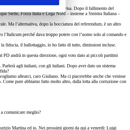
o che bisognava fare una legge condivisa. Dopo il fallimento del
ue Stelle, Forza Italia e Lega Nord – insieme a Sinistra Italiana –
ale. Ma l’alternativa, dopo la bocciatura del referendum, è un altro
tro l’Italicum perché dava troppo potere con l’uomo solo al comando e
fiducia, il ballottaggio, io ho fatto di tutto, dimissioni incluse.
 PD andrà in questa direzione, ogni voto dato ai piccoli partitini
. Parlerà agli italiani, con gli italiani. Dopo aver dato un sistema
sfida?
on vogliamo allearci, caro Giuliano. Ma ci piacerebbe anche che venisse
no. Come pure abbiamo fatto molto altro, dalla lotta alla corruzione con
i
o a comunicare meglio?
urizio Martina ed io. Nei prossimi giorni da qui a venerdi: Luigi