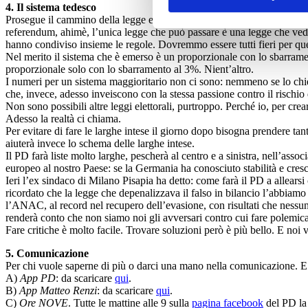
4. Il sistema tedesco
Prosegue il cammino della legge elettorale alla Camera. Ribadisco il co
referendum, ahimè, l’unica legge che può passare è una legge che veda 
hanno condiviso insieme le regole. Dovremmo essere tutti fieri per ques
Nel merito il sistema che è emerso è un proporzionale con lo sbarramen
proporzionale solo con lo sbarramento al 3%. Nient’altro.
I numeri per un sistema maggioritario non ci sono: nemmeno se lo chie
che, invece, adesso inveiscono con la stessa passione contro il rischio
Non sono possibili altre leggi elettorali, purtroppo. Perché io, per crea
Adesso la realtà ci chiama.
Per evitare di fare le larghe intese il giorno dopo bisogna prendere ta
aiuterà invece lo schema delle larghe intese.
Il PD farà liste molto larghe, pescherà al centro e a sinistra, nell’assoc
europeo al nostro Paese: se la Germania ha conosciuto stabilità e cresc
Ieri l’ex sindaco di Milano Pisapia ha detto: come farà il PD a allears
ricordato che la legge che depenalizzava il falso in bilancio l’abbiamo
l’ANAC, al record nel recupero dell’evasione, con risultati che nessun a
renderà conto che non siamo noi gli avversari contro cui fare polemi
Fare critiche è molto facile. Trovare soluzioni però è più bello. E noi v
5. Comunicazione
Per chi vuole saperne di più o darci una mano nella comunicazione.
A)
App PD
: da scaricare
qui
.
B)
App Matteo Renzi
: da scaricare
qui
.
C)
Ore NOVE
. Tutte le mattine alle 9 sulla
pagina facebook
del PD la 