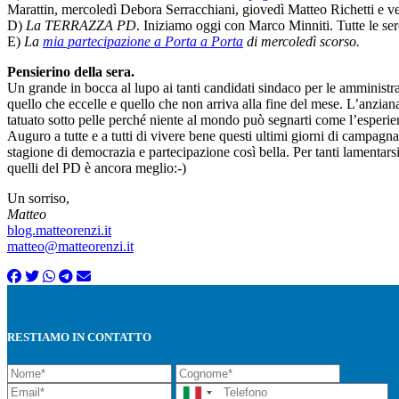
Marattin, mercoledì Debora Serracchiani, giovedì Matteo Richetti e ve
D)
La TERRAZZA PD
. Iniziamo oggi con Marco Minniti. Tutte le sere
E)
La
mia partecipazione a Porta a Porta
di mercoledì scorso.
Pensierino della sera.
Un grande in bocca al lupo ai tanti candidati sindaco per le amministra
quello che eccelle e quello che non arriva alla fine del mese. L’anziana
tatuato sotto pelle perché niente al mondo può segnarti come l’esperienz
Auguro a tutte e a tutti di vivere bene questi ultimi giorni di campagna
stagione di democrazia e partecipazione così bella. Per tanti lamentarsi
quelli del PD è ancora meglio:-)
Un sorriso,
Matteo
blog.matteorenzi.it
matteo@matteorenzi.it
RESTIAMO IN CONTATTO