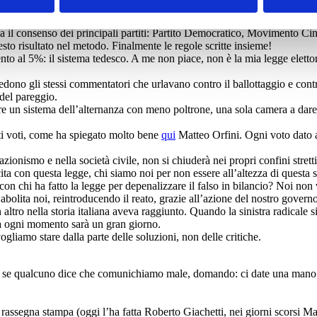
ncetto: gli stessi che ci hanno criticato per mesi sull’Italicum dicevan
il consenso dei principali partiti: Partito Democratico, Movimento Cinq
to risultato nel metodo. Finalmente le regole scritte insieme!
to al 5%: il sistema tedesco. A me non piace, non è la mia legge elettor
dono gli stessi commentatori che urlavano contro il ballottaggio e con
 del pareggio.
re un sistema dell’alternanza con meno poltrone, una sola camera a dare la 
nti voti, come ha spiegato molto bene
qui
Matteo Orfini. Ogni voto dato al
iazionismo e nella società civile, non si chiuderà nei propri confini stretti
ita con questa legge, chi siamo noi per non essere all’altezza di questa 
i con chi ha fatto la legge per depenalizzare il falso in bilancio? Noi n
 abolita noi, reintroducendo il reato, grazie all’azione del nostro gover
ltro nella storia italiana aveva raggiunto. Quando la sinistra radicale s
ca ogni momento sarà un gran giorno.
ogliamo stare dalla parte delle soluzioni, non delle critiche.
 E se qualcuno dice che comunichiamo male, domando: ci date una man
rassegna stampa (oggi l’ha fatta Roberto Giachetti, nei giorni scorsi Ma