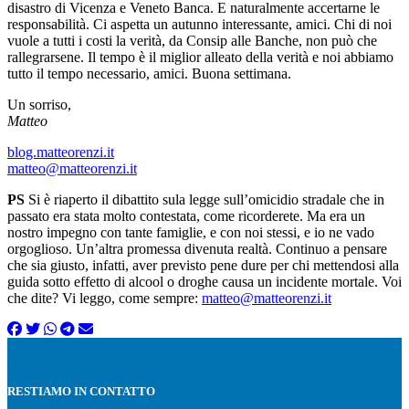
disastro di Vicenza e Veneto Banca. E naturalmente accertarne le
responsabilità. Ci aspetta un autunno interessante, amici. Chi di noi
vuole a tutti i costi la verità, da Consip alle Banche, non può che
rallegrarsene. Il tempo è il miglior alleato della verità e noi abbiamo
tutto il tempo necessario, amici. Buona settimana.
Un sorriso,
Matteo
blog.matteorenzi.it
matteo@matteorenzi.it
PS
Si è riaperto il dibattito sula legge sull’omicidio stradale che in
passato era stata molto contestata, come ricorderete. Ma era un
nostro impegno con tante famiglie, e con noi stessi, e io ne vado
orgoglioso. Un’altra promessa divenuta realtà. Continuo a pensare
che sia giusto, infatti, aver previsto pene dure per chi mettendosi alla
guida sotto effetto di alcool o droghe causa un incidente mortale. Voi
che dite? Vi leggo, come sempre:
matteo@matteorenzi.it
RESTIAMO IN CONTATTO