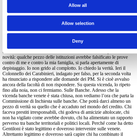
su Il Foglio di ieri.
Allow all
Pensierino della sera.
C’è una parola che mi torna alla mente
prepotente in questi giorni. E riguarda alcuni dei presunti scandali
Allow selection
che ci hanno lambito nel corso dei mesi, a cominciare da Consip e
Banche. Prima vicenda: il presunto scandalo che vede indagate
alcune persone a me vicine per reati quali “concorso esterno in
traffico d’influenza” e “rivelazione di segreto”. Da mesi dico la
Deny
stessa cosa. Noi abbiamo fiducia nei magistrati e il tempo dovrà
darci la
verità
. Nelle ultime settimane è emersa una inquietante
novità: qualche pezzo delle istituzioni avrebbe falsificato le prove
contro di me e contro la mia famiglia, si parla apertamente di
depistaggio. Io non grido al complotto. Io chiedo la verità. Ieri il
Colonnello dei Carabinieri, indagato per falso, per la seconda volta
ha rinunciato a rispondere alle domande dei PM. Si è cioè avvalso
ancora della facoltà di non rispondere. Su questa vicenda, lo ripeto
fino alla noia, non ci fermiamo. Sulle Banche. Adesso che la
vicenda banche venete è stata chiusa, non vediamo l’ora che parta la
Commissione di Inchiesta sulle banche. Che potrà darci almeno un
pezzo di verità su quello che è accaduto nel mondo del credito. Chi
faceva prestiti irresponsabili, chi godeva di amicizie altolocate, chi
non ha vigilato come avrebbe dovuto, chi ha alimentato un rapporto
perverso tra banche territoriali e politici locali. Perché come ha detto
Gentiloni è stato legittimo e doveroso intervenire sulle venete.
Altrettanto legittimo e doveroso sarà capire chi ha combinato il