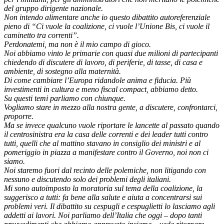
del gruppo dirigente nazionale.
Non intendo alimentare anche io questo dibattito autoreferenziale
pieno di “Ci vuole la coalizione, ci vuole l’Unione Bis, ci vuole il
caminetto tra correnti”.
Perdonatemi, ma non è il mio campo di gioco.
Noi abbiamo vinto le primarie con quasi due milioni di partecipanti
chiedendo di discutere di lavoro, di periferie, di tasse, di casa e
ambiente, di sostegno alla maternità.
Di come cambiare l’Europa ridandole anima e fiducia. Più
investimenti in cultura e meno fiscal compact, abbiamo detto.
Su questi temi parliamo con chiunque.
Vogliamo stare in mezzo alla nostra gente, a discutere, confrontarci,
proporre.
Ma se invece qualcuno vuole riportare le lancette al passato quando
il centrosinistra era la casa delle correnti e dei leader tutti contro
tutti, quelli che al mattino stavano in consiglio dei ministri e al
pomeriggio in piazza a manifestare contro il Governo, noi non ci
siamo.
Noi staremo fuori dal recinto delle polemiche, non litigando con
nessuno e discutendo solo dei problemi degli italiani.
Mi sono autoimposto la moratoria sul tema della coalizione, la
suggerisco a tutti: fa bene alla salute e aiuta a concentrarsi sui
problemi veri. Il dibattito su cespugli e cespuglietti lo lasciamo agli
addetti ai lavori. Noi parliamo dell’Italia che oggi – dopo tanti