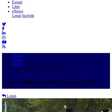
Eventi
Libri
eNews
Leggi
Iscriviti
Home
eNews
Leggi
Enews 480, martedì 27 giugno 2017
Enews 480, martedì 27 giugno 2017
Leggi