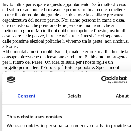
Invito tutti a partecipare a questo appuntamento. Sarà molto diverso
dal solito e sarà anche l’occasione per iniziare finalmente a mettere
in rete il patrimonio più grande che abbiamo: la capillare presenza
organizzativa del nostro partito. Noi siamo persone in carne e ossa,
che ci credono, che prendono ferie per dare una mano, che si
mettono in gioco. Ma tutti noi dobbiamo aprire le finestre, uscire di
casa, stare nelle piazze, in rete e nella rete. I mesi che ci separano
dalle prossime elezioni politiche li vivremo tra la gente, non rinchiusi
a Roma.
Abbiamo dalla nostra molti risultati, qualche errore, ma finalmente la
consapevolezza che qualcosa può cambiare. E abbiamo un progetto
per il futuro del Paese. Un’idea di Italia per i nostri figli e un
progetto per rendere l’Europa più forte e popolare. Spostiamo il
dibattito dalle alchimie politiche ai contenuti. E vedrete che
scatteranno le altrui contraddizioni.
A chi ci fa l’esame del sangue per capire quanto siamo di sinistra,
rispondiamo che fare ciò che abbiamo fatto e stiamo facendo su
Consent
Details
About
pensioni, periferie, povertà, lavoro, tasse è giusto, prima ancora che
di sinistra. Giusto.
Non so se è di sinistra, ma è giusto mandare in pensione prima chi
ha subito le penalizzazioni della Legge Fornero.
This website uses cookies
Non so se è di sinistra, ma è giusto mettere più soldi sulle
marginalità, a cominciare da povertà e periferie.
We use cookies to personalise content and ads, to provide s
Non so se è di sinistra, ma è giusto creare 854.000 posti di lavoro, di