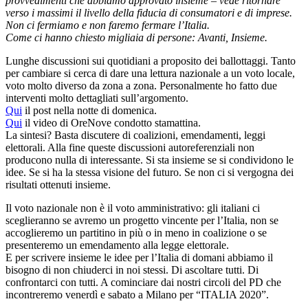
provvedimenti che abbiamo approvato insieme – vede ritornare
verso i massimi il livello della fiducia di consumatori e di imprese.
Non ci fermiamo e non faremo fermare l’Italia.
Come ci hanno chiesto migliaia di persone: Avanti, Insieme.
Lunghe discussioni sui quotidiani a proposito dei ballottaggi. Tanto
per cambiare si cerca di dare una lettura nazionale a un voto locale,
voto molto diverso da zona a zona. Personalmente ho fatto due
interventi molto dettagliati sull’argomento.
Qui
il post nella notte di domenica.
Qui
il video di OreNove condotto stamattina.
La sintesi? Basta discutere di coalizioni, emendamenti, leggi
elettorali. Alla fine queste discussioni autoreferenziali non
producono nulla di interessante. Si sta insieme se si condividono le
idee. Se si ha la stessa visione del futuro. Se non ci si vergogna dei
risultati ottenuti insieme.
Il voto nazionale non è il voto amministrativo: gli italiani ci
sceglieranno se avremo un progetto vincente per l’Italia, non se
accoglieremo un partitino in più o in meno in coalizione o se
presenteremo un emendamento alla legge elettorale.
E per scrivere insieme le idee per l’Italia di domani abbiamo il
bisogno di non chiuderci in noi stessi. Di ascoltare tutti. Di
confrontarci con tutti. A cominciare dai nostri circoli del PD che
incontreremo venerdì e sabato a Milano per “ITALIA 2020”.