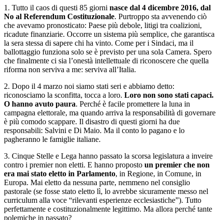
1. Tutto il caos di questi 85 giorni
nasce dal 4 dicembre 2016, dal
No al Referendum Costituzionale
. Purtroppo sta avvenendo ciò
che avevamo pronosticato: Paese più debole, litigi tra coalizioni,
ricadute finanziarie. Occorre un sistema più semplice, che garantisca
la sera stessa di sapere chi ha vinto. Come per i Sindaci, ma il
ballottaggio funziona solo se è previsto per una sola Camera. Spero
che finalmente ci sia l’onestà intellettuale di riconoscere che quella
riforma non serviva a me: serviva all’Italia.
2. Dopo il 4 marzo noi siamo stati seri e abbiamo detto:
riconosciamo la sconfitta, tocca a loro.
Loro non sono stati capaci.
O hanno avuto paura
. Perché è facile promettere la luna in
campagna elettorale, ma quando arriva la responsabilità di governare
è più comodo scappare. Il disastro di questi giorni ha due
responsabili: Salvini e Di Maio. Ma il conto lo pagano e lo
pagheranno le famiglie italiane.
3. Cinque Stelle e Lega hanno passato la scorsa legislatura a inveire
contro i premier non eletti. E hanno proposto
un premier che non
era mai stato eletto in Parlamento
, in Regione, in Comune, in
Europa. Mai eletto da nessuna parte, nemmeno nel consiglio
pastorale (se fosse stato eletto lì, lo avrebbe sicuramente messo nel
curriculum alla voce “rilevanti esperienze ecclesiastiche”). Tutto
perfettamente e costituzionalmente legittimo. Ma allora perché tante
polemiche in passato?