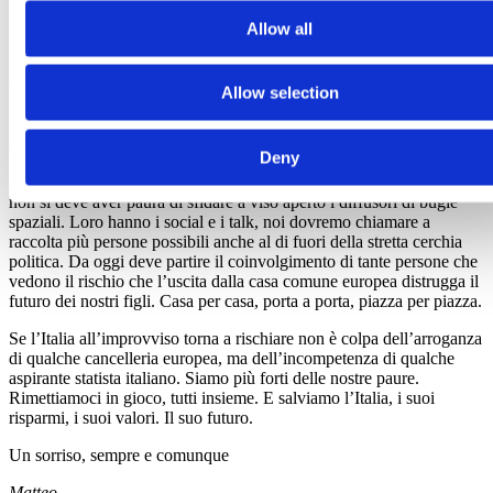
fake news e chi porterà numeri, fatti, argomenti. Sarà una battaglia
tra chi mette in discussione l’appartenenza atlantica dell’Italia e chi
Allow all
non vuole cambiare una linea di politica estera che l’Italia segue da
70 anni. Sarà una battaglia tra chi scommette sull’antipolitica e chi
crede nella politica.
Allow selection
10. Il PD
non deve perdere neanche un secondo a litigare, ma
offrire un’alternativa credibile. Repubblicana.
Se gli estremisti
Deny
vinceranno l’imminente sfida elettorale il conto lo pagheranno le
famiglie, i piccoli imprenditori, i giovani, i pensionati, il popolo. E
non si deve aver paura di sfidare a viso aperto i diffusori di bugie
spaziali. Loro hanno i social e i talk, noi dovremo chiamare a
raccolta più persone possibili anche al di fuori della stretta cerchia
politica. Da oggi deve partire il coinvolgimento di tante persone che
vedono il rischio che l’uscita dalla casa comune europea distrugga il
futuro dei nostri figli. Casa per casa, porta a porta, piazza per piazza.
Se l’Italia all’improvviso torna a rischiare non è colpa dell’arroganza
di qualche cancelleria europea, ma dell’incompetenza di qualche
aspirante statista italiano. Siamo più forti delle nostre paure.
Rimettiamoci in gioco, tutti insieme. E salviamo l’Italia, i suoi
risparmi, i suoi valori. Il suo futuro.
Un sorriso, sempre e comunque
Matteo