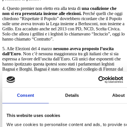
4. Questo premier non eletto era alla testa di
una coalizione che
non si era presentata insieme alle elezioni.
Perché quelli che oggi
chiedono “Rispettate il Popolo” dovrebbero ricordare che il Popolo
sulle urne aveva trovato la Lega insieme a Berlusconi, non insieme a
Grillo. Era accaduto anche nel 2013 con PD, NCD, Scelta Civica.
Solo che allora i grillini e i leghisti lo chiamavano “Inciucio”, oggi lo
hanno chiamato “Contratto”.
5. Alle Elezioni del 4 marzo
nessuno aveva proposto l’uscita
dall’Euro
. Non c’è nessuna maggioranza tra gli italiani che si sia
espressa a favore dell’uscita dall’Euro. Gli unici due esponenti che
hanno ipotizzato questa ipotesi sono stati i parlamentari leghisti
Bagnai e Borghi. Bagnai è stato sconfitto nel collegio di Firenze dal
sottoscritto. Borghi è stato sconfitto nel collegio di Siena da Padoan.
Chi vuole uscire dall’Euro lo deve dire prima delle elezioni, non
dopo.
6. Ipotizzare l’uscita dall’Euro, con un piano B studiato anche dal
Consent
Details
About
candidato Ministro, ha
creato un disastro finanziario per l’Italia
.
L’ipotesi di non restituire 250 miliardi di Euro di debito pubblico,
l’idea di creare una sorta di moneta parallela ha dato l’idea di un
Paese allo sbando. Il Presidente della Repubblica ha esercitato le sue
This website uses cookies
prerogative costituzionali come tutti gli altri suoi predecessori hanno
We use cookies to personalise content and ads, to provide s
fatto in più di una circostanza e io ne sono testimone anche