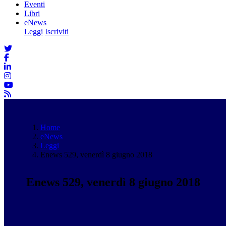
Eventi
Libri
eNews
Leggi
Iscriviti
Home
eNews
Leggi
Enews 529, venerdì 8 giugno 2018
Enews 529, venerdì 8 giugno 2018