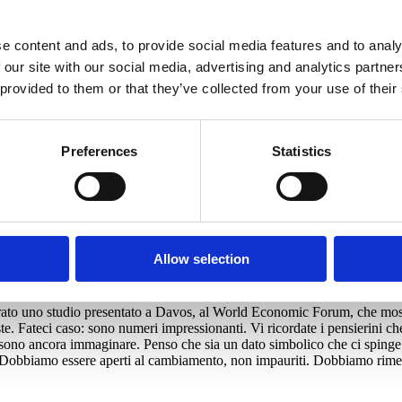
a
r, vicepremier e ministri parlano tanto. Annunciano sempre. Commentano
e content and ads, to provide social media features and to analy
iamo radicalmente un’altra cosa.
Qui
trovate il mio intervento. Che ne p
 our site with our social media, advertising and analytics partn
do dei 50 anni della morte di Robert Kennedy. Per me è stata un’emozio
 provided to them or that they’ve collected from your use of their
obby sul PIL?). Ho avuto l’onore di salire sul palco con il
Presidente Cl
della marcia di Selma per il diritto di voto alle persone di colore in Al
ai, anche in questa stagione, soprattutto in questa stagione.
all’estero. Funziona così: se vado all’estero la critica è perché non ci s
Preferences
Statistics
tti: per il momento ho il 100% dei voti espressi in Senato, diciassette su
cui parteciperò nel mio collegio cominciando da Palazzo Vecchio dove o
to Villa Lorenzi. Si tratta di una grande sfida educativa che da anni comb
gli Assi si correrà una staffetta per raccogliere fondi per l’Associazion
 vuole scendere in pista per la staffetta di beneficenza è il benvenuto: 
Allow selection
trato uno studio presentato a Davos, al World Economic Forum, che mos
te. Fateci caso: sono numeri impressionanti. Vi ricordate i pensierini 
ono ancora immaginare. Penso che sia un dato simbolico che ci spinge a
 Dobbiamo essere aperti al cambiamento, non impauriti. Dobbiamo rimette