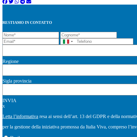
RESTIAMO IN CONTATTO
Regione
Sigla provincia
INVIA
x
Letta l’informativa
resa ai sensi dell’art. 13 del GDPR e della normativ
per la gestione della iniziativa promossa da Italia Viva, compreso l’in