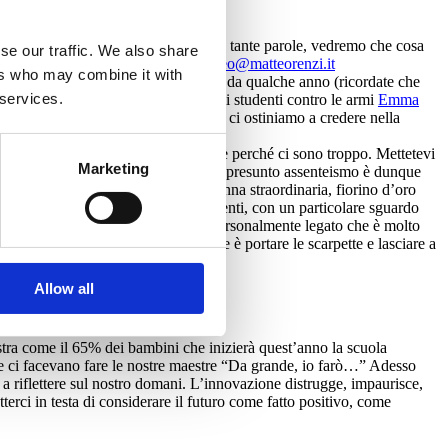
 tutto. Hanno promesso la luna: dopo tante parole, vedremo che cosa
se our traffic. We also share
ensate? Sempre la solita email:
matteo@matteorenzi.it
ers who may combine it with
ne fortissima come sa chi mi conosce da qualche anno (ricordate che
 services.
inton
,
Joe Kennedy jr
, la leader degli studenti contro le armi
Emma
abama. In tempi di antipolitica, noi ci ostiniamo a credere nella
ono mai. Se resto in Italia la critica è perché ci sono troppo. Mettetevi
Marketing
 diciassette, il 100% delle votazioni. Il presunto assenteismo è dunque
ggi alle 18.30 festeggeremo una donna straordinaria, fiorino d’oro
atte contro le fragilità degli adolescenti, con un particolare sguardo
e Trisomia 21, una realtà a cui sono personalmente legato che è molto
si corrono i 400 metri. L’importante è portare le scarpette e lasciare a
Allow all
tra come il 65% dei bambini che inizierà quest’anno la scuola
che ci facevano fare le nostre maestre “Da grande, io farò…” Adesso
 riflettere sul nostro domani. L’innovazione distrugge, impaurisce,
rci in testa di considerare il futuro come fatto positivo, come