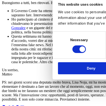
Buongiorno a tutti, ben ritrovati. E-News super sintetica, per una volt
This website uses cookies
Il Governo Conte ha ottenuto la fiducia. Tutti i giorni premie
We use cookies to personalis
sapranno fare. Intervenendo in Senato ho spiegato perché noi s
information about your use of
Ho partecipato al cimitero di Arlington alla cerimonia in ricor
other information that you’ve
chiudevamo le presentazioni del libro “Fuori” con il brano di B
Gonzalez
e un gigante del nostro tempo come John Lewis, l’uomo 
politica, nella buona politica. L’eredità di RFK è più viva che m
Consent
Questa settimana mi hanno criticato perché ho fatto alcuni viaggi 
Necessary
Selection
d’accordo, vorrei dire ai miei critici. Vorrei però rassicurare tu
l’ennesima fake news. Nel frattempo segnalo alcune iniziative 
della nostra città: mi riferisco a Zaira, cuore e anima del proget
sulla lotta alle tossicodipendenze. Domani invece sulla pista de
impegnata per le ragazze e i ragazzi con la sindrome di Down. Chi
casa le polemiche. Altro che due mesi di convegni all’estero:-)
Deny
Un sorriso,
Matteo
PS: nei giorni scorsi una deputata molto brava, Lisa Noja, mi ha mos
elementare è destinato a fare un lavoro che al momento, oggi, non esis
due bimbi su tre faranno un mestiere che oggi semplicemente non poss
scuote. Ma l’innovazione crea: opportunità, posti di lavoro, speranze.
possibilità. E non solo come minaccia. Proviamoci insieme.