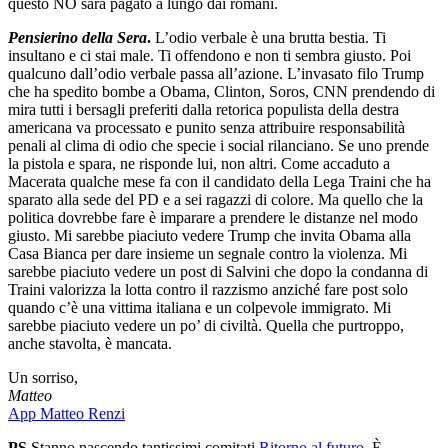
questo NO sarà pagato a lungo dai romani.
Pensierino della Sera
.
L’odio verbale è una brutta bestia. Ti
insultano e ci stai male. Ti offendono e non ti sembra giusto. Poi
qualcuno dall’odio verbale passa all’azione. L’invasato filo Trump
che ha spedito bombe a Obama, Clinton, Soros, CNN prendendo di
mira tutti i bersagli preferiti dalla retorica populista della destra
americana va processato e punito senza attribuire responsabilità
penali al clima di odio che specie i social rilanciano. Se uno prende
la pistola e spara, ne risponde lui, non altri. Come accaduto a
Macerata qualche mese fa con il candidato della Lega Traini che ha
sparato alla sede del PD e a sei ragazzi di colore. Ma quello che la
politica dovrebbe fare è imparare a prendere le distanze nel modo
giusto. Mi sarebbe piaciuto vedere Trump che invita Obama alla
Casa Bianca per dare insieme un segnale contro la violenza. Mi
sarebbe piaciuto vedere un post di Salvini che dopo la condanna di
Traini valorizza la lotta contro il razzismo anziché fare post solo
quando c’è una vittima italiana e un colpevole immigrato. Mi
sarebbe piaciuto vedere un po’ di civiltà. Quella che purtroppo,
anche stavolta, è mancata.
Un sorriso,
Matteo
App Matteo Renzi
PS
Stanno nascendo tantissimi comitati
Ritorno al futuro
. È