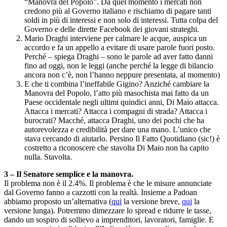
“Manovra del Popolo”. Da quel momento i mercati non
credono più al Governo italiano e rischiamo di pagare tanti
soldi in più di interessi e non solo di interessi. Tutta colpa del
Governo e delle dirette Facebook dei giovani strateghi.
Mario Draghi interviene per calmare le acque, auspica un
accordo e fa un appello a evitare di usare parole fuori posto.
Perché – spiega Draghi – sono le parole ad aver fatto danni
fino ad oggi, non le leggi (anche perché la legge di bilancio
ancora non c’è, non l’hanno neppure presentata, al momento)
E che ti combina l’ineffabile Gigino? Anziché cambiare la
Manovra del Popolo, l’atto più masochista mai fatto da un
Paese occidentale negli ultimi quindici anni, Di Maio attacca.
Attacca i mercati? Attacca i compagni di strada? Attacca i
burocrati? Macché, attacca Draghi, uno dei pochi che ha
autorevolezza e credibilità per dare una mano. L’unico che
stava cercando di aiutarlo. Persino Il Fatto Quotidiano (sic!) è
costretto a riconoscere che stavolta Di Maio non ha capito
nulla. Stavolta.
3 – Il Senatore semplice e la manovra.
Il problema non è il 2.4%. Il problema è che le misure annunciate
dal Governo fanno a cazzotti con la realtà. Insieme a Padoan
abbiamo proposto un’alternativa (
qui
la versione breve,
qui
la
versione lunga). Potremmo dimezzare lo spread e ridurre le tasse,
dando un sospiro di sollievo a imprenditori, lavoratori, famiglie. E