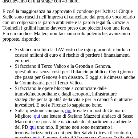
discutevamo di una strage con 43 morti.
E così la maggioranza ha approvato il condono per Ischia: i Cinque
Stelle sono riusciti nell’impresa di cancellare dal proprio vocabolario
con un colpo solo la parola ambiente e la parola legalità. Grazie a
Toninelli i grillini hanno davvero preso due piccioni con una fava.
E a chi mi dice: Matteo, non facciamo solo polemiche, avanziamo
proposte, rispondo:
Si sblocchi subito la TAV visto che ogni giorno di ritardo ci
costerà milioni di euro e il rischio di perdere i finanziamenti
europei.
Si facciano il Terzo Valico e la Gronda a Genova,
quest’ultima senza costi per il bilancio pubblico. Ogni giorno
che passa per Genova è un disastro. E oggi si è dimessa anche
la Commissaria per il Terzo Valico.
Si facciano le opere bloccate a cominciare dalle
tramvie/metropolitane e dagli aeroporti, infrastrutture
strategiche per la qualità della vita e per la capacità di attrarre
investitori. E noi a Firenze lo sappiamo bene.
Sulla questione campana,
qui
trovate un post di Gennaro
Migliore,
qui
una lettera di Stefano Mazzetti sindaco di Sasso
Marconi e responsabile nazionale del dipartimento ambiente
del PD
qui
uno mio. Il punto non sono nemmeno i
termovalorizzatori (su cui peraltro Salvini diceva il contrario,