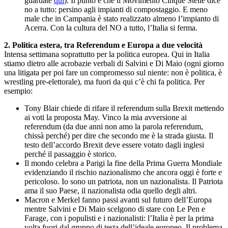
guardate
qui
). Il punto è che il Movimento Cinque Stelle dice
no a tutto: persino agli impianti di compostaggio. E meno
male che in Campania è stato realizzato almeno l’impianto di
Acerra. Con la cultura del NO a tutto, l’Italia si ferma.
2. Politica estera, tra Referendum e Europa a due velocità
Intensa settimana soprattutto per la politica europea. Qui in Italia
stiamo dietro alle acrobazie verbali di Salvini e Di Maio (ogni giorno
una litigata per poi fare un compromesso sul niente: non è politica, è
wrestling pre-elettorale), ma fuori da qui c’è chi fa politica. Per
esempio:
Tony Blair chiede di rifare il referendum sulla Brexit mettendo
ai voti la proposta May. Vinco la mia avversione ai
referendum (da due anni non amo la parola referendum,
chissà perché) per dire che secondo me è la strada giusta. Il
testo dell’accordo Brexit deve essere votato dagli inglesi
perché il passaggio è storico.
Il mondo celebra a Parigi la fine della Prima Guerra Mondiale
evidenziando il rischio nazionalismo che ancora oggi è forte e
pericoloso. Io sono un patriota, non un nazionalista. Il Patriota
ama il suo Paese, il nazionalista odia quello degli altri.
Macron e Merkel fanno passi avanti sul futuro dell’Europa
mentre Salvini e Di Maio scelgono di stare con Le Pen e
Farage, con i populisti e i nazionalisti: l’Italia è per la prima
volta fuori dal gruppo di testa dell’ideale europeo. Il problema