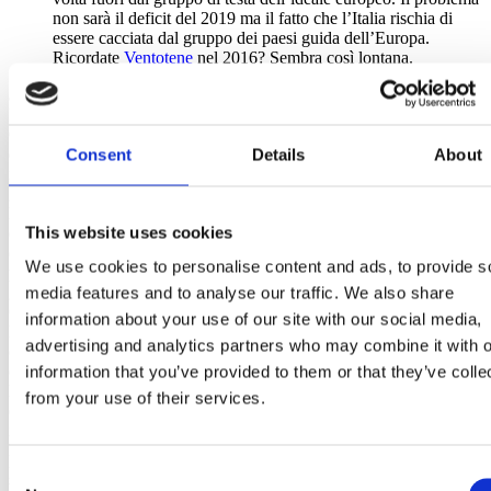
non sarà il deficit del 2019 ma il fatto che l’Italia rischia di
essere cacciata dal gruppo dei paesi guida dell’Europa.
Ricordate
Ventotene
nel 2016? Sembra così lontana.
3. Travaglio, la Gruber e Di Battista.
Per la seconda volta in meno di un mese, il direttore del Fatto
Quotidiano Marco Travaglio è stato condannato in un procedimento
contro mio padre: questa volta per 50.000 euro. Sulle condanne
Consent
Details
About
insomma Travaglio 2 – Renzi senior 0. Quanto fango ci hanno
gettato addosso, quanto fango!
Purtroppo una condanna non restituisce la serenità, la gioia, le
This website uses cookies
emozioni perse in questi anni. Ma credo sia importante continuare a
credere nella giustizia. Aspettare che si facciano i processi. Mi
We use cookies to personalise content and ads, to provide s
prendono in giro tutti perché ripeto spesso la frase: il tempo è
galantuomo. E che devo dire? Che i giornalisti sono pennivendoli?
media features and to analyse our traffic. We also share
Quello lo lascio fare ai grillini. O anche a Salvini, guardate
qui
.
information about your use of our site with our social media,
Perché Lega e Cinque Stelle hanno lo stesso DNA che rifiuta il
advertising and analytics partners who may combine it with o
confronto con i giornalisti. Attaccare i giornalisti da parte dei grillini
è come minimo segno di ingratitudine: non dimentichiamo, mai, che
information that you’ve provided to them or that they’ve colle
l’Italia è l’unico Paese dove si è permesso di fare un dibattito
from your use of their services.
elettorale senza il confronto televisivo perché Di Maio non voleva. E
in trasmissione ci vanno senza contraddittorio grazie al codice
Rocco (Casalino, lo squallido portavoce del Premier che ha insultato
poveri e persone con sindrome di Down, mai dimenticarlo).
Consent
Va fatta la battaglia giudiziaria, insomma. E la faremo (ci sono