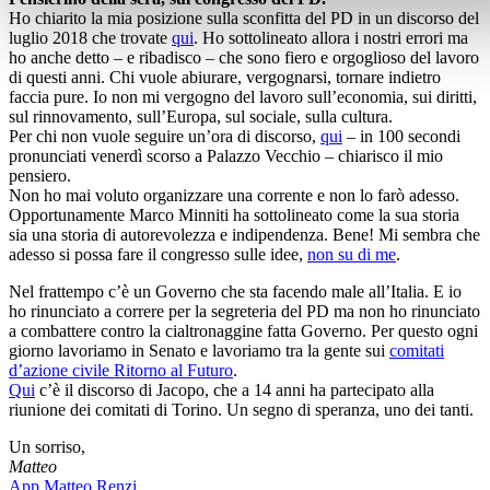
Ho chiarito la mia posizione sulla sconfitta del PD in un discorso del
luglio 2018 che trovate
qui
. Ho sottolineato allora i nostri errori ma
ho anche detto – e ribadisco – che sono fiero e orgoglioso del lavoro
di questi anni. Chi vuole abiurare, vergognarsi, tornare indietro
faccia pure. Io non mi vergogno del lavoro sull’economia, sui diritti,
sul rinnovamento, sull’Europa, sul sociale, sulla cultura.
Per chi non vuole seguire un’ora di discorso,
qui
– in 100 secondi
pronunciati venerdì scorso a Palazzo Vecchio – chiarisco il mio
pensiero.
Non ho mai voluto organizzare una corrente e non lo farò adesso.
Opportunamente Marco Minniti ha sottolineato come la sua storia
sia una storia di autorevolezza e indipendenza. Bene! Mi sembra che
adesso si possa fare il congresso sulle idee,
non su di me
.
Nel frattempo c’è un Governo che sta facendo male all’Italia. E io
ho rinunciato a correre per la segreteria del PD ma non ho rinunciato
a combattere contro la cialtronaggine fatta Governo. Per questo ogni
giorno lavoriamo in Senato e lavoriamo tra la gente sui
comitati
d’azione civile Ritorno al Futuro
.
Qui
c’è il discorso di Jacopo, che a 14 anni ha partecipato alla
riunione dei comitati di Torino. Un segno di speranza, uno dei tanti.
Un sorriso,
Matteo
App Matteo Renzi