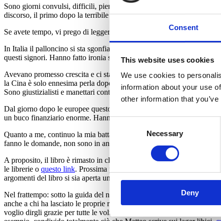
Sono giorni convulsi, difficili, pieni di polemica. Dovremmo trovare 
discorso, il primo dopo la terribile strage che ha visto un estremista u
Consent
Se avete tempo, vi prego di leggere questo documento, è molto toccan
In Italia il palloncino si sta sgonfiando. Mi riferisco al populismo e al
questi signori. Hanno fatto ironia su quella che hanno chiamato la strat
This website uses cookies
Avevano promesso crescita e ci stanno condannando alla recessione. 
We use cookies to personalis
la Cina è solo ennesima perla dopo Maduro, Gilet Gialli, figuracce euro
information about your use of
Sono giustizialisti e manettari contro gli avversari ma diventano garant
other information that you’ve
Dal giorno dopo le europee questo Paese dovrà trovare oltre 40 miliar
un buco finanziario enorme. Hanno promesso la luna e ci lasceranno u
Consent
Necessary
Selection
Quanto a me, continuo la mia battaglia educativa e culturale. Mi son
fanno le domande, non sono in ansia da prestazione politica come mol
A proposito, il libro è rimasto in classifica ancora in questa settimana
le librerie o
questo link
. Prossima presentazione: con Paolo Mieli in p
argomenti del libro si sia aperta una discussione vera. Torno nel Nord 
Deny
Nel frattempo: sotto la guida del nuovo segretario Zingaretti si sono 
anche a chi ha lasciato le proprie responsabilità: soprattutto a due pe
voglio dirgli grazie per tutte le volte in cui ci siamo confrontati part