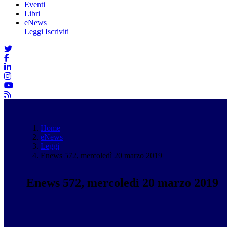
Eventi
Libri
eNews
Leggi
Iscriviti
Home
eNews
Leggi
Enews 572, mercoledì 20 marzo 2019
Enews 572, mercoledì 20 marzo 2019