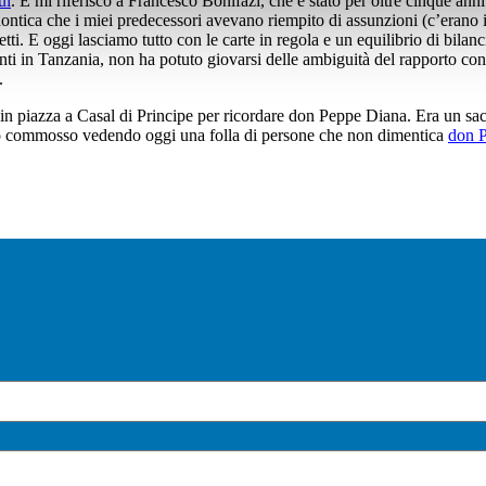
ui
. E mi riferisco a Francesco Bonifazi, che è stato per oltre cinque ann
ntica che i miei predecessori avevano riempito di assunzioni (c’erano i
ti. E oggi lasciamo tutto con le carte in regola e un equilibrio di bilanci
amanti in Tanzania, non ha potuto giovarsi delle ambiguità del rapporto co
.
in piazza a Casal di Principe per ricordare don Peppe Diana. Era un sac
no commosso vedendo oggi una folla di persone che non dimentica
don P