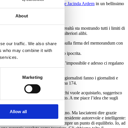
Come ha fatto la
premier neozelandese Jacinda Ardern
in un bellissimo
dì.
About
merito. Il tempo è galantuomo e la realtà sta mostrando tutti i limiti di
rli alla prova senza regalare loro ulteriori alibi.
tica estera (il pasticcio istituzionale sulla firma del memorandum con
se our traffic. We also share
asa Italia.
ers who may combine it with
ennesima conferma di un atteggiamento ipocrita.
 services.
ampagne elettorali. Hanno promesso l’impossibile e adesso ci regalano
Marketing
nza con i talk italiani! In Francia i giornalisti fanno i giornalisti e
toccato in “Un’Altra Strada” a pagina 174.
nerale. Non so come dirvi grazie. Per chi vuole acquistarlo, suggerisco
o alcune tappe tra Lombardia e Veneto. A me piace l’idea che sugli
o della rivolta contro Salvini.
Allow all
oro che hanno iniziato un nuovo impegno. Ma lasciatemi dire grazie
co a Matteo Orfini, che è stato un Presidente autorevole e intelligente:
e le ragioni dell’altro. E trovando sempre un punto di equilibrio. Io, ad