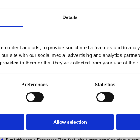
la grazia di dire parole di speranza anche nei momenti più drammatici. 
ccidere 50 fedeli musulmani che si erano riuniti per la funzione del vener
Details
te.
 governo giallo verde. Chi ha letto “Un’Altra strada” sa come la penso in 
egia del pop corn: ma la verità è che l’unico modo per sgonfiarli era mette
Mentono su tutto (
qui
Marattin contro Salvini), sono incapaci di una poli
e content and ads, to provide social media features and to analy
pee), hanno bloccato i cantieri, a cominciare dal piano Italia Sicura e C
 our site with our social media, advertising and analytics partn
isti con gli alleati o i compagni di strada: i casi di oggi costituiscono 
 provided to them or that they’ve collected from your use of their
di di euro, una cifra immane, figlia del disastro economico delle loro c
n cratere che dovranno colmare con patrimoniali o nuove tasse.
Preferences
Statistics
o confrontato duramente con
Marine Le Pen
sui media francesi: che differe
ti dei nostri commentatori a gettone. Ma è un argomento che avevo già 
, pazzesco. Siamo ancora primi in saggistica e quarti nella classifica ge
rovincia di Brescia il 29 a Castenedolo. Poi in quei giorni aggiungerem
Est a parlarne perché proprio il Nord Est sarà paradossalmente l’epicentr
Allow selection
rinnovati gli organismi interni del Pd. Auguri di buon lavoro a tutti col
rsone che si sono impegnate con grande passione e competenza. Mi riferis
endo da posizioni molto distanti ma trovando sempre il gusto di riconoscer