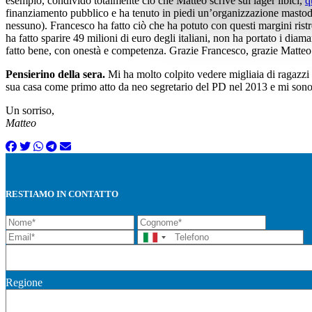
esempio, condivido totalmente ciò che Matteo scrive sui lager libici,
q
finanziamento pubblico e ha tenuto in piedi un’organizzazione mastodo
nessuno). Francesco ha fatto ciò che ha potuto con questi margini ristret
ha fatto sparire 49 milioni di euro degli italiani, non ha portato i di
fatto bene, con onestà e competenza. Grazie Francesco, grazie Matteo
Pensierino della sera.
Mi ha molto colpito vedere migliaia di ragazzi 
sua casa come primo atto da neo segretario del PD nel 2013 e mi so
Un sorriso,
Matteo
RESTIAMO IN CONTATTO
Regione