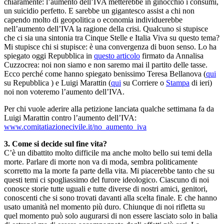
chiaramente: l’aumento dell’IVA metterebbe in ginocchio i consumi,
un suicidio perfetto. E sarebbe un gigantesco assist a chi non
capendo molto di geopolitica o economia individuerebbe
nell’aumento dell’IVA la ragione della crisi. Qualcuno si stupisce
che ci sia una sintonia tra Cinque Stelle e Italia Viva su questo tema?
Mi stupisce chi si stupisce: è una convergenza di buon senso. Lo ha
spiegato oggi Repubblica in
questo articolo
firmato da Annalisa
Cuzzocrea: noi non siamo e non saremo mai il partito delle tasse.
Ecco perché come hanno spiegato benissimo Teresa Bellanova (
qui
su Repubblica ) e Luigi Marattin (
qui
su Corriere o
Stampa
di ieri)
noi non voteremo l’aumento dell’IVA.
Per chi vuole aderire alla petizione lanciata qualche settimana fa da
Luigi Marattin contro l’aumento dell’IVA:
www.comitatiazionecivile.it/no_aumento_iva
3. Come si decide sul fine vita?
C’è un dibattito molto difficile ma anche molto bello sui temi della
morte. Parlare di morte non va di moda, sembra politicamente
scorretto ma la morte fa parte della vita. Mi piacerebbe tanto che su
questi temi ci spogliassimo del furore ideologico. Ciascuno di noi
conosce storie tutte uguali e tutte diverse di nostri amici, genitori,
conoscenti che si sono trovati davanti alla scelta finale. E che hanno
usato umanità nel momento più duro. Chiunque di noi rifletta su
quel momento può solo augurarsi di non essere lasciato solo in balia