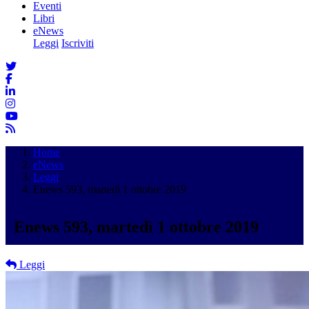
Eventi
Libri
eNews
Leggi
Iscriviti
Home
eNews
Leggi
Enews 593, martedì 1 ottobre 2019
Enews 593, martedì 1 ottobre 2019
Leggi