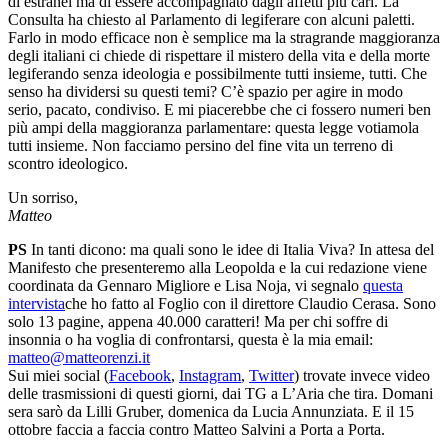
di estranei ma di essere accompagnato dagli affetti più cari. La
Consulta ha chiesto al Parlamento di legiferare con alcuni paletti.
Farlo in modo efficace non è semplice ma la stragrande maggioranza
degli italiani ci chiede di rispettare il mistero della vita e della morte
legiferando senza ideologia e possibilmente tutti insieme, tutti. Che
senso ha dividersi su questi temi? C’è spazio per agire in modo
serio, pacato, condiviso. E mi piacerebbe che ci fossero numeri ben
più ampi della maggioranza parlamentare: questa legge votiamola
tutti insieme. Non facciamo persino del fine vita un terreno di
scontro ideologico.
Un sorriso,
Matteo
PS
In tanti dicono: ma quali sono le idee di Italia Viva? In attesa del
Manifesto che presenteremo alla Leopolda e la cui redazione viene
coordinata da Gennaro Migliore e Lisa Noja, vi segnalo
questa
intervista
che ho fatto al Foglio con il direttore Claudio Cerasa. Sono
solo 13 pagine, appena 40.000 caratteri! Ma per chi soffre di
insonnia o ha voglia di confrontarsi, questa è la mia email:
matteo@matteorenzi.it
Sui miei social (
Facebook
,
Instagram
,
Twitter
) trovate invece video
delle trasmissioni di questi giorni, dai TG a L’Aria che tira. Domani
sera sarò da Lilli Gruber, domenica da Lucia Annunziata. E il 15
ottobre faccia a faccia contro Matteo Salvini a Porta a Porta.