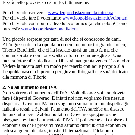
E sarà bello provare a costruirlo, tutti insieme.
Per chi vuole iscriversi:
www.leopoldastazione.it/partecipa
Per chi vuole fare il volontario:
www.leopoldastazione.it/volontari
Per chi vuole contribuire a livello economico (anche solo 5€ sono
preziosi):
www.leopoldastazione.it/dona
Una piccola sorpresa per tanti di noi che si conoscono da anni.
All’ingresso della Leopolda ricorderemo un nostro grande amico,
Tiberio Barchielli, che ci ha lasciato quasi un anno fa ma che
continua a stare con noi e scattarci foto dovunque egli sia. Una
mostra fotografica dedicata a Tib sarà inaugurata venerdì 18 ottobre.
Vedere la mostra sarà un modo per tenerlo con noi e proprio alla
Leopolda nascerà il premio per giovani fotografi che sarà dedicato
alla memoria di Tiberio.
2. No all’aumento dell’IVA
Non voteremo l’aumento dell’IVA. Molti dicono: voi non dovete
fare i dispetti al Governo. E infatti noi non vogliamo fare nessun
dispetto al Governo. Ma non vogliamo soprattutto fare dispetti agli
italiani o regali a Salvini: l’aumento dell’IVA sarebbe un disastro.
Innanzitutto perché abbiamo fatto il Governo spiegando che
bisognava evitare l’aumento dell’IVA. E poi perché chi capisce di
economia sa che i prossimi mesi saranno difficili: crisi economica
tedesca, guerra dei dazi, tensioni internazionali. Diciamolo