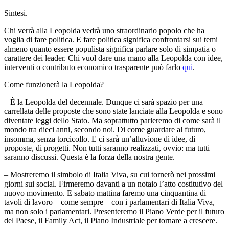
Sintesi.
Chi verrà alla Leopolda vedrà uno straordinario popolo che ha
voglia di fare politica. E fare politica significa confrontarsi sui temi
almeno quanto essere populista significa parlare solo di simpatia o
carattere dei leader. Chi vuol dare una mano alla Leopolda con idee,
interventi o contributo economico trasparente può farlo
qui
.
Come funzionerà la Leopolda?
– È la Leopolda del decennale. Dunque ci sarà spazio per una
carrellata delle proposte che sono state lanciate alla Leopolda e sono
diventate leggi dello Stato. Ma soprattutto parleremo di come sarà il
mondo tra dieci anni, secondo noi. Di come guardare al futuro,
insomma, senza torcicollo. E ci sarà un’alluvione di idee, di
proposte, di progetti. Non tutti saranno realizzati, ovvio: ma tutti
saranno discussi. Questa è la forza della nostra gente.
– Mostreremo il simbolo di Italia Viva, su cui tornerò nei prossimi
giorni sui social. Firmeremo davanti a un notaio l’atto costitutivo del
nuovo movimento. E sabato mattina faremo una cinquantina di
tavoli di lavoro – come sempre – con i parlamentari di Italia Viva,
ma non solo i parlamentari. Presenteremo il Piano Verde per il futuro
del Paese, il Family Act, il Piano Industriale per tornare a crescere.