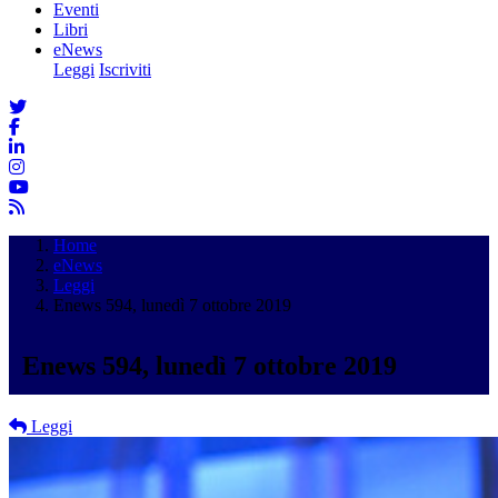
Eventi
Libri
eNews
Leggi
Iscriviti
Home
eNews
Leggi
Enews 594, lunedì 7 ottobre 2019
Enews 594, lunedì 7 ottobre 2019
Leggi