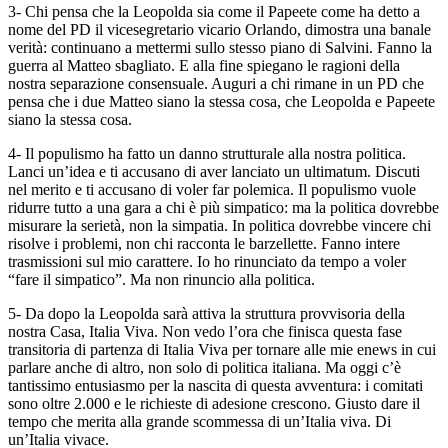
3- Chi pensa che la Leopolda sia come il Papeete come ha detto a
nome del PD il vicesegretario vicario Orlando, dimostra una banale
verità: continuano a mettermi sullo stesso piano di Salvini. Fanno la
guerra al Matteo sbagliato. E alla fine spiegano le ragioni della
nostra separazione consensuale. Auguri a chi rimane in un PD che
pensa che i due Matteo siano la stessa cosa, che Leopolda e Papeete
siano la stessa cosa.
4- Il populismo ha fatto un danno strutturale alla nostra politica.
Lanci un’idea e ti accusano di aver lanciato un ultimatum. Discuti
nel merito e ti accusano di voler far polemica. Il populismo vuole
ridurre tutto a una gara a chi è più simpatico: ma la politica dovrebbe
misurare la serietà, non la simpatia. In politica dovrebbe vincere chi
risolve i problemi, non chi racconta le barzellette. Fanno intere
trasmissioni sul mio carattere. Io ho rinunciato da tempo a voler
“fare il simpatico”. Ma non rinuncio alla politica.
5- Da dopo la Leopolda sarà attiva la struttura provvisoria della
nostra Casa, Italia Viva. Non vedo l’ora che finisca questa fase
transitoria di partenza di Italia Viva per tornare alle mie enews in cui
parlare anche di altro, non solo di politica italiana. Ma oggi c’è
tantissimo entusiasmo per la nascita di questa avventura: i comitati
sono oltre 2.000 e le richieste di adesione crescono. Giusto dare il
tempo che merita alla grande scommessa di un’Italia viva. Di
un’Italia vivace.