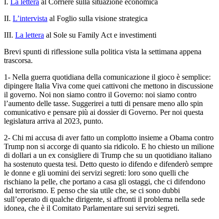
I.
La lettera
al Corriere sulla situazione economica
II.
L’intervista
al Foglio sulla visione strategica
III.
La lettera
al Sole su Family Act e investimenti
Brevi spunti di riflessione sulla politica vista la settimana appena
trascorsa.
1- Nella guerra quotidiana della comunicazione il gioco è semplice:
dipingere Italia Viva come quei cattivoni che mettono in discussione
il governo. Noi non siamo contro il Governo: noi siamo contro
l’aumento delle tasse. Suggerirei a tutti di pensare meno allo spin
comunicativo e pensare più ai dossier di Governo. Per noi questa
legislatura arriva al 2023, punto.
2- Chi mi accusa di aver fatto un complotto insieme a Obama contro
Trump non si accorge di quanto sia ridicolo. E ho chiesto un milione
di dollari a un ex consigliere di Trump che su un quotidiano italiano
ha sostenuto questa tesi. Detto questo io difendo e difenderò sempre
le donne e gli uomini dei servizi segreti: loro sono quelli che
rischiano la pelle, che portano a casa gli ostaggi, che ci difendono
dal terrorismo. E penso che sia utile che, se ci sono dubbi
sull’operato di qualche dirigente, si affronti il problema nella sede
idonea, che è il Comitato Parlamentare sui servizi segreti.