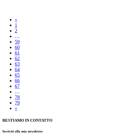
«
1
2
…
59
60
61
62
63
64
65
66
67
…
78
79
»
RESTIAMO IN CONTATTO
Iscriviti alla mia newsletter