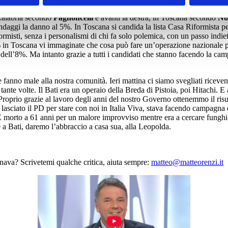
erenza.
 Calabria secondo
Pagnoncelli
è avanti la destra, in Toscana secondo
No
sondaggi la danno al 5%. In Toscana si candida la lista Casa Riformista p
formisti, senza i personalismi di chi fa solo polemica, con un passo indie
in Toscana vi immaginate che cosa può fare un’operazione nazionale puli
 dell’8%. Ma intanto grazie a tutti i candidati che stanno facendo la 
 fanno male alla nostra comunità. Ieri mattina ci siamo svegliati riceve
ante volte. Il Bati era un operaio della Breda di Pistoia, poi Hitachi. E 
Proprio grazie al lavoro degli anni del nostro Governo ottenemmo il risul
 lasciato il PD per stare con noi in Italia Viva, stava facendo campagna
 morto a 61 anni per un malore improvviso mentre era a cercare funghi ne
 a Bati, daremo l’abbraccio a casa sua, alla Leopolda.
nava? Scrivetemi qualche critica, aiuta sempre:
matteo@matteorenzi.it