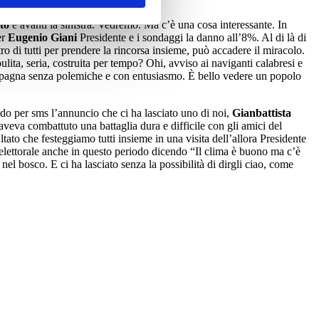
to
è avanti la sinistra. Vedremo. Ma c’è una cosa interessante. In
er
Eugenio Giani
Presidente e i sondaggi la danno all’8%. Al di là di
tro di tutti per prendere la rincorsa insieme, può accadere il miracolo.
ta, seria, costruita per tempo? Ohi, avviso ai naviganti calabresi e
campagna senza polemiche e con entusiasmo. È bello vedere un popolo
ndo per sms l’annuncio che ci ha lasciato uno di noi,
Gianbattista
aveva combattuto una battaglia dura e difficile con gli amici del
tato che festeggiamo tutti insieme in una visita dell’allora Presidente
 elettorale anche in questo periodo dicendo “Il clima è buono ma c’è
l bosco. E ci ha lasciato senza la possibilità di dirgli ciao, come