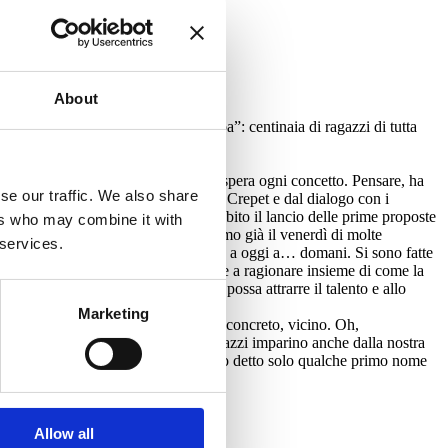
About
uola di formazione “meritare l’Europa”: centinaia di ragazzi di tutta
turale, ideale.
 fantasia e perché il clima d’odio esaspera ogni concetto. Pensare, ha
se our traffic. We also share
nsiero, dalle riflessioni del professor Crepet e dal dialogo con i
anziché alle 21:00
. Avremo poi da subito il lancio delle prime proposte
ers who may combine it with
rdinario alla Bocconi. Ma discuteremo già il venerdì di molte
 services.
i di una città come Milano, dall’Expo a oggi a… domani. Si sono fatte
ensiamo che sia un dovere riprendere a ragionare insieme di come la
rainare il resto del Paese, come si possa attrarre il talento e allo
Marketing
e chi governa deve essere riformista, concreto, vicino. Oh,
 attimo. Ma mi piace l’idea che i ragazzi imparino anche dalla nostra
nche quelli del Giani! Ovviamente vi ho detto solo qualche primo nome
a zona di Firenze Sud.
Allow all