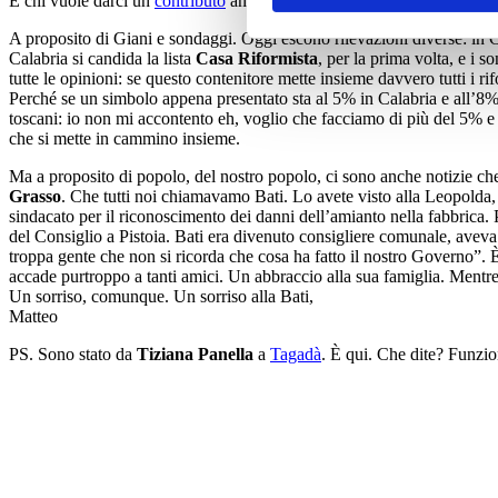
E chi vuole darci un
contributo
anche di qualche spicciolo farà la diff
A proposito di Giani e sondaggi. Oggi escono rilevazioni diverse: in
Calabria si candida la lista
Casa Riformista
, per la prima volta, e i 
tutte le opinioni: se questo contenitore mette insieme davvero tutti i ri
Perché se un simbolo appena presentato sta al 5% in Calabria e all’8% 
toscani: io non mi accontento eh, voglio che facciamo di più del 5% e
che si mette in cammino insieme.
Ma a proposito di popolo, del nostro popolo, ci sono anche notizie che
Grasso
. Che tutti noi chiamavamo Bati. Lo avete visto alla Leopolda, t
sindacato per il riconoscimento dei danni dell’amianto nella fabbrica. 
del Consiglio a Pistoia. Bati era divenuto consigliere comunale, aveva
troppa gente che non si ricorda che cosa ha fatto il nostro Governo”. È
accade purtroppo a tanti amici. Un abbraccio alla sua famiglia. Mentre
Un sorriso, comunque. Un sorriso alla Bati,
Matteo
PS. Sono stato da
Tiziana Panella
a
Tagadà
. È qui. Che dite? Funzio