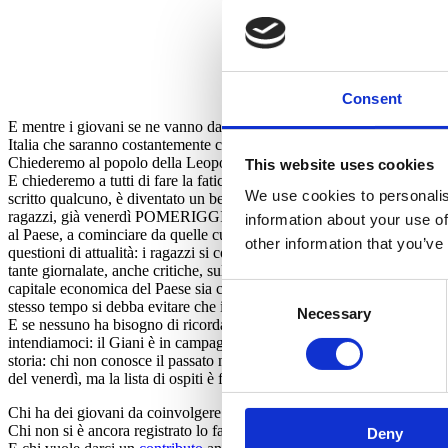
Consent
E mentre i giovani se ne vanno dall’Italia, noi invece li rendiamo prot
Italia che saranno costantemente chiamati a intervenire, a dialogare con 
Chiederemo al popolo della Leopolda di vivere per tre giorni immersi
This website uses cookies
E chiederemo a tutti di fare la fatica di pensare. Oggi pensare sta dive
We use cookies to personalis
scritto qualcuno, è diventato un bene di lusso. Il professor
Crepet
ha t
ragazzi, già venerdì POMERIGGIO. Perché questa Leopolda è talment
information about your use of
al Paese, a cominciare da quelle curate dal think tank del professor
To
other information that you’ve
questioni di attualità: i ragazzi si confronteranno con molti amministrat
tante giornalate, anche critiche, sul modello Milano. Ora non se ne p
capitale economica del Paese sia cambiata e cresciuta in questi anni. E c
Consent
stesso tempo si debba evitare che il ceto medio sia in difficoltà. Inso
Necessary
Selection
E se nessuno ha bisogno di ricordare che cosa sia la Leopolda,
Eugen
intendiamoci: il Giani è in campagna elettorale eh, come dimostra qu
storia: chi non conosce il passato non può costruire il futuro. E se v
del venerdì, ma la lista di ospiti è fantastica. E quest’anno ci saranno 
Chi ha dei giovani da coinvolgere lo faccia subito, c’è ancora spazio p
Chi non si è ancora registrato lo faccia
cliccando qui
.
Deny