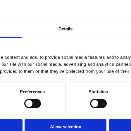
Details
agonisti della Leopolda che vedrà proprio i ragazzi protagonisti della sc
gli ospiti, a confrontarsi sul futuro.
 in un grande VIVAIO. Un vivaio fisico, ma anche un vivaio mentale, cul
ntando sempre più difficile, perché l’algoritmo vuole sostituire la nostra
e content and ads, to provide social media features and to analy
itolato il suo ultimo libro “Il reato di pensare”. Partiremo proprio dal pe
e scoppiettante che dobbiamo farla cominciare alle
18:00 di venerdì, 
 our site with our social media, advertising and analytics partn
mmaso Nannicini
, già colonna del nostro Governo e oggi professore o
 provided to them or that they’ve collected from your use of their
ori locali. Tra i primi, venerdì sera,
Beppe Sala
sulle sfide e i problem
arla più perché i giudici hanno smentito clamorosamente i PM. Ma noi p
ome questo sia stato fatto, che cosa serva per migliorare, come si possa t
mma: come si debba far politica. Bello, no?
Preferences
Statistics
io Giani
invece ci racconterà Leopoldo,
Pietro Leopoldo
. Per dire ch
esto sondaggio uscito oggi su La
Nazione
, sondaggio su cui torno tra un
ai alla Leopolda, giusto sentire i sogni per la Toscana di Leopoldo. E a
diverse novità. Scaldate i motori, arriva la Leopolda 13.
er i ragazzi. A loro abbiamo trovato una sistemazione tutti insieme nell
Allow selection