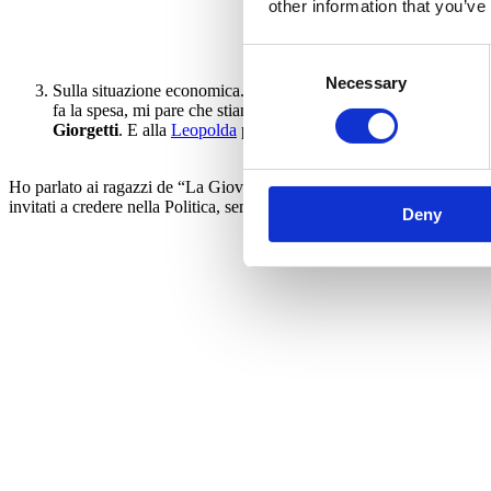
other information that you’ve
Consent
Necessary
Selection
⁠Sulla situazione economica. I mercati finanziari dicono che l’Ita
fa la spesa, mi pare che stiano soffrendo. Il ceto medio bocchegg
Giorgetti
. E alla
Leopolda
presenteremo le nostre proposte per
Ho parlato ai ragazzi de “La Giovane Roma”, un’associazione che pun
invitati a credere nella Politica, sempre e comunque:
qui
il video comp
Deny