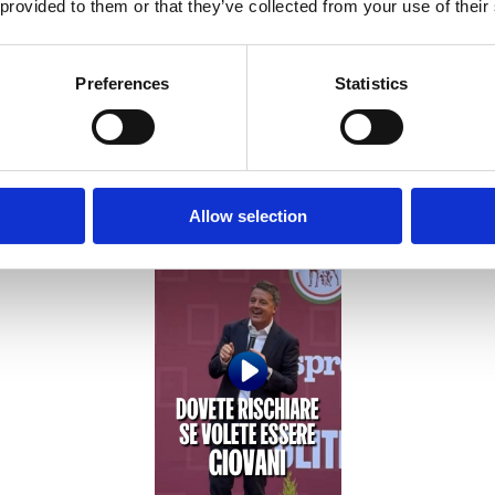
 provided to them or that they’ve collected from your use of their
Preferences
Statistics
lia va meglio della Francia. Vista la situazione francese, credetemi, non 
ia, ci sono meno soldi in tasca, cresce troppo il carrello della spesa. S
 cambiare passo.
ta al rinnovamento in politica. Ho
suggerito
loro di rischiare, di non s
leto.
Allow selection