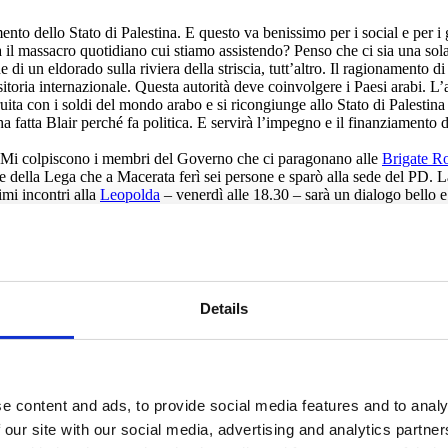
nto dello Stato di Palestina. E questo va benissimo per i social e per i g
 massacro quotidiano cui stiamo assistendo? Penso che ci sia una sola
i un eldorado sulla riviera della striscia, tutt’altro. Il ragionamento di
sitoria internazionale. Questa autorità deve coinvolgere i Paesi arabi. L’
ita con i soldi del mondo arabo e si ricongiunge allo Stato di Palestina 
a fatta Blair perché fa politica. E servirà l’impegno e il finanziamento 
ni. Mi colpiscono i membri del Governo che ci paragonano alle
Brigate R
 della Lega che a Macerata ferì sei persone e sparò alla sede del PD. La 
mi incontri alla
Leopolda
– venerdì alle 18.30 – sarà un dialogo bello e
Details
e content and ads, to provide social media features and to analy
 our site with our social media, advertising and analytics partn