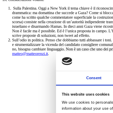
⁠Sulla Palestina. Oggi a New York il tema chiave è il riconoscime
drammatica: ma domattina che succede a Gaza? Come si blocca il
come ha scritto qualche commentatore superficiale la costruzione d
scorsa) consiste nella creazione di un’autorità indipendente tran
israeliano e disarmando Hamas. In dieci anni Gaza viene ricostru
Non è facile ma è possibile. Ed è l’unica proposta in campo. L’h
scrive proposte di soluzioni, non tweet ad effetto.
Sull’odio in politica. Penso che dobbiamo tutti abbassare i to
e strumentalizzare la vicenda del candidato consigliere comunale
no, bisogna cambiare linguaggio. Non è un caso che uno dei pri
matteo@matteorenzi.it
.
Consent
This website uses cookies
We use cookies to personalis
information about your use of