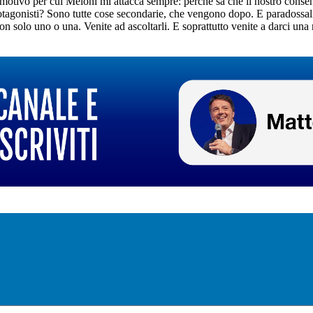
il motivo per cui Meloni mi attacca sempre: perché sa che il nostro cons
 protagonisti? Sono tutte cose secondarie, che vengono dopo. E paradoss
non solo uno o una. Venite ad ascoltarli. E soprattutto venite a darci una