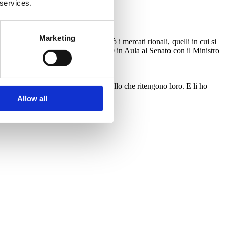
 services.
Marketing
è granchè, ma accontentiamoci. Però i mercati rionali, quelli in cui si
baglio? Ne parlo mercoledì alle 15:00 in Aula al Senato con il Ministro
eguire i capibastone, di prendersi quello che ritengono loro. E li ho
Allow all